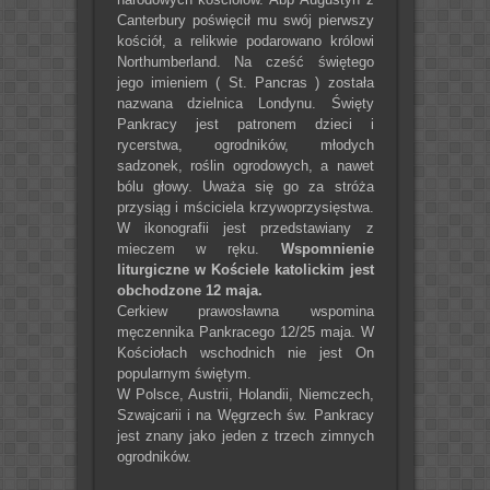
Canterbury poświęcił mu swój pierwszy
kościół, a relikwie podarowano królowi
Northumberland. Na cześć świętego
jego imieniem ( St. Pancras ) została
nazwana dzielnica Londynu. Święty
Pankracy jest patronem dzieci i
rycerstwa, ogrodników, młodych
sadzonek, roślin ogrodowych, a nawet
bólu głowy. Uważa się go za stróża
przysiąg i mściciela krzywoprzysięstwa.
W ikonografii jest przedstawiany z
mieczem w ręku.
Wspomnienie
liturgiczne w Kościele katolickim jest
obchodzone 12 maja.
Cerkiew prawosławna wspomina
męczennika Pankracego 12/25 maja. W
Kościołach wschodnich nie jest On
popularnym świętym.
W Polsce, Austrii, Holandii, Niemczech,
Szwajcarii i na Węgrzech św. Pankracy
jest znany jako jeden z trzech zimnych
ogrodników.