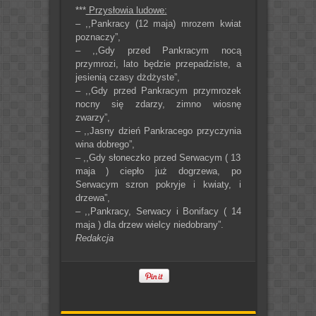
***
Przysłowia ludowe:
– ,,Pankracy (12 maja) mrozem kwiat
poznaczy”,
– ,,Gdy przed Pankracym nocą
przymrozi, lato będzie przepadziste, a
jesienią czasy dżdżyste”,
– ,,Gdy przed Pankracym przymrozek
nocny się zdarzy, zimno wiosnę
zwarzy”,
– ,,Jasny dzień Pankracego przyczynia
wina dobrego”,
– ,,Gdy słoneczko przed Serwacym ( 13
maja ) ciepło już dogrzewa, po
Serwacym szron pokryje i kwiaty, i
drzewa”,
– ,,Pankracy, Serwacy i Bonifacy ( 14
maja ) dla drzew wielcy niedobrany”.
Redakcja