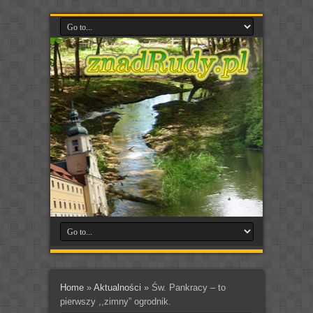
Home
»
Aktualności
»
Św. Pankracy – to
pierwszy ,,zimny” ogrodnik.