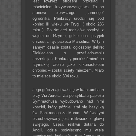
jest również stróżem przysiąg i
mścicielem krzywoprzysięstwa. To on
stanowi pierwszego ,,zimnego”
ogrodnika. Pankracy urodził się pod
koniec III wieku we Frygii ( około 286
roku ).
Po śmierci rodziców przybył z
wujem do Rzymu, gdzie obaj przyjęli
chrzest z rąk papieża Marcelina. W tym
samym czasie został ogłoszony dekret
Dioklecjana o prześladowaniu
chrześcijan. Pankracy poniósł śmierć na
rzymskiej arenie jako kilkunastoletni
chłopiec – został ścięty mieczem. Miało
to miejsce około 304 roku.
Jego grób znajdował się w katakumbach
przy Via Aurelia. Za pontyfikatu papieża
Symmachusa wybudowano nad nimi
kościół, który później stał się bazyliką
św. Pankracego za Murami. W świątyni
przechowywany jest relikwiarz z głową
świętego. Część relikwii dotarła do
Anglii, gdzie poświęcono mu wiele
narodowych kościołów. Abp Augustyn z