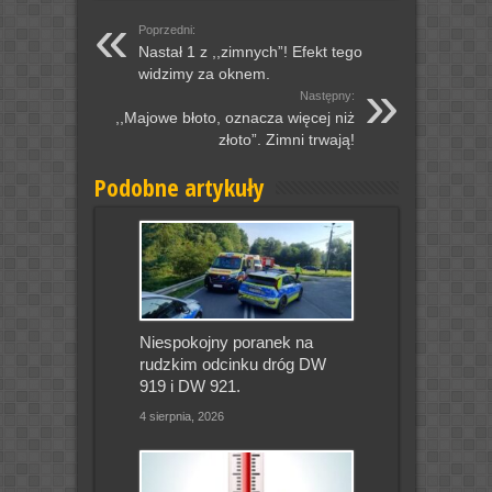
Poprzedni:
Nastał 1 z ,,zimnych”! Efekt tego
widzimy za oknem.
Następny:
,,Majowe błoto, oznacza więcej niż
złoto”. Zimni trwają!
Podobne artykuły
Niespokojny poranek na
rudzkim odcinku dróg DW
919 i DW 921.
4 sierpnia, 2026