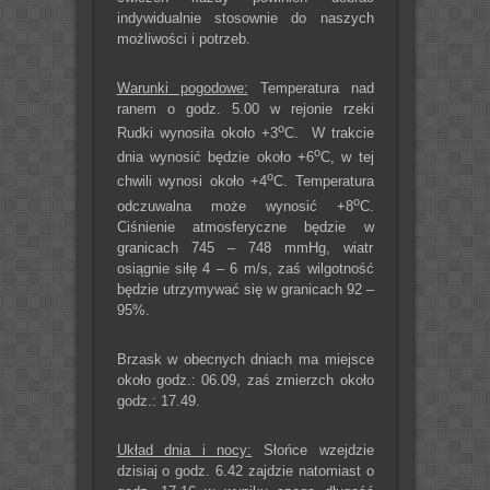
indywidualnie stosownie do naszych
możliwości i potrzeb.
Warunki pogodowe:
Temperatura nad
ranem o godz. 5.00 w rejonie rzeki
o
Rudki wynosiła około +3
C. W trakcie
o
dnia wynosić będzie około +6
C, w tej
o
chwili wynosi około +4
C. Temperatura
o
odczuwalna może wynosić +8
C.
Ciśnienie atmosferyczne będzie w
granicach 745 – 748 mmHg, wiatr
osiągnie siłę 4 – 6 m/s, zaś wilgotność
będzie utrzymywać się w granicach 92 –
95%.
Brzask w obecnych dniach ma miejsce
około godz.: 06.09, zaś zmierzch około
godz.: 17.49.
Układ dnia i nocy:
Słońce wzejdzie
dzisiaj o godz. 6.42 zajdzie natomiast o