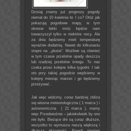
Dzisiaj znamy już prognozy pogody
niemal do 10 kwietnia br. I co? Otóż jak
pokazują pogodowe mapy, w tym
okresie lekki mróz będzie nam
towarzyszył tylko w niektóre nocy. Ale
za dnia będziemy mieli temperaturę
wyraźnie dodatnią. Nawet do kilkunastu
stopni na ,,plusie”. Możliwe są również
w tym czasie przelotne opady deszczu
lub rzadziej przelotne śniegu. To nas
czeka przez kolejne kilka tygodni. I tak
oto przy takiej pogodzie wejdziemy w
kolejny miesiąc marzec i go będziemy
przeżywać..
Jak więc widzimy, coraz bardziej zbliża
się wiosna meteorologiczna ( 1 marca ) i
astronomiczna ( 21 marca ), mamy
więc Przedwiośnie – jakiekolwiek by ono
nie było. Bieżące dni są coraz dłuższe,
wszystko to wymusza naszą większą i
dłuższą aktywność. Powoli również