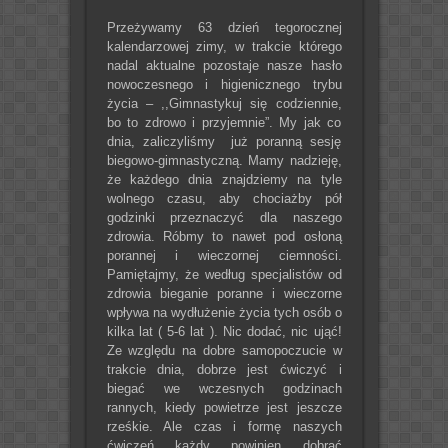
Przeżywamy 63 dzień tegorocznej
kalendarzowej zimy, w trakcie którego
nadal aktualne pozostaje nasze hasło
nowoczesnego i higienicznego trybu
życia – ,,Gimnastykuj się codziennie,
bo to zdrowo i przyjemnie”. My jak co
dnia, zaliczyliśmy już poranną sesję
biegowo-gimnastyczną. Mamy nadzieję,
że każdego dnia znajdziemy na tyle
wolnego czasu, aby chociażby pół
godzinki przeznaczyć dla naszego
zdrowia. Róbmy to nawet pod osłoną
porannej i wieczornej ciemności.
Pamiętajmy, że według specjalistów od
zdrowia bieganie poranne i wieczorne
wpływa na wydłużenie życia tych osób o
kilka lat ( 5-6 lat ). Nic dodać, nic ująć!
Ze względu na dobre samopoczucie w
trakcie dnia, dobrze jest ćwiczyć i
biegać we wczesnych godzinach
rannych, kiedy powietrze jest jeszcze
rześkie. Ale czas i formę naszych
ćwiczeń każdy powinien dobrać