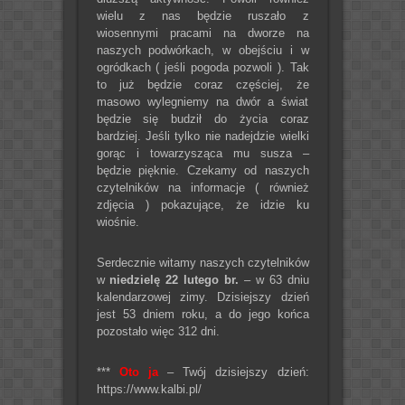
wielu z nas będzie ruszało z
wiosennymi pracami na dworze na
naszych podwórkach, w obejściu i w
ogródkach ( jeśli pogoda pozwoli ). Tak
to już będzie coraz częściej, że
masowo wylegniemy na dwór a świat
będzie się budził do życia coraz
bardziej. Jeśli tylko nie nadejdzie wielki
gorąc i towarzysząca mu susza –
będzie pięknie. Czekamy od naszych
czytelników na informacje ( również
zdjęcia ) pokazujące, że idzie ku
wiośnie.
Serdecznie witamy naszych czytelników
w
niedzielę 22 lutego br.
– w 63 dniu
kalendarzowej zimy. Dzisiejszy dzień
jest 53 dniem roku, a do jego końca
pozostało więc 312 dni.
***
Oto ja
– Twój dzisiejszy dzień:
https://www.kalbi.pl/