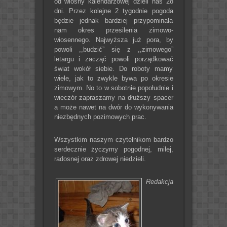
od wiosny kalendarzowej dzieli nas 28
dni. Przez kolejne 2 tygodnie pogoda
będzie jednak bardziej przypominała
nam okres przesilenia zimowo-
wiosennego. Najwyższa już pora, by
powoli ,,budzić” się z ,,zimowego”
letargu i zacząć powoli porządkować
świat wokół siebie. Do roboty mamy
wiele, jak to zwykle bywa po okresie
zimowym. No to w sobotnie popołudnie i
wieczór zapraszamy na dłuższy spacer
a może nawet na dwór do wykonywania
niezbędnych pozimowych prac.
Wszystkim naszym czytelnikom bardzo
serdecznie życzymy pogodnej, miłej,
radosnej oraz zdrowej niedzieli.
Redakcja