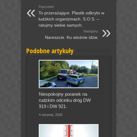
Poprzedni:
To przerażające. Plastik odkryto w
ludzkich organizmach. S.O.S. –
ratujmy siebie samych.
Następny:
Nareszcie. Ku wiośnie idzie.
Podobne artykuły
Niespokojny poranek na
rudzkim odcinku dróg DW
919 i DW 921.
4 sierpnia, 2026