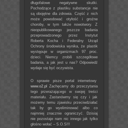
długofalowe negatywne skutki.
Pochodzące z plastiku substancje nie
są obojętne dla zdrowia. Część z nich
może powodować otyłość i groźne
choroby, w tym także nowotwory. Z
nieopublikowanego jeszcze badania
przeprowadzonego przez Instytut
Roberta Kocha i Federalny Urząd
Ochrony środowiska wynika, że plastik
występuje w organizmach 97 proc.
dzieci. Niemcy zrobili szczegółowe
badania, a jak jest u nas? Odpowiedź
wydaje się być oczywista.
O sprawie pisze portal internetowy
www.o2.pl
Zachęcamy do przeczytania
tego przerażającego w swojej treści
materiału. Zastanówmy się czy i jak
możemy temu zjawisku przeciwdziałać
tak by go wyeliminować albo co
najmniej znacznie ograniczyć. Dzisiaj
nie pozostaje nam nic innego jak tylko
głośno wołać – S.O.S!!!