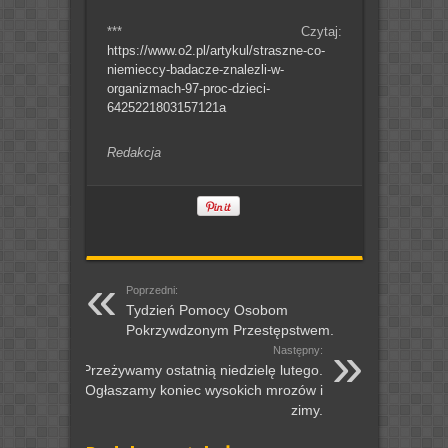
*** Czytaj:
https://www.o2.pl/artykul/straszne-co-
niemieccy-badacze-znalezli-w-
organizmach-97-proc-dzieci-
6425221803157121a
Redakcja
Poprzedni:
Tydzień Pomocy Osobom
Pokrzywdzonym Przestępstwem.
Następny:
Przeżywamy ostatnią niedzielę lutego.
Ogłaszamy koniec wysokich mrozów i
zimy.