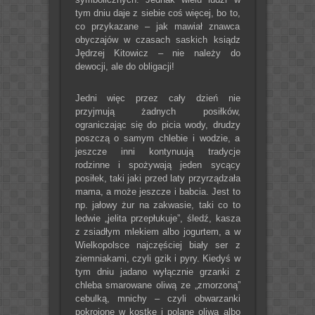
tym dniu daje z siebie coś więcej, bo to,
co przykazane – jak mawiał znawca
obyczajów w czasach saskich ksiądz
Jędrzej Kitowicz – nie należy do
dewocji, ale do obligacji!
Jedni więc przez cały dzień nie
przyjmują żadnych posiłków,
ograniczając się do picia wody, drudzy
poszczą o samym chlebie i wodzie, a
jeszcze inni kontynuują tradycje
rodzinne i spożywają jeden sycący
posiłek, taki jaki przed laty przyrządzała
mama, a może jeszcze i babcia. Jest to
np. jałowy żur na zakwasie, taki co to
ledwie „jelita przepłukuje”, śledź, kasza
z zsiadłym mlekiem albo jogurtem, a w
Wielkopolsce najczęściej biały ser z
ziemniakami, czyli gzik i pyry. Kiedyś w
tym dniu jadano wyłącznie grzanki z
chleba smarowane oliwą ze „zmorzoną”
cebulką, mnichy – czyli obwarzanki
pokrojone w kostkę i polane oliwą albo