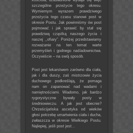
szczególne przeżycie tego okresu.
Wymiernym wyrazem prawdziwego
przeżycia tego czasu stanowi post w
okresie Postu. Jak powinniśmy ów post
pojmować i jak sprawić by stał się
prawdziwą cząstką naszego życia i
naszej ,,ofiary”. Poniżej przedstawiamy
rozważanie na ten temat warte
przemyśleń i godnego naśladownictwa.
Oczywiście – na swój sposób.
Post jest lekarstwem zarówno dla ciała,
jak i dla duszy, zaś mistrzowie życia
duchowego podkreślają, że pomaga
nam on zapanować nad wadami i
namiętnościami. Wiadomo, jak bardzo
rygorystyczne bywały posty w
średniowieczu. A jak jest obecnie?
Chrześcijańska ascetyka od wieków
głosi potrzebę umartwienia ciała i ducha,
zwłaszcza w okresie Wielkiego Postu.
Najlepiej, jeśli post jest…