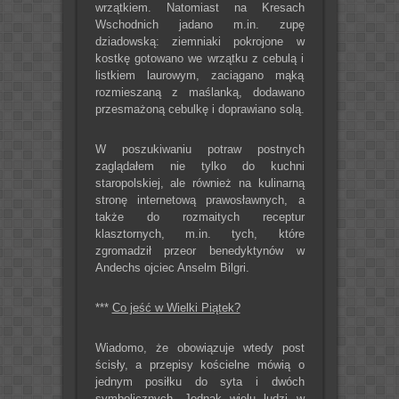
wrzątkiem. Natomiast na Kresach
Wschodnich jadano m.in. zupę
dziadowską: ziemniaki pokrojone w
kostkę gotowano we wrzątku z cebulą i
listkiem laurowym, zaciągano mąką
rozmieszaną z maślanką, dodawano
przesmażoną cebulkę i doprawiano solą.
W poszukiwaniu potraw postnych
zaglądałem nie tylko do kuchni
staropolskiej, ale również na kulinarną
stronę internetową prawosławnych, a
także do rozmaitych receptur
klasztornych, m.in. tych, które
zgromadził przeor benedyktynów w
Andechs ojciec Anselm Bilgri.
***
Co jeść w Wielki Piątek?
Wiadomo, że obowiązuje wtedy post
ścisły, a przepisy kościelne mówią o
jednym posiłku do syta i dwóch
symbolicznych. Jednak wielu ludzi w