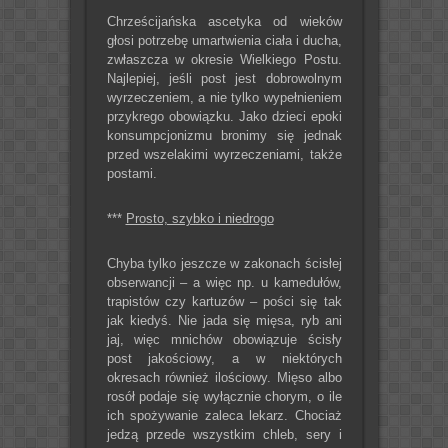
Chrześcijańska ascetyka od wieków
głosi potrzebę umartwienia ciała i ducha,
zwłaszcza w okresie Wielkiego Postu.
Najlepiej, jeśli post jest dobrowolnym
wyrzeczeniem, a nie tylko wypełnieniem
przykrego obowiązku. Jako dzieci epoki
konsumpcjonizmu bronimy się jednak
przed wszelakimi wyrzeczeniami, także
postami.
***
Prosto, szybko i niedrogo
Chyba tylko jeszcze w zakonach ścisłej
obserwancji – a więc np. u kamedułów,
trapistów czy kartuzów – pości się tak
jak kiedyś. Nie jada się mięsa, ryb ani
jaj, więc mnichów obowiązuje ścisły
post jakościowy, a w niektórych
okresach również ilościowy. Mięso albo
rosół podaje się wyłącznie chorym, o ile
ich spożywanie zaleca lekarz. Chociaż
jedzą przede wszystkim chleb, sery i