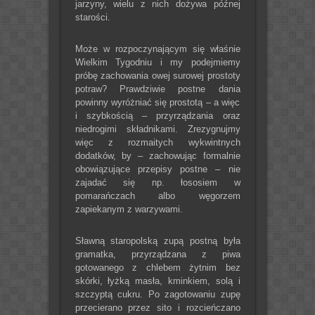
jarzyny, wielu z nich dożywa późnej
starości.
Może w rozpoczynającym się właśnie
Wielkim Tygodniu i my podejmiemy
próbę zachowania owej surowej prostoty
potraw? Prawdziwie postne dania
powinny wyróżniać się prostotą – a więc
i szybkością – przyrządzania oraz
niedrogimi składnikami. Zrezygnujmy
więc z rozmaitych wykwintnych
dodatków, by – zachowując formalnie
obowiązujące przepisy postne – nie
zajadać się np. łososiem w
pomarańczach albo węgorzem
zapiekanym z warzywami.
Sławną staropolską zupą postną była
gramatka, przyrządzana z piwa
gotowanego z chlebem żytnim bez
skórki, łyżką masła, kminkiem, solą i
szczyptą cukru. Po zagotowaniu zupę
przecierano przez sito i rozcieńczano