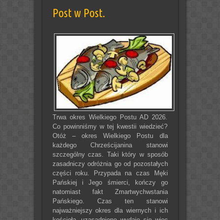
Post w Post.
Trwa okres Wielkiego Postu AD 2026.
Co powinniśmy w tej kwestii wiedzieć?
Otóż – okres Wielkiego Postu dla
każdego Chrześcijanina stanowi
szczególny czas. Taki który w sposób
zasadniczy odróżnia go od pozostałych
części roku. Przypada na czas Męki
Pańskiej i Jego śmierci, kończy go
natomiast fakt Zmartwychwstania
Pańskiego. Czas ten stanowi
najważniejszy okres dla wiernych i ich
kościoła, uzasadnione wydaje się więc