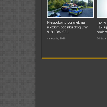
Niespokojny poranek na
Tak w 
rudzkim odcinku dróg DW
Taki u
919 i DW 921.
śmiert
4 sierpnia, 2026
30 lipca