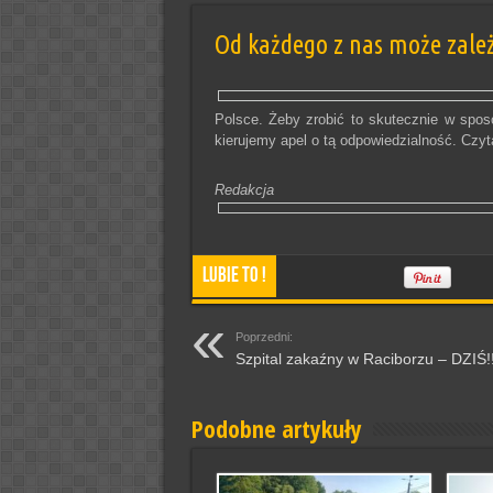
Od każdego z nas może zależe
Polsce. Żeby zrobić to skutecznie w spo
kierujemy apel o tą odpowiedzialność. Czyta
Redakcja
Lubie To !
Poprzedni:
Szpital zakaźny w Raciborzu – DZIŚ!!
Podobne artykuły