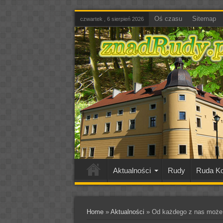
Oś czasu
Sitemap
czwartek , 6 sierpień 2026
Aktualności
Rudy
Ruda Ko
Home
»
Aktualności
»
Od każdego z nas może z