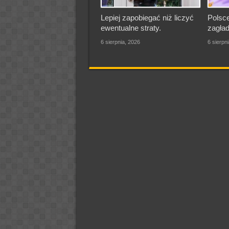
Lepiej zapobiegać niż liczyć
Polsce
ewentualne straty.
zagład
6 sierpnia, 2026
6 sierpn