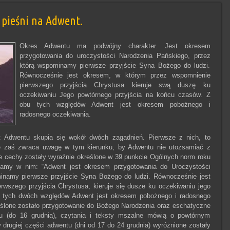
 pieśni na Adwent.
Okres Adwentu ma podwójny charakter. Jest okresem
przygotowania do uroczystości Narodzenia Pańskiego, przez
którą wspominamy pierwsze przyjście Syna Bożego do ludzi.
Równocześnie jest okresem, w którym przez wspomnienie
pierwszego przyjścia Chrystusa kieruje swą duszę ku
oczekiwaniu Jego powtórnego przyjścia na końcu czasów. Z
obu tych względów Adwent jest okresem pobożnego i
radosnego oczekiwania.
 Adwentu skupia się wokół dwóch zagadnień. Pierwsze z nich, to
ie zaś zwraca uwagę w tym kierunku, by Adwentu nie utożsamiać z
ie cechy zostały wyraźnie określone w 39 punkcie Ogólnych norm roku
ytamy w nim: “Adwent jest okresem przygotowania do Uroczystości
inamy pierwsze przyjście Syna Bożego do ludzi. Równocześnie jest
wszego przyjścia Chrystusa, kieruje się dusze ku oczekiwaniu jego
Z tych dwóch względów Adwent jest okresem pobożnego i radosnego
reślone zostało przygotowanie do Bożego Narodzenia oraz eschatyczne
u (do 16 grudnia), czytania i teksty mszalne mówią o powtórnym
 drugiej części adwentu (dni od 17 do 24 grudnia) wyróżnione zostały