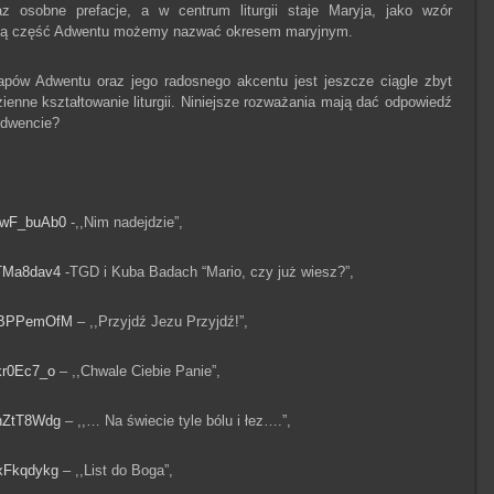
z osobne prefacje, a w centrum liturgii staje Maryja, jako wzór
rugą część Adwentu możemy nazwać okresem maryjnym.
pów Adwentu oraz jego radosnego akcentu jest jeszcze ciągle zbyt
enne kształtowanie liturgii. Niniejsze rozważania mają dać odpowiedź
Adwencie?
xwF_buAb0
-,,Nim nadejdzie”,
hTMa8dav4
-TGD i Kuba Badach “Mario, czy już wiesz?”,
eLBPPemOfM
– ,,Przyjdź Jezu Przyjdź!”,
kr0Ec7_o
– ,,Chwale Ciebie Panie”,
IhZtT8Wdg
– ,,… Na świecie tyle bólu i łez….”,
xFkqdykg
– ,,List do Boga”,