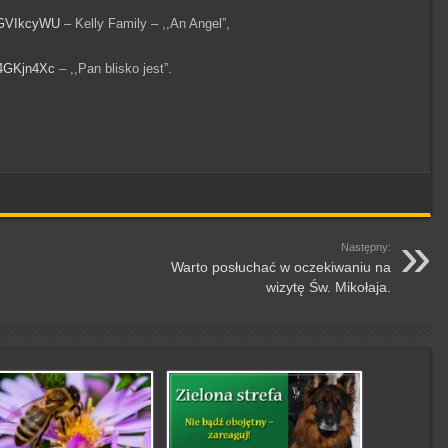
GGVIkcyWU
– Kelly Family – ,,An Angel”,
n4GKjn4Xc
– ,,Pan blisko jest”.
Następny:
Warto posłuchać w oczekiwaniu na
wizytę Św. Mikołaja.