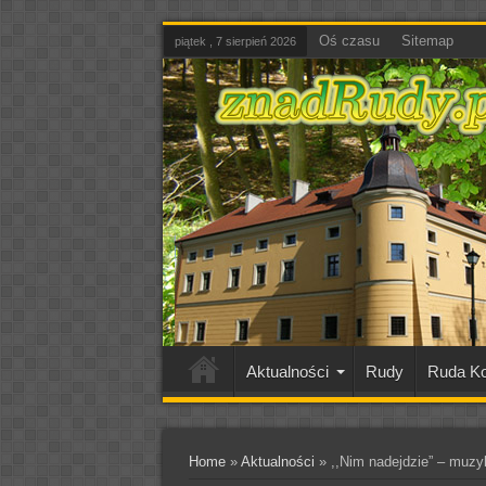
Oś czasu
Sitemap
piątek , 7 sierpień 2026
Aktualności
Rudy
Ruda Ko
Home
»
Aktualności
»
,,Nim nadejdzie” – muzyk