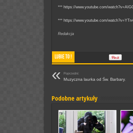
***
https://www.youtube.com/watch?v=AI
***
https://www.youtube.com/watch?v=YT
Redakcja
Lubie To !
Poprzedni:
Muzyczna laurka od Św. Barbary.
Podobne artykuły