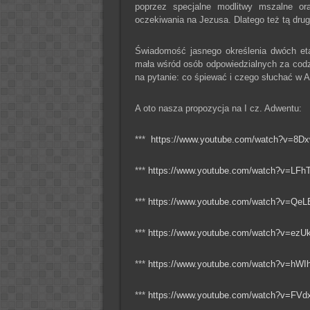
poprzez specjalne modlitwy mszalne ora
oczekiwania na Jezusa. Dlatego też tą d
Świadomość jasnego określenia dwóch eta
mała wśród osób odpowiedzialnych za codzi
na pytanie: co śpiewać i czego słuchać w 
A oto nasza propozycja na I cz. Adwentu:
***
https://www.youtube.com/watch?v=8D
***
https://www.youtube.com/watch?v=LF
***
https://www.youtube.com/watch?v=Q
***
https://www.youtube.com/watch?v=ezU
***
https://www.youtube.com/watch?v=hW
***
https://www.youtube.com/watch?v=FVd