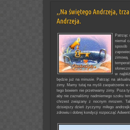
,,Na świętego Andrzeja, trz
Andrzeja.
Patrząc 
niemal c
sposób 
zapowied
zimową.
tempera
słoneczn
w najbli
będzie już na minusie. Patrząc na aktual
zimy. Mamy tutaj na myśli zaopatrzenie w
tego bowiem nie przetrwamy zimy. Poza ty
aby nie zaznaliśmy nadmiernego szoku te
chrzest związany z nocnym mrozem. Tak
dzisiejszy dzień życzymy miłego andrzej
zdrowiu i dobrej kondycji rozpocząć Adwent