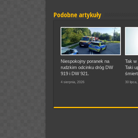
Podobne artykuły
Niespokojny poranek na
Tak w 
rudzkim odcinku dróg DW
Taki u
919 i DW 921.
śmiert
4 sierpnia, 2026
30 lipca