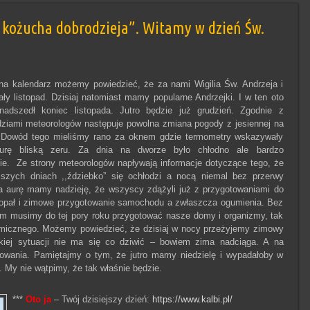
a kożucha dobrodzieja”. Witamy w dzień Św.
na kalendarz możemy powiedzieć, że za nami Wigilia Św. Andrzeja i
ały listopad. Dzisiaj natomiast mamy popularne Andrzejki. I w ten oto
nadszedł koniec listopada. Jutro będzie już grudzień. Zgodnie z
ziami meteorologów następuje powolna zmiana pogody z jesiennej na
 Dowód tego mieliśmy rano za oknem gdzie termometry wskazywały
turę bliską zeru. Za dnia na dworze było chłodno ale bardzo
ie. Ze strony meteorologów napływają informacje dotyczące tego, że
ższych dniach ,,ździebko” się ochłodzi a nocą niemal bez przerwy
na aurę mamy nadzieję, że wszyscy zdążyli już z przygotowaniami do
 opał i zimowe przygotowanie samochodu a zwłaszcza ogumienia. Bez
m musimy do tej pory roku przygotować nasze domy i organizmy, tak
rmicznego. Możemy powiedzieć, że dzisiaj w nocy przeżyjemy zimowy
iej sytuacji nie ma się co dziwić – bowiem zima nadciąga. A na
kowania. Pamiętajmy o tym, że jutro mamy niedzielę i wypadałoby w
. My nie wątpimy, że tak właśnie będzie.
***
Oto ja
– Twój dzisiejszy dzień:
https://www.kalbi.pl/