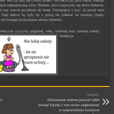
nie. Ale czy jest się czemu dziwić? Wszakże już jutro mamy miesiąc
jdzie kalendarzowa zima. Również jutro rozpocznie się okres Adwentu,
ie nas mocno przybliżać do świąt. Pamiętajmy o tym, że przed nami
. Stąd dobrze by było, by z pracą nie zwlekać na ostatnią chwilę.
 duchowego przeżywania okresu Adwentu.
rdecznie życzymy pogodnej, miłej, radosnej oraz zdrowej soboty.
Redakcja
Następny:
da
Głosowanie potrwa jeszcze tylko
dzisiaj! Każdy z nas może zagłosować
w wojewódzkim budżecie