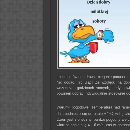
specjalistów od zdrowia bieganie poranne i 
Nic dodać, nic ująć! Ze względu na dob
wczesnych godzinach rannych, kiedy powie
powinien dobrać indywidualnie stosownie do
Warunki pogodowe:
Temperatura nad ranem
o
dnia podniesie się do około +4
C, w tej ch
Dzień jest słoneczny, bardzo pogodny ale 
wiatr osiągnie siłę 4 – 6 m/s, zaś wilgotn