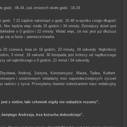
 godz.: 06.44, zaś zmierzch około godz.: 16.24.
o godz. 7.22 zajdzie natomiast o godz. 15.48 w wyniku czego długość
t. Noc będzie więc miała 15 godzin i 34 minuty. Dzisiejszy dzień jest
okładnie o 0 godzin i 22 minuty. Widać więc, że noc jest już dłuższa
uje się w fazie – pierwsza kwadra.
 20 czerwca, trwa on 16 godzin, 23 minuty, 34 sekundy. Najkrótszy
odzin, 3 minut, 18 sekund. 30 listopada jest krótszy od najdłuższego
ższy od najkrótszego o 0 godzin, 21 minut i 54 sekundy.
bysława, Andrzej, Justyna, Konstancjusz, Maura, Tadea, Kutbert.
eninowym i urodzinowym składamy moc najserdeczniejszych życzeń
raz radości z życia. Przesyłamy również solenizantom nasz redakcyjny
jest z siebie; taki człowiek nigdy nie nabędzie rozumu”.
a świętego Andrzeja, trza kożucha dobrodzieja”.