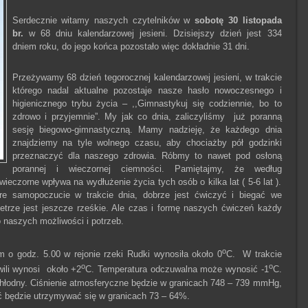
Serdecznie witamy naszych czytelników w
sobotę 30 listopada
br.
w 68 dniu kalendarzowej jesieni. Dzisiejszy dzień jest 334
dniem roku, do jego końca pozostało więc dokładnie 31 dni.
Przeżywamy 68 dzień tegorocznej kalendarzowej jesieni, w trakcie
którego nadal aktualne pozostaje nasze hasło nowoczesnego i
higienicznego trybu życia – ,,Gimnastykuj się codziennie, bo to
zdrowo i przyjemnie”. My jak co dnia, zaliczyliśmy już poranną
sesję biegowo-gimnastyczną. Mamy nadzieję, że każdego dnia
znajdziemy na tyle wolnego czasu, aby chociażby pół godzinki
przeznaczyć dla naszego zdrowia. Róbmy to nawet pod osłoną
porannej i wieczornej ciemności. Pamiętajmy, że według
wieczorne wpływa na wydłużenie życia tych osób o kilka lat ( 5-6 lat ).
re samopoczucie w trakcie dnia, dobrze jest ćwiczyć i biegać we
trze jest jeszcze rześkie. Ale czas i formę naszych ćwiczeń każdy
 naszych możliwości i potrzeb.
o
 o godz. 5.00 w rejonie rzeki Rudki wynosiła około 0
C. W trakcie
o
o
wili wynosi około +2
C. Temperatura odczuwalna może wynosić -1
C.
chłodny. Ciśnienie atmosferyczne będzie w granicach 748 – 739 mmHg,
ość będzie utrzymywać się w granicach 73 – 64%.