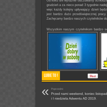
Od kilku dni wyraźnie odczuwamy ochłodze
grudzień a za nieco ponad 3 tygodnie nade
więc każdy kolejny upływający dzień będz
jest bardzo dużo przedświątecznej pracy
Zachęcamy bardzo naszych czytelników do
Wszystkim naszym czytelnikom bardzo se
Lubie To !
Poprzedni:
Przed nami weekend, koniec listopa
i I niedziela Adwentu AD 2019.