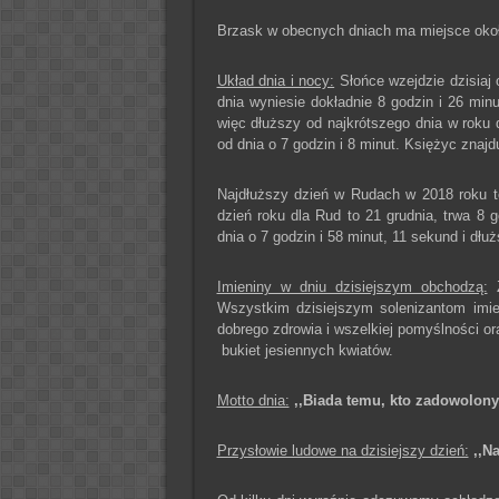
Brzask w obecnych dniach ma miejsce około
Układ dnia i nocy:
Słońce wzejdzie dzisiaj 
dnia wyniesie dokładnie 8 godzin i 26 minu
więc dłuższy od najkrótszego dnia w roku d
od dnia o 7 godzin i 8 minut. Księżyc znajd
Najdłuższy dzień w Rudach w 2018 roku to
dzień roku dla Rud to 21 grudnia, trwa 8 g
dnia o 7 godzin i 58 minut, 11 sekund i dłu
Imieniny w dniu dzisiejszym obchodzą:
Z
Wszystkim dzisiejszym solenizantom imi
dobrego zdrowia i wszelkiej pomyślności o
bukiet jesiennych kwiatów.
Motto dnia:
,,Biada temu, kto zadowolony 
Przysłowie ludowe na dzisiejszy dzień:
,,N