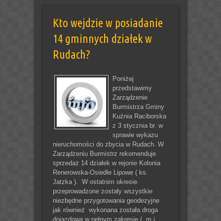
Kto wejdzie w posiadanie
14 gminnych działek w
Rudach?
Poniżej
przedstawimy
Zarządzenie
Burmistrza Gminy
Kuźnia Raciborska
z 3 stycznia br. w
sprawie wykazu
nieruchomości do zbycia w Rudach. W
Zarządzeniu Burmistrz rekomenduje
sprzedaż 14 działek w rejonie Kolonia
Renerowska-Osiedle Lipowe ( ks.
Jatzka ). W ostatnim okresie
przeprowadzone zostały wszystkie
niezbędne przygotowania geodezyjne
jak również wykonana została droga
dojazdowa w pełnym zakresie ( m.i.