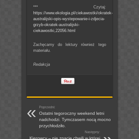
*** Czytaj:
https://www.ekologia.pl/ciekawostki/okratek-
australijski-opis-wystepowanie-i-zdjecia-
grzyb-okratek-australijski-
ciekawostki,22056.html
Zachęcamy do lektury również tego
materiału.
Redakcja
Poprzedni:
Ostatni tegoroczny weekend letni
nadchodzi. Tymczasem nocą mocno
przychłodziło.
Następny:
Kierowcy – nie znacie chwili w której