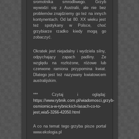
sromotnika smrodliwego. Grzyb
wywodzi się z Australii, ale nie bez
problemów znajdziemy go też na innych
kontynentach. Od lat 80. XX wieku jest
też spotykany w Polsce, choć
grzybiarze rzadko kiedy mogą go
zobaczyć.
Okratek jest niejadalny i wydziela silny,
odpychający zapach padliny. Ze
względu na rozłożone, różowe lub
czerwone ramiona przypomina kwiat.
Dlatego jest też nazywany kwiatowcem
australijskim.
*** Czytaj i oglądaj:
https://www.rybnik.com.pl/wiadomosci,grzyb-
osmiornica-w-rybnickich-lasach-co-to-
jest,wia5-3266-42050.html
A co na temat tego grzyba pisze portal
www.ekologia.pl