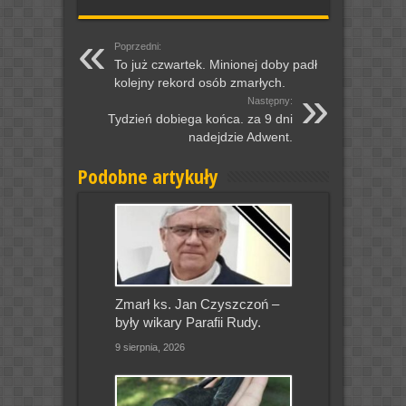
Poprzedni:
To już czwartek. Minionej doby padł
kolejny rekord osób zmarłych.
Następny:
Tydzień dobiega końca. za 9 dni
nadejdzie Adwent.
Podobne artykuły
Zmarł ks. Jan Czyszczoń –
były wikary Parafii Rudy.
9 sierpnia, 2026