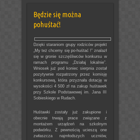
Będzie się można
pohuśtać!
Dzięki staraniom grupy rodziców projekt
„My też chcemy się po-huśtać !” znalazł
się w gronie szczęśliwców konkursu w
ramach programu „Działaj lokalnie”.
Wniosek już pod koniec sierpnia został
pozytywnie rozpatrzony przez komisję
konkursową, która przyznała dotację w
wysokości 4 500 zł na zakup huśtawek
przy Szkole Podstawowej im. Jana III
Sobieskiego w Rudach.
Huśtawki zostały już zakupione i
obecnie trwają prace związane z
montażem urządzeń na szkolnym
podwórku. Z pewnością ucieszą one
zwłaszcza najmłodszych uczniów,