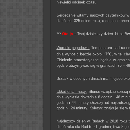
niewielki odcinek czasu.
Serdecznie witamy naszych czytelników 
dzień jest 325 dniem roku, a do jego końca 
***
Oto ja
– Twój dzisiejszy dzień:
https://w
Warunki pogodowe:
Temperatura nad ranem 
o
dnia wynosić będzie około +7
C, w tej chw
Ciśnienie atmosferyczne będzie w granic
będzie utrzymywać się w granicach 75 – 4
Brzask w obecnych dniach ma miejsce około
Układ dnia i nocy:
Słońce wzejdzie dzisiaj 
dnia wyniesie dokładnie 8 godzin i 48 minu
godzin i 44 minuty dłuższy od najkrótsze
godzin i 24 minuty. Księżyc znajduje się w
Najdłuższy dzień w Rudach w 2018 roku to
dzień roku dla Rud to 21 grudnia, trwa 8 go