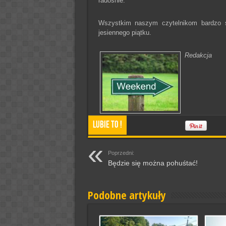
radośnie.
Wszystkim naszym czytelnikom bardzo s
jesiennego piątku.
Redakcja
Lubie To !
Poprzedni:
Będzie się można pohuśtać!
Podobne artykuły