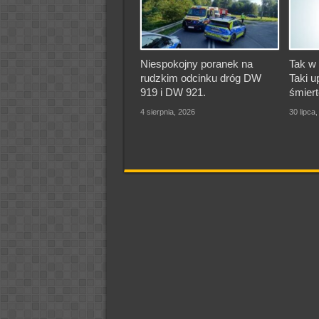
Niespokojny poranek na
Tak w 
rudzkim odcinku dróg DW
Taki u
919 i DW 921.
śmiert
4 sierpnia, 2026
30 lipca