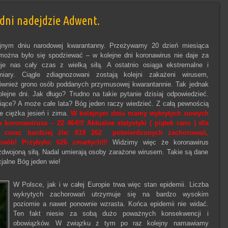
 dni nadejdzie Adwent.
jnym dniu narodowej kwarantanny. Przeżywamy 20 dzień miesiąca
 można było się spodziewać – w kolejne dni koronawirus nie daje za
je nas cały czas z wielką siłą. A ostatnio osiąga ekstremalne i
iary. Ciągle zdiagnozowani zostają kolejni zakażeni wirusem,
również grono osób poddanych przymusowej kwarantannie. Tak jednak
lejne dni. Jak długo? Trudno na takie pytanie dzisiaj odpowiedzieć.
iące? A może całe lata? Bóg jeden raczy wiedzieć. Z całą pewnością
e ciężka jesień i zima.
W kolejnym dniu mamy wykrytych nowych
koronawirusa – 22 464!!! Aktualne statystyki ( piątek rano ) dla
 coraz bardziej źle: 819 262 potwierdzonych zachorowań,
sób! Przybyło: 626 zmarłych!!!
Widzimy więc że koronawirus
 zdwojoną siłą. Nadal umierają osoby zarażone wirusem. Takie są dane
icjalne Bóg jeden wie!
W Polsce, jak i w całej Europie trwa więc stan epidemii. Liczba
wykrytych zachorowań utrzymuje się na bardzo wysokim
poziomie a nawet ponownie wzrasta. Końca epidemii nie widać.
Ten fakt niesie za sobą dużo poważnych konsekwencji i
obowiązków. W związku z tym po raz kolejny namawiamy