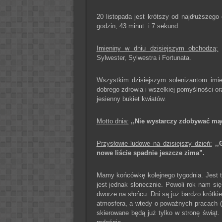
20 listopada jest krótszy od najdłuższego
godzin, 43 minut i 7 sekund.
Imieniny w dniu dzisiejszym obchodzą:
F
Sylwester, Sylwestra i Fortunata.
Wszystkim dzisiejszym solenizantom imi
dobrego zdrowia i wszelkiej pomyślności o
jesienny bukiet kwiatów.
Motto dnia:
,,Nie wystarczy zdobywać mądr
Przysłowie ludowe na dzisiejszy dzień:
,,
nowe liście spadnie jeszcze zima”.
Mamy końcówkę kolejnego tygodnia. Jest to
jest jednak słonecznie. Powoli rok nam się
dworze na słońcu. Dni są już bardzo krótki
atmosfera, a wtedy o poważnych pracach (
skierowane będą już tylko w stronę świąt