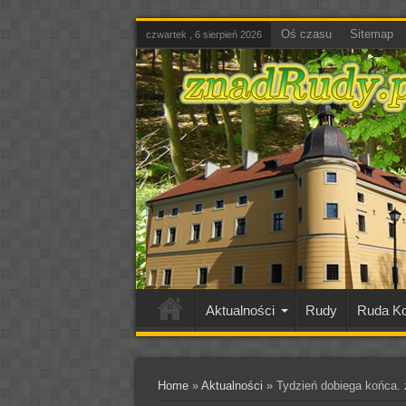
Oś czasu
Sitemap
czwartek , 6 sierpień 2026
Aktualności
Rudy
Ruda Ko
Home
»
Aktualności
»
Tydzień dobiega końca. 