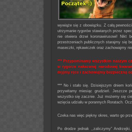
wywiąże się z obowiązku. Z całą pewności
utrzymanie rygorów stawianych przez spec
nie otwiera drzwi koronawirusowi! Nik
przestrzeniach publicznych starajmy się 
maseczki, rękawiczek oraz zachowajmy ni
*** Przypominamy wszystkim naszym czy
w rygorze nakazanej narodowej kwaran
myjmy ręce i zachowujmy bezpieczną o
*** No i stało się. Dzisiejszym dniem ko
przywitamy miesiąc grudzień. Jeszcze 
wszystko się zacznie. Już możemy się cie
wzięcia udziału w porannych Roratach. Ocz
Czeka nas więc piękny okres, warto go pr
Po drodze jednak ,,zaliczymy” Andrzejki,