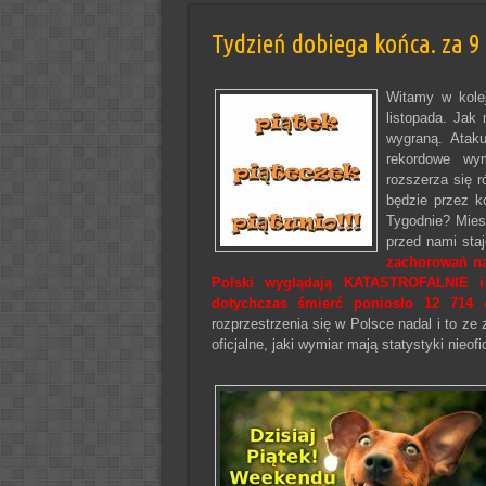
Tydzień dobiega końca. za 9
Witamy w kole
listopada. Jak
wygraną. Ataku
rekordowe wym
rozszerza się 
będzie przez ko
Tygodnie? Mies
przed nami staj
zachorowań na 
Polski wyglądają KATASTROFALNIE i
dotychczas śmierć poniosło 12 714 o
rozprzestrzenia się w Polsce nadal i to ze
oficjalne, jaki wymiar mają statystyki nieof