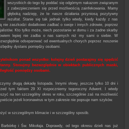
wszystkich do tego by poddać się odgórnym nakazom związanym
z zabezpieczeniem się przed możliwością zainfekowania. Mamy
głęboką nadzieję, że te nasze działania przyniosą pozytywny
rezultat. Stanie się tak jednak tylko wtedy, kiedy każdy z nas
ą nie zaszkodzi dodatkowo zadbać o swoje i innych zdrowie, poprzez
jalistów. Kto tylko może, niech pozostanie w domu i za żadne skarby
t bowiem lepiej nie zadba o nas samych niż my sami o siebie. W
bezwzględnie odseparować od ewentualnych chorych poprzez noszenie
ezbędny dystans pomiędzy osobami.
telnikom ponad wszystko: kolejny dzień postarajmy się spędzić
tanny. Stosujmy bezwzględnie w obiektach publicznych maski,
dległość pomiędzy osobami.
ńczymy drugą dekadę listopada. Innymi słowy, jeszcze tylko 10 dni i
przed tym faktem 29 XI rozpoczniemy tegoroczny Adwent. I wtedy
szyć na ten szczególny okres w roku, szczególnie zaś na możliwość
ywiście jeżeli koronawirus w tym zakresie nie popsuje nam szyków.
zeżyć w szczególnym klimacie i w szczególny sposób.
 Barbórkę i Św. Mikołaja. Doprawdy, od tego okresu dzieli nas już