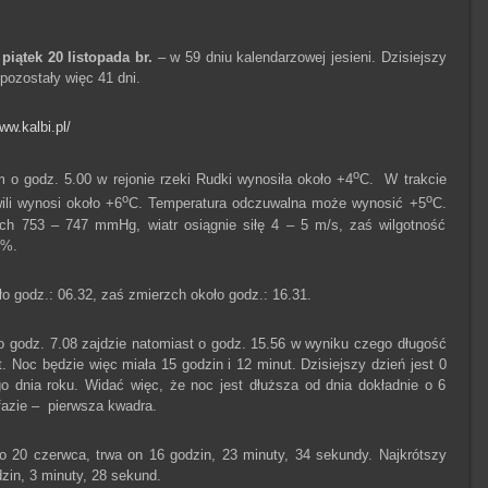
w
piątek 20 listopada br.
– w 59 dniu kalendarzowej jesieni. Dzisiejszy
pozostały więc 41 dni.
ww.kalbi.pl/
o
o godz. 5.00 w rejonie rzeki Rudki wynosiła około +4
C. W trakcie
o
o
ili wynosi około +6
C. Temperatura odczuwalna może wynosić +5
C.
ach 753 – 747 mmHg, wiatr osiągnie siłę 4 – 5 m/s, zaś wilgotność
8%.
 godz.: 06.32, zaś zmierzch około godz.: 16.31.
o godz. 7.08 zajdzie natomiast o godz. 15.56 w wyniku czego długość
t. Noc będzie więc miała 15 godzin i 12 minut. Dzisiejszy dzień jest 0
go dnia roku. Widać więc, że noc jest dłuższa od dnia dokładnie o 6
 fazie – pierwsza kwadra.
 20 czerwca, trwa on 16 godzin, 23 minuty, 34 sekundy. Najkrótszy
dzin, 3 minuty, 28 sekund.