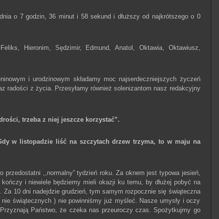
 dnia o 7 godzin, 36 minut i 58 sekund i dłuższy od najkrótszego o 0
eliks, Hieronim, Sędzimir, Edmund, Anatol, Oktawia, Oktawiusz,
eninowym i urodzinowym składamy moc najserdeczniejszych życzeń
raz radości z życia. Przesyłamy również solenizantom nasz redakcyjny
ości, trzeba z niej jeszcze korzystać”.
Gdy w listopadzie liść na szczytach drzew trzyma, to w maju na
 przedostatni ,,normalny” tydzień roku. Za oknem jest typowa jesień,
 kończy i niewiele będziemy mieli okazji ku temu, by dłużej pobyć na
e. Za 10 dni nadejdzie grudzień, tym samym rozpocznie się świąteczna
 nie świątecznych ) nie powinniśmy już myśleć. Nasze umysły i oczy
. Przyznają Państwo, że czeka nas przeuroczy czas. Spożytkujmy go