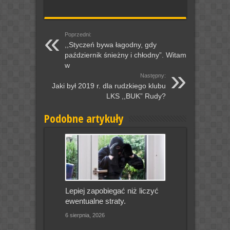
Poprzedni:
,,Styczeń bywa łagodny, gdy
październik śnieżny i chłodny”. Witamy
w
Następny:
Jaki był 2019 r. dla rudzkiego klubu
LKS ,,BUK” Rudy?
Podobne artykuły
Lepiej zapobiegać niż liczyć
ewentualne straty.
6 sierpnia, 2026