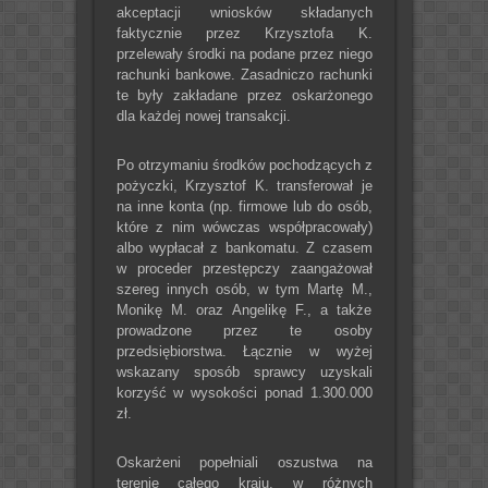
akceptacji wniosków składanych
faktycznie przez Krzysztofa K.
przelewały środki na podane przez niego
rachunki bankowe. Zasadniczo rachunki
te były zakładane przez oskarżonego
dla każdej nowej transakcji.
Po otrzymaniu środków pochodzących z
pożyczki, Krzysztof K. transferował je
na inne konta (np. firmowe lub do osób,
które z nim wówczas współpracowały)
albo wypłacał z bankomatu. Z czasem
w proceder przestępczy zaangażował
szereg innych osób, w tym Martę M.,
Monikę M. oraz Angelikę F., a także
prowadzone przez te osoby
przedsiębiorstwa. Łącznie w wyżej
wskazany sposób sprawcy uzyskali
korzyść w wysokości ponad 1.300.000
zł.
Oskarżeni popełniali oszustwa na
terenie całego kraju, w różnych