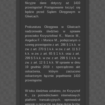
fikcyjne dane dotyczy aż 1410
przestępstw! Postępowanie toczyć się
będzie przed Sądem Okręgowym w
Gliwicach.
Prokuratura Okręgowa w Gliwicach
nadzorowała śledztwo w sprawie
przeciwko Krzysztofowi K., Marcie M.,
Angelice F. i Monice M., podejrzanym o
szereg przestępstw z art. 286 § 1 k.k. w
zw. z art. 270 § 1 k.k. w zw. z art. 11 § 2
k.k. w zw. z art. 65 § 1 k.k. oraz z art.
299 § 5 k.k. w zw. z art. 299 § 1 k.k. w
zw. z art. 12 § 1 k.k. W sprawie w dniu
19 grudnia 2019 r. sporządzono akt
oskarżenia, którym zarzucono
oskarżonym łącznie popełnienie 1410
przestępstw.
W toku śledztwa ustalono, że Krzysztof
K., za pośrednictwem internetowych
platform transakcyjnych, wprowadzał
wnioski o pożyczki na dane dużej liczby