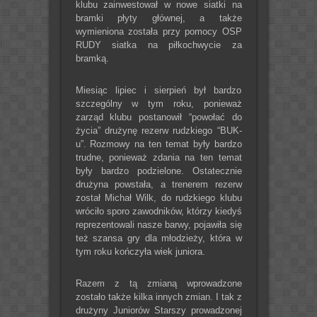
klubu zainwestował w nowe siatki na
bramki płyty głównej, a także
wymieniona została przy pomocy OSP
RUDY siatka na piłkochwycie za
bramką.
Miesiąc lipiec i sierpień był bardzo
szczególny w tym roku, ponieważ
zarząd klubu postanowił “powołać do
życia” drużynę rezerw rudzkiego “BUK-
u”. Rozmowy na ten temat były bardzo
trudne, ponieważ zdania na ten temat
były bardzo podzielone. Ostatecznie
drużyna powstała, a trenerem rezerw
został Michał Wilk, do rudzkiego klubu
wróciło sporo zawodników, którzy kiedyś
reprezentowali nasze barwy, pojawiła się
też szansa gry dla młodzieży, która w
tym roku kończyła wiek juniora.
Razem z tą zmianą wprowadzone
zostało także kilka innych zmian. I tak z
drużyny Juniorów Starszy prowadzonej