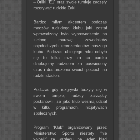
– Orliki “E1” oraz swoje turnieje zaczęły
rozgrywać rudzkie Żaki.
Bardzo miłym akcentem podczas
meczów rudzkiego klubu jaki został
wprowadzony było wyprowadzenie na
zieloną murawę zawodników
najmłodszych reprezentantów naszego
klubu. Podczas ubiegłego roku odbyło
się to kilka razy za co bardzo
dziękujemy rodzicom za poświęcony
czas i dostarczenie swoich pociech na
rudzki stadion.
Podczas gdy rozgrywki toczyły się w
swoim tempie, rudzcy zarządcy
postanowili, że jako klub wezmą udział
w kilku programach, inicjatywach
społecznych.
Program “Klub” organizowany przez
Ministerstwo Sportu niestety “nie
wypalił” ze względu na jeden błąd