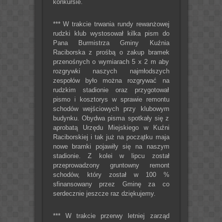
konkursie.
*** W trakcie trwania rundy rewanżowej
rudzki klub wystosował kilka pism do
Pana Burmistrza Gminy Kuźnia
Raciborska z prośbą o zakup bramek
przenośnych o wymiarach 5 x 2 m aby
rozgrywki naszych najmłodszych
zespołów było można rozgrywać na
rudzkim stadionie oraz przygotował
pismo i kosztorys w sprawie remontu
schodów wejściowych przy klubowym
budynku. Obydwa pisma spotkały się z
aprobatą Urzędu Miejskiego w Kuźni
Raciborskiej i tak już na początku maja
nowe bramki pojawiły się na naszym
stadionie. Z kolei w lipcu został
przeprowadzony gruntowny remont
schodów, który został w 100 %
sfinansowany przez Gminę za co
serdecznie jeszcze raz dziękujemy.
*** W trakcie przerwy letniej zarząd