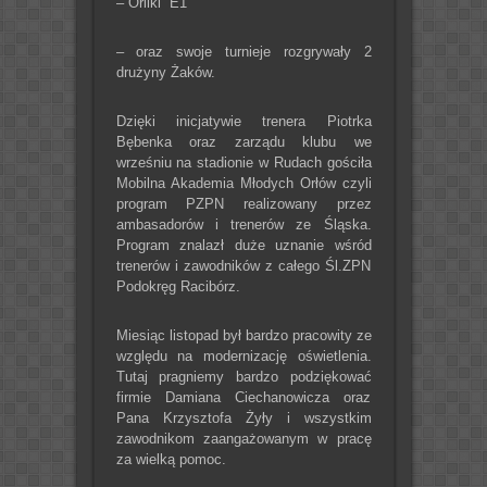
– Orliki “E1”
– oraz swoje turnieje rozgrywały 2
drużyny Żaków.
Dzięki inicjatywie trenera Piotrka
Bębenka oraz zarządu klubu we
wrześniu na stadionie w Rudach gościła
Mobilna Akademia Młodych Orłów czyli
program PZPN realizowany przez
ambasadorów i trenerów ze Śląska.
Program znalazł duże uznanie wśród
trenerów i zawodników z całego Śl.ZPN
Podokręg Racibórz.
Miesiąc listopad był bardzo pracowity ze
względu na modernizację oświetlenia.
Tutaj pragniemy bardzo podziękować
firmie Damiana Ciechanowicza oraz
Pana Krzysztofa Żyły i wszystkim
zawodnikom zaangażowanym w pracę
za wielką pomoc.