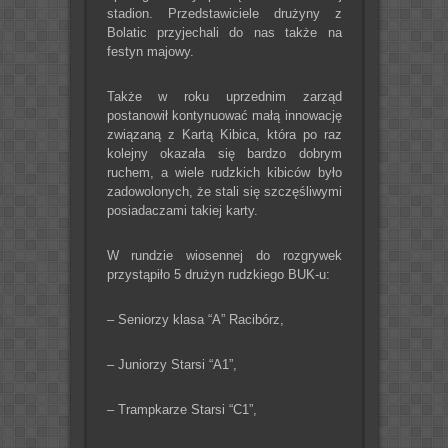
stadion. Przedstawiciele drużyny z
Bolatic przyjechali do nas także na
festyn majowy.
Także w roku uprzednim zarząd
postanowił kontynuować małą innowację
związaną z Kartą Kibica, która po raz
kolejny okazała się bardzo dobrym
ruchem, a wiele rudzkich kibiców było
zadowolonych, że stali się szczęśliwymi
posiadaczami takiej karty.
W rundzie wiosennej do rozgrywek
przystąpiło 5 drużyn rudzkiego BUK-u:
– Seniorzy klasa “A” Racibórz,
– Juniorzy Starsi “A1”,
– Trampkarze Starsi “C1”,