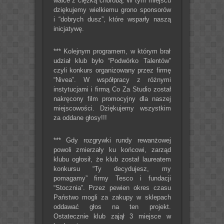
walce z ciężką chorobą. W tym miejscu
dziękujemy wielkiemu grono sponsorów
i “dobrych dusz”, które wsparły naszą
inicjatywę.
*** Kolejnym programem, w którym brał
udział klub było “Podwórko Talentów”
czyli konkurs organizowany przez firmę
“Nivea”. W współpracy z różnymi
instytucjami i firmą Co Za Studio został
nakręcony film promocyjny dla naszej
miejscowości. Dziękujemy wszystkim
za oddane głosy!!!
*** Gdy rozgrywki rundy rewanżowej
powoli zmierzały ku końcowi, zarząd
klubu ogłosił, że klub został laureatem
konkursu “Ty decydujesz, my
pomagamy” firmy Tesco i fundacji
“Stocznia”. Przez pewien okres czasu
Państwo mogli za zakupy w sklepach
oddawać głos na ten projekt.
Ostatecznie klub zajął 3 miejsce w