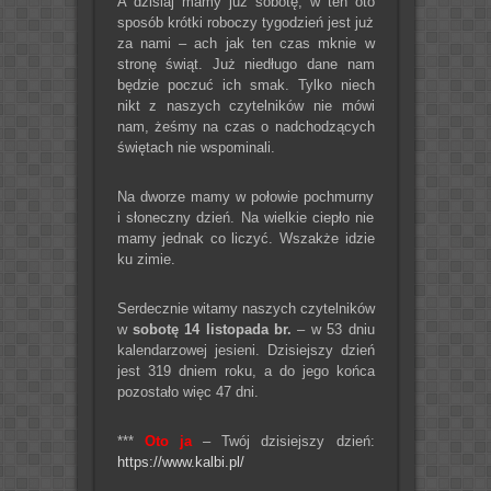
A dzisiaj mamy już sobotę, w ten oto
sposób krótki roboczy tygodzień jest już
za nami – ach jak ten czas mknie w
stronę świąt. Już niedługo dane nam
będzie poczuć ich smak. Tylko niech
nikt z naszych czytelników nie mówi
nam, żeśmy na czas o nadchodzących
świętach nie wspominali.
Na dworze mamy w połowie pochmurny
i słoneczny dzień. Na wielkie ciepło nie
mamy jednak co liczyć. Wszakże idzie
ku zimie.
Serdecznie witamy naszych czytelników
w
sobotę 14 listopada br.
– w 53 dniu
kalendarzowej jesieni. Dzisiejszy dzień
jest 319 dniem roku, a do jego końca
pozostało więc 47 dni.
***
Oto ja
– Twój dzisiejszy dzień:
https://www.kalbi.pl/