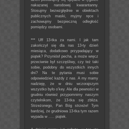
nakazanej narodowej kwarantanny.
Stosujmy bezwzględnie w obiektach
publicznych maski, myjmy ręce i
zachowujmy bezpieczną odległość
pomiędzy osobami.
*** Uff 13-tka za nami. I jak tam
zakończył się dla nas 13-ty dzień
miesiąca, dodatkowo przypadający w
piątek? Przyniósł pecha, a może wręcz
przeciwnie był szczęśliwy, czy też taki
sobie, podobny do wszystkich innych
dni? Na te pytania musi sobie
odpowiedzieć każdy z nas. A my mamy
nadzieję, że w dniu wczorajszym
wszystko było o’key. Ale dla pewności w
grudniu również przypomnimy naszym
czytelnikom, że 13-tka się zbliża.
Strzeżonego, Pan Bóg strzeże! Tym
bardziej, że grudniowa 13-tka tym razem
wypada w ….. piątek.