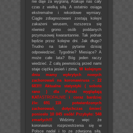
nie daje za wygraną. Atakuje nas cały
czas z wielką siłą. A ostatnio osiąga
ekstremalne i rekordowe wymiary.
Ciągle zdiagnozowani zostają kolejni
zakażeni wirusem, rozszerza się
również grono osób poddanych
przymusowej kwarantannie. Tak jednak
będzie przez kolejne dni. Jak długo?
Trudno na takie pytanie dzisiaj
odpowiedzieć. Tygodnie? Miesiące? A
może całe lata? Bóg jeden raczy
wiedzieć. Z całą pewnością przed nami
staje ciężka jesień i zima.
W kolejnym
dniu mamy wykrytych nowych
zachorowań na koronawirus
a
– 22
683!!! Aktualne statystyki ( sobota
rano ) dla Polski wyglądają
KAT
ASTROFALNIE
i coraz bardziej
źle: 691 118 potwierdzonych
zachorowań, dotychczas śmierć
poniosło 10 045 osób! Przybyło: 548
zmarłych!!!
Widzimy więc że
koronawirus rozprzestrzenia się w
Polsce nadal i to ze zdwojoną siłą.