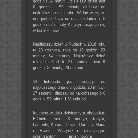
godzin i 56 minut. Dzisiejszy dzień jest
0 godzin i 59 minuty dłuższy od
najkrótszego dnia roku. Widać więc, że
noc jest dłuższa od dnia dokładnie o 5
godzin i 52 minuty Księżyc znajduje się
w fazie – nów.
Najdłuższy dzień w Rudach w 2018 roku
to 20 czerwca, trwa on 16 godzin, 23
minuty, 34 sekundy. Najkrótszy dzień
roku dla Rud to 21 grudnia, trwa 8
godzin, 3 minuty, 28 sekund.
14 listopada jest krótszy od
najdłuższego dnia o 7 godzin, 20 minut i
27 sekund i dłuższy od najkrótszego o 0
godzin, 59 minut i 38 sekund.
Imieniny w dniu dzisiejszym obchodzą:
Elżbieta, Józef, Klementyn, Judyta,
Laurenty, Kosma, Lewin, Damian, Maria
i Paweł. Wszystkim dzisiejszym
solenizantom imieninowym i