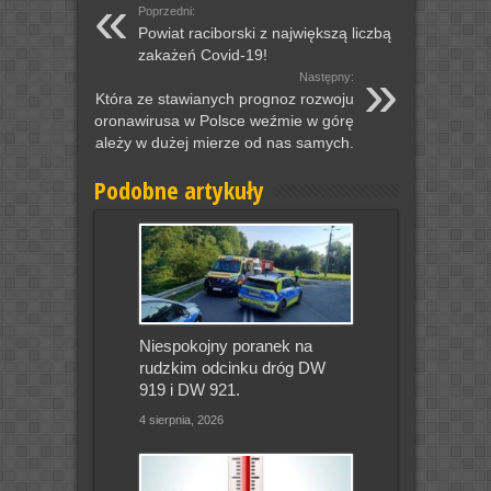
Poprzedni:
Powiat raciborski z największą liczbą
zakażeń Covid-19!
Następny:
Która ze stawianych prognoz rozwoju
koronawirusa w Polsce weźmie w górę
zależy w dużej mierze od nas samych.
Podobne artykuły
Niespokojny poranek na
rudzkim odcinku dróg DW
919 i DW 921.
4 sierpnia, 2026