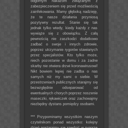
odgórnym nakazom związanym z
zabezpieczeniem się przed możliwością
zainfekowania. Mamy głęboką nadzieję,
że te nasze działania przyniosą
pozytywny rezultat. Stanie się tak
jednak tylko wtedy, kiedy każdy z nas
wywiąże się z obowiązku. Z całą
pewnością nie zaszkodzi dodatkowo
zadbać o swoje i innych zdrowie,
poprzez utrzymanie rygorów stawianych
przez specjalistów. Kto tylko może,
niech pozostanie w domu i za żadne
skarby nie otwiera drzwi koronawirusowi!
Nikt bowiem lepiej nie zadba o nas
samych niż my sami o siebie. W
przestrzeniach publicznych starajmy się
bezwzględnie odseparować od
ewentualnych chorych poprzez noszenie
maseczki, rękawiczek oraz zachowajmy
niezbędny dystans pomiędzy osobami.
*** Przypominamy wszystkim naszym
czytelnikom ponad wszystko: kolejny
dzień postarajmy się spędzić w rygorze