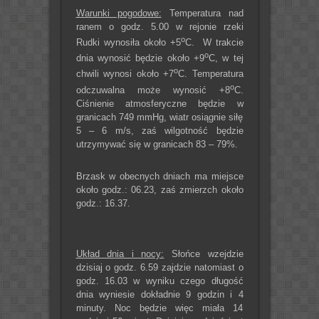
Warunki pogodowe:
Temperatura nad
ranem o godz. 5.00 w rejonie rzeki
o
Rudki wynosiła około +5
C. W trakcie
o
dnia wynosić będzie około +9
C, w tej
o
chwili wynosi około +7
C. Temperatura
o
odczuwalna może wynosić +8
C.
Ciśnienie atmosferyczne będzie w
granicach 749 mmHg, wiatr osiągnie siłę
5 – 6 m/s, zaś wilgotność będzie
utrzymywać się w granicach 83 – 79%.
Brzask w obecnych dniach ma miejsce
około godz.: 06.23, zaś zmierzch około
godz.: 16.37.
Układ dnia i nocy:
Słońce wzejdzie
dzisiaj o godz. 6.59 zajdzie natomiast o
godz. 16.03 w wyniku czego długość
dnia wyniesie dokładnie 9 godzin i 4
minuty. Noc będzie więc miała 14