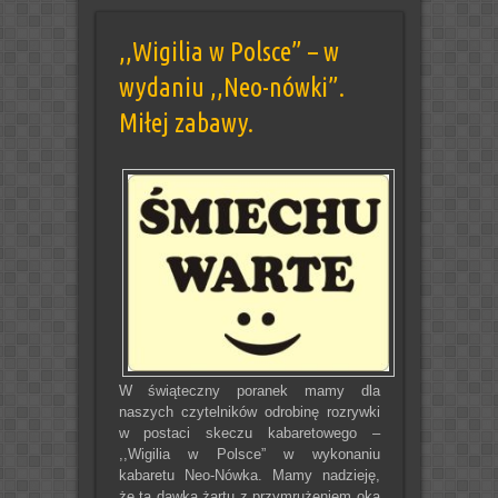
,,Wigilia w Polsce” – w
wydaniu ,,Neo-nówki”.
Miłej zabawy.
W świąteczny poranek mamy dla
naszych czytelników odrobinę rozrywki
w postaci skeczu kabaretowego –
,,Wigilia w Polsce” w wykonaniu
kabaretu Neo-Nówka. Mamy nadzieję,
że ta dawka żartu z przymrużeniem oka