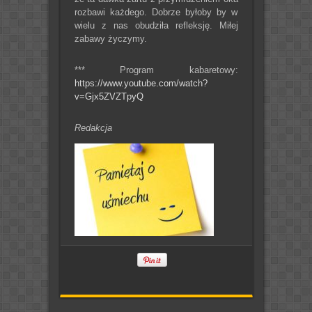
rozbawi każdego. Dobrze byłoby by w
wielu z nas obudziła refleksję. Miłej
zabawy życzymy.
*** Program kabaretowy:
https://www.youtube.com/watch?
v=Gjx5ZVZTpyQ
Redakcja