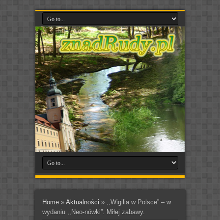
Home
»
Aktualności
»
,,Wigilia w Polsce” – w
wydaniu ,,Neo-nówki”. Miłej zabawy.