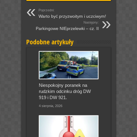
Poprzedni:
Warto być przyzwoitym i uczciwym!
Następny:
Parkingowe NIEprzelewki – cz. II
Podobne artykuły
Niespokojny poranek na
rudzkim odcinku dróg DW
919 i DW 921.
4 sierpnia, 2026