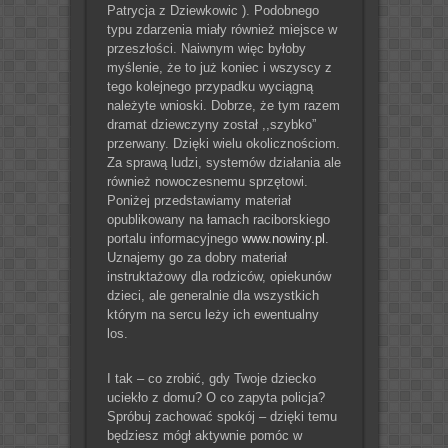
Patrycja z Dziewkowic ). Podobnego
typu zdarzenia miały również miejsce w
przeszłości. Naiwnym więc byłoby
myślenie, że to już koniec i wszyscy z
tego kolejnego przypadku wyciągną
należyte wnioski. Dobrze, że tym razem
dramat dziewczyny został ,,szybko”
przerwany. Dzięki wielu okolicznościom.
Za sprawą ludzi, systemów działania ale
również nowoczesnemu sprzętowi.
Poniżej przedstawiamy materiał
opublikowany na łamach raciborskiego
portalu informacyjnego
www.nowiny.pl
.
Uznajemy go za dobry materiał
instruktażowy dla rodziców, opiekunów
dzieci, ale generalnie dla wszystkich
którym na sercu leży ich ewentualny
los.
I tak – co zrobić, gdy Twoje dziecko
uciekło z domu? O co zapyta policja?
Spróbuj zachować spokój – dzięki temu
będziesz mógł aktywnie pomóc w