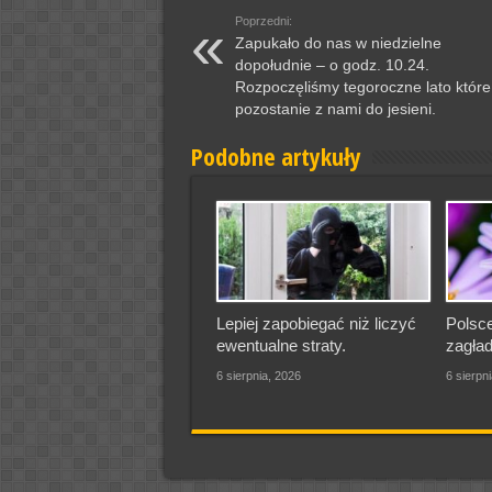
Poprzedni:
Zapukało do nas w niedzielne
dopołudnie – o godz. 10.24.
Rozpoczęliśmy tegoroczne lato które
pozostanie z nami do jesieni.
Podobne artykuły
Lepiej zapobiegać niż liczyć
Polsce
ewentualne straty.
zagład
6 sierpnia, 2026
6 sierpn