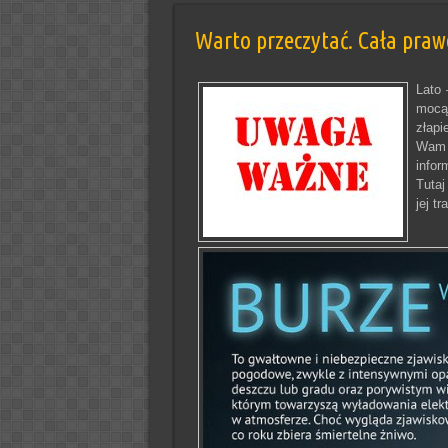
Warto przeczytać. Cała praw
Lato 
mocą 
złapi
Wam n
infor
Tutaj
jej tr