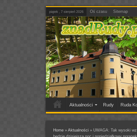
Oś czasu
Sitemap
piątek , 7 sierpień 2026
Aktualności
Rudy
Ruda Ko
Home
»
Aktualności
»
UWAGA: Tak wysoki wzro
będzie dzisiejsza noc i poniedziałkowy poranek