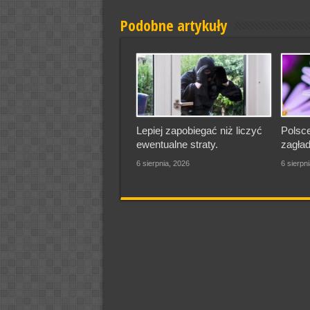
Podobne artykuły
Lepiej zapobiegać niż liczyć
Polsce
ewentualne straty.
zagład
6 sierpnia, 2026
6 sierpn