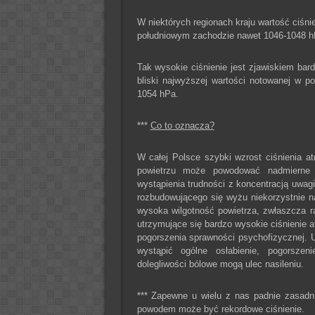
W niektórych regionach kraju wartość ciś
południowym zachodzie nawet 1046-1048 hPa
Tak wysokie ciśnienie jest zjawiskiem bardz
bliski najwyższej wartości notowanej w 
1054 hPa.
***
Co to oznacza?
W całej Polsce szybki wzrost ciśnienia a
powietrzu może powodować nadmierne 
wystąpienia trudności z koncentracją uwa
rozbudowującego się wyżu niekorzystnie n
wysoka wilgotność powietrza, zwłaszcza r
utrzymujące się bardzo wysokie ciśnienie 
pogorszenia sprawności psychofizycznej. 
wystąpić ogólne osłabienie, pogorsze
dolegliwości bólowe mogą ulec nasileniu.
*** Zapewne u wielu z nas padnie zasadn
powodem może być rekordowe ciśnienie.