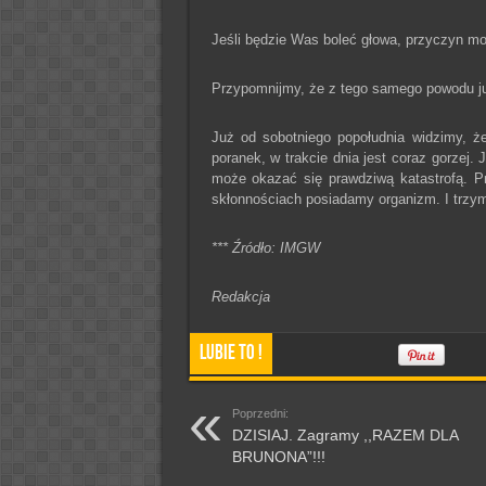
Jeśli będzie Was boleć głowa, przyczyn m
Przypomnijmy, że z tego samego powodu j
Już od sobotniego popołudnia widzimy, że
poranek, w trakcie dnia jest coraz gorzej.
może okazać się prawdziwą katastrofą. Pr
skłonnościach posiadamy organizm. I trzym
*** Źródło: IMGW
Redakcja
Lubie To !
Poprzedni:
DZISIAJ. Zagramy ,,RAZEM DLA
BRUNONA”!!!