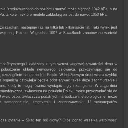
nienia “zredukowanego do poziomu morza” może sięgnąć 1042 hPa, a na
. Z kolei niektóre modele zakładają wzrost do nawet 1050 hPa.
o rzadkim, następuje raz na kilka lub kilkanaście lat. Taki wynik jest
powojennej Polsce. W grudniu 1997 w Suwałkach zanotowano wartość
tmosferycznego i związany z tym wzrost wagowej zawartości tlenu w
pobudzenie układu nerwowego człowieka, przyczyniając się do
gi, szczególnie na zachodzie Polski. W bodźcowym środowisku szybko
a organizm człowieka będzie oddziaływać także duże zachmurzenie i
ano, kiedy to mogą również wystąpić mgły i zamglenia. W ciągu dnia
atmosferyczne, zwłaszcza na południu Polski, może przyczyniać się do
U wielu osób, zwłaszcza podatnych na bodźce meteorologiczne, może
nie samopoczucia, zmęczenie i zdenerwowanie. U meteoropatów
icze pytanie – Skąd ten ból głowy? Otóż ponad wszelką wątpliwość