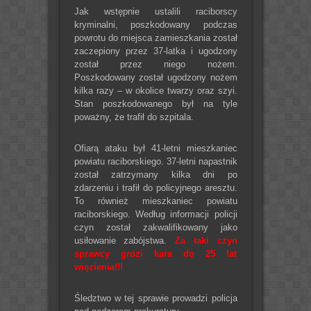
Jak wstępnie ustalili raciborscy
kryminalni, poszkodowany podczas
powrotu do miejsca zamieszkania został
zaczepiony przez 37-latka i ugodzony
został przez niego nożem.
Poszkodowany został ugodzony nożem
kilka razy – w okolice twarzy oraz szyi.
Stan poszkodowanego był na tyle
poważny, że trafił do szpitala.
Ofiarą ataku był 41-letni mieszkaniec
powiatu raciborskiego. 37-letni napastnik
został zatrzymany kilka dni po
zdarzeniu i trafił do policyjnego aresztu.
To również mieszkaniec powiatu
raciborskiego. Według informacji policji
czyn został zakwalifikowany jako
usiłowanie zabójstwa.
Za taki czyn
sprawcy grozi kara do 25 lat
więzienia!!!
Śledztwo w tej sprawie prowadzi policja