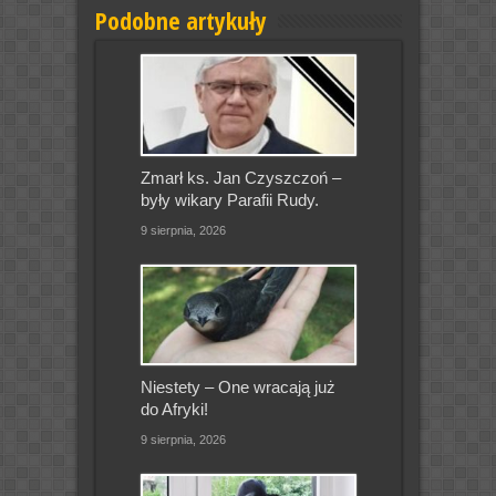
Podobne artykuły
Zmarł ks. Jan Czyszczoń –
były wikary Parafii Rudy.
9 sierpnia, 2026
Niestety – One wracają już
do Afryki!
9 sierpnia, 2026