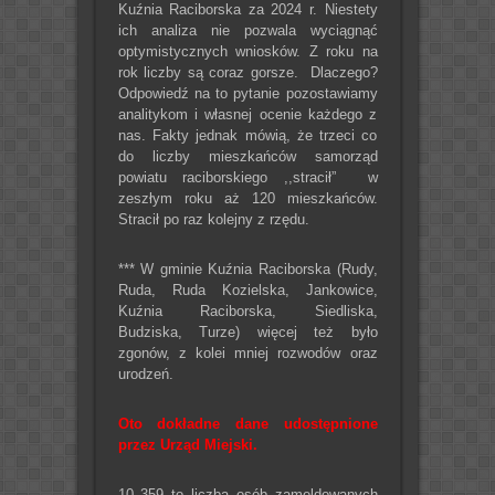
Kuźnia Raciborska za 2024 r. Niestety
ich analiza nie pozwala wyciągnąć
optymistycznych wniosków. Z roku na
rok liczby są coraz gorsze. Dlaczego?
Odpowiedź na to pytanie pozostawiamy
analitykom i własnej ocenie każdego z
nas. Fakty jednak mówią, że trzeci co
do liczby mieszkańców samorząd
powiatu raciborskiego ,,stracił” w
zeszłym roku aż 120 mieszkańców.
Stracił po raz kolejny z rzędu.
*** W gminie Kuźnia Raciborska (Rudy,
Ruda, Ruda Kozielska, Jankowice,
Kuźnia Raciborska, Siedliska,
Budziska, Turze) więcej też było
zgonów, z kolei mniej rozwodów oraz
urodzeń.
Oto dokładne dane udostępnione
przez Urząd Miejski.
10 359 to liczba osób zameldowanych