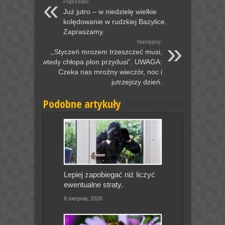
Poprzedni:
Już jutro – w niedzielę wielkie
kolędowanie w rudzkiej Bazylice.
Zapraszamy.
Następny:
,,Styczeń mrozem trzeszczeć musi,
wtedy chłopa plon przydusi”. UWAGA:
Czeka nas mroźny wieczór, noc i
jutrzejszy dzień.
Podobne artykuły
Lepiej zapobiegać niż liczyć
ewentualne straty.
6 sierpnia, 2026