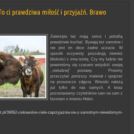
,To ci prawdziwa miłość i przyjaźń. Brawo
Zwierzęta też mają serce i potrafią
prawdziwie kochać. Bywają też samotne i
nie jest im obce żadne uczucie. W
sposób oczywisty poszukują również
bliskości z inna istotą. Czy my ludzie nie
powinniśmy się czasami wstydzić swojej
,,nieludziej” postawy. Prosimy
przeczytać poniższy materiał i spojrzeć
na przeurocze zdjęcia. Wnioski należą
już tylko do nas samych. A teraz
pozostawiamy czytelników sam na sam z
bizonem o imieniu Helen.
t.pl/39062-ciekawskie-ciele-zaprzyjaznia-sie-z-samotnym-niewidomym-