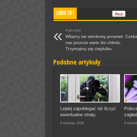
Lubie To !
Poprzedni:
Witamy we wtorkowy poranek. Czek
nas jeszcze wiele dni chłodu.
Trzymajmy się cieplutko.
Podobne artykuły
Lepiej zapobiegać niż liczyć
Polsce
ewentualne straty.
zagład
6 sierpnia, 2026
6 sierpn