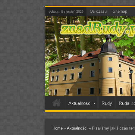
Oś czasu
Sitemap
sobota , 8 sierpień 2026
Aktualności
Rudy
Ruda Ko
Home
»
Aktualności
»
Pisaliśmy jakiś czas tem