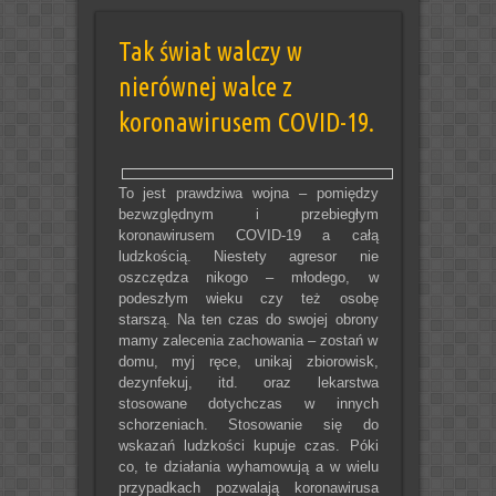
Tak świat walczy w
nierównej walce z
koronawirusem COVID-19.
To jest prawdziwa wojna – pomiędzy
bezwzględnym i przebiegłym
koronawirusem COVID-19 a całą
ludzkością. Niestety agresor nie
oszczędza nikogo – młodego, w
podeszłym wieku czy też osobę
starszą. Na ten czas do swojej obrony
mamy zalecenia zachowania – zostań w
domu, myj ręce, unikaj zbiorowisk,
dezynfekuj, itd. oraz lekarstwa
stosowane dotychczas w innych
schorzeniach. Stosowanie się do
wskazań ludzkości kupuje czas. Póki
co, te działania wyhamowują a w wielu
przypadkach pozwalają koronawirusa