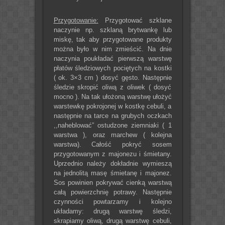
Przygotowanie:
Przygotować szklane
naczynie np. szklaną brytwankę lub
miskę, tak aby przygotowane produkty
można było w nim zmieścić. Na dnie
naczynia poukładać pierwszą warstwę
płatów śledziowych pociętych na kostki
( ok. 3×3 cm ) dosyć gęsto. Następnie
śledzie skropić oliwą z oliwek ( dosyć
mocno ). Na tak ułożoną warstwę ułożyć
warstewkę pokrojonej w kostkę cebuli, a
następnie na tarce na grubych oczkach
,,naheblować” ostudzone ziemniaki ( 1
warstwa ), oraz marchew ( kolejna
warstwa). Całość pokryć sosem
przygotowanym z majonezu i śmietany.
Uprzednio należy dokładnie wymieszą
na jednolitą masę śmietanę i majonez.
Sos powinien pokrywać cienką warstwą
całą powierzchnię potrawy. Następnie
czynności powtarzamy i kolejno
układamy: drugą warstwę śledzi,
skrapiamy oliwą, drugą warstwę cebuli,