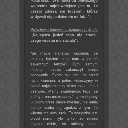
Motto dnia:
,,W miłości od pierwszego
wejrzenia najdziwniejsze jest to, że
często zdarza się ludziom, którzy
widywali się codziennie od lat…”.
Przysłowie ludowe na dzisiejszy dzień:
,,Najlepsza jesień tego nie zrodzi,
czego wiosna nie zasiała”.
Nie macie Państwo wrażenia, że
miniony tydzień minął nam w jakimś
zawrotnym tempie? Tym samym
miesiąc marzec zakończył swoje
panowanie. Skoro tak jest, to przed
nami kwiecień, a potem wkroczymy w
ponoć najpiękniejszy okres roku – maj i
czerwiec. Mamy świadomość tego, że
każdy z nas może darzyć sympatią inny
ulubiony przez siebie miesiąc, nie mniej
jednak trzeba się zgodzić z tym, że
wiosna ma swój urok. To wszystko jest
przed nami. Tyle tylko, że równie
szybko minie, co miniony czas.