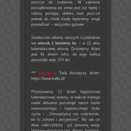
jeszcze do zrobienia. W zakresie
porządkowania po zimie jest już lepiej i
robimy postępy, daleko nam jeszcze
jednak do chwili kiedy będziemy mogli
powiedzieć – wszystko gotowe.
Serdecznie witamy naszych czytelników
we
wtorek 1 kwietnia br.
– w 12 dniu
kalendarzowej wiosny. Dzisiejszy dzień
jest 91 dniem roku, do jego końca
pozostało więc 274 dni.
***
Oto ja
– Twój dzisiejszy dzień:
https://www.kalbi.pl/
Przeżywamy 12 dzień tegorocznej
kalendarzowej wiosny, w trakcie którego
nadal aktualne pozostaje nasze hasło
nowoczesnego i higienicznego trybu
życia – ,,Gimnastykuj się codziennie,
bo to zdrowo i przyjemnie”. My jak co
dnia, zaliczyliśmy już poranną sesję
biegowo-gimnastyczną. Mamy nadzieję,