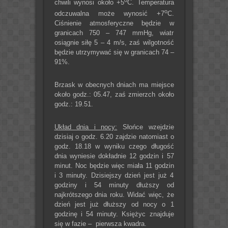
chwili wynosi około +5
C. Temperatura
o
odczuwalna może wynosić +7
C.
Ciśnienie atmosferyczne będzie w
granicach 750 – 747 mmHg, wiatr
osiągnie siłę 5 – 4 m/s, zaś wilgotność
będzie utrzymywać się w granicach 74 –
91%.
Brzask w obecnych dniach ma miejsce
około godz.: 05.47, zaś zmierzch około
godz.: 19.51.
Układ dnia i nocy:
Słońce wzejdzie
dzisiaj o godz. 6.20 zajdzie natomiast o
godz. 18.18 w wyniku czego długość
dnia wyniesie dokładnie 12 godzin i 57
minut. Noc będzie więc miała 11 godzin
i 3 minuty. Dzisiejszy dzień jest już 4
godziny i 54 minuty dłuższy od
najkrótszego dnia roku. Widać więc, że
dzień jest już dłuższy od nocy o 1
godzinę i 54 minuty. Księżyc znajduje
się w fazie – pierwsza kwadra.