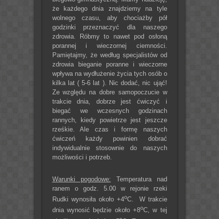
że każdego dnia znajdziemy na tyle
wolnego czasu, aby chociażby pół
godzinki przeznaczyć dla naszego
zdrowia. Róbmy to nawet pod osłoną
porannej i wieczornej ciemności.
Pamiętajmy, że według specjalistów od
zdrowia bieganie poranne i wieczorne
wpływa na wydłużenie życia tych osób o
kilka lat ( 5-6 lat ). Nic dodać, nic ująć!
Ze względu na dobre samopoczucie w
trakcie dnia, dobrze jest ćwiczyć i
biegać we wczesnych godzinach
rannych, kiedy powietrze jest jeszcze
rześkie. Ale czas i formę naszych
ćwiczeń każdy powinien dobrać
indywidualnie stosownie do naszych
możliwości i potrzeb.
Warunki pogodowe:
Temperatura nad
ranem o godz. 5.00 w rejonie rzeki
o
Rudki wynosiła około +4
C. W trakcie
o
dnia wynosić będzie około +8
C, w tej
o