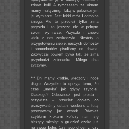
zdrowi byli! A tymczasem za oknem
mamy małą zimę. Taką w połowicznym
jej wymiarze. Jest lekki mróz i odrobina
śniegu. Ale to przecież tylko zima
przyszła i to jeszcze nie w pełnym
swoim wymiarze. Przyszła i znowu
wielu z nas zaskoczyła. Niestety o
przygotowaniu siebie, naszych domostw
i samochodów pisaliśmy od dawna.
Zazwyczaj bowiem bywa tak, że zima
przychodzi znienacka. Miłego dnia
życzymy.
*** Dni mamy krótkie, wieczory i noce
długie. Wszystko to sprzyja temu, że
czas ,,umyka” jak gdyby szybciej.
Dlaczego? Odpowiedź jest prosta i
oczywista – przecież dopiero co
przeżywaliśmy ostatni weekend a tutaj
przeżywamy już wtorek. Również
szybkimi krokami kończy nam się
bieżący miesiąc a grudzień czeka już
na swoją kolej. Czy tego chcemy, czy