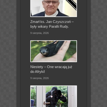
Zmarł ks. Jan Czyszczoń –
były wikary Parafii Rudy.
9 sierpnia, 2026
Niestety – One wracają już
do Afryki!
9 sierpnia, 2026