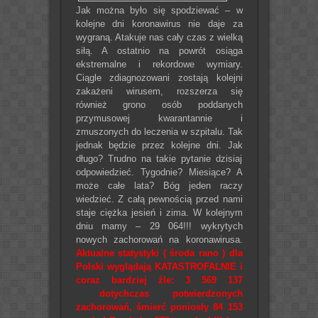
Jak można było się spodziewać – w
kolejne dni koronawirus nie daje za
wygraną. Atakuje nas cały czas z wielką
siłą. A ostatnio na powrót osiąga
ekstremalne i rekordowe wymiary.
Ciągle zdiagnozowani zostają kolejni
zakażeni wirusem, rozszerza się
również grono osób poddanych
przymusowej kwarantannie i
zmuszonych do leczenia w szpitalu. Tak
jednak będzie przez kolejne dni. Jak
długo? Trudno na takie pytanie dzisiaj
odpowiedzieć. Tygodnie? Miesiące? A
może całe lata? Bóg jeden raczy
wiedzieć. Z całą pewnością przed nami
staje ciężka jesień i zima. W kolejnym
dniu mamy – 29 064!!! wykrytych
nowych zachorowań na koronawirusa.
Aktualne statystyki ( środa rano ) dla
Polski wyglądają KATASTROFALNIE i
coraz bardziej źle: 3 569 137
dotychczas potwierdzonych
zachorowań, śmierć poniosły 84 153