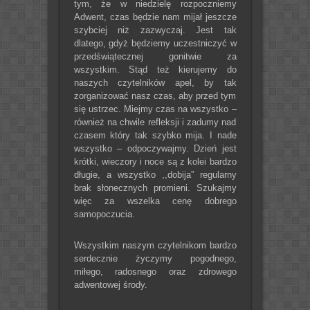
tym, że w niedzielę rozpoczniemy
Adwent, czas będzie nam mijał jeszcze
szybciej niż zazwyczaj. Jest tak
dlatego, gdyż będziemy uczestniczyć w
przedświątecznej gonitwie za
wszystkim. Stąd też kierujemy do
naszych czytelników apel, by tak
zorganizować nasz czas, aby przed tym
się ustrzec. Miejmy czas na wszystko –
również na chwile refleksji i zadumy nad
czasem który tak szybko mija. I nade
wszystko – odpoczywajmy. Dzień jest
krótki, wieczory i noce są z kolei bardzo
długie, a wszystko ,,dobija” regularny
brak słonecznych promieni. Szukajmy
więc za wszelka cenę dobrego
samopoczucia.
Wszystkim naszym czytelnikom bardzo
serdecznie życzymy pogodnego,
miłego, radosnego oraz zdrowego
adwentowej środy.