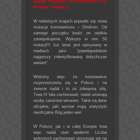
osoby! Przybyło: 570 zmarłych!!! ( są
to dane z wtorku ).
W niektórych krajach pojawiła się nowa
mutacja koronawirusa – Omikron. Od
samego początku budzi on wielkie
zaniepokojenie. Wykryto w nim 50
mutacji!!! Już teraz jest opisywany w
mediach jako “prawdopodobnie
najgorszy zidentyfikowany dotychczas
wariant”.
Widzimy więc że koronawirus
rozprzestrzenia się w Polsce i na
świecie nadal i to ze zdwojoną siłą.
Trwa IV fala zachorowań, nadal umierają
osoby zarażone wirusem. Takie są dane
oficjalne, jaki wymiar mają statystyki
nieoficjalne Bóg jeden wie!
W Polsce, jak i w całej Europie trwa
więc nadal stan epidemii. Liczba
wykrytych zachorowań utrzymuje się na