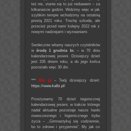
też nie, stanie się to już niebawem – za
kilkanaście godzin. Widzimy więc w jak
szybkim tempie wchodzimy na ostatnią
prostą 2021 roku. Trochę szkoda, ale
przecież przed nami kolejny 2022 rok z
nowymi nadziejami i wyzwaniami.
Serdecznie witamy naszych czytelników
w
środę 1 grudnia br.
– w 70 dniu
kalendarzowej jesieni. Dzisiejszy dzień
jest 335 dniem roku, a do jego końca
pozostało więc 30 dni.
***
Oto ja
– Twój dzisiejszy dzień:
https://www.kalbi.pl/
Przeżywamy 70 dzień tegorocznej
kalendarzowej jesieni, w trakcie którego
nadal aktualne pozostaje nasze hasło
nowoczesnego i higienicznego trybu
życia – ,,Gimnastykuj się codziennie,
bo to zdrowo i przyjemnie”. My jak co