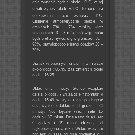
o
dnia wynosić będzie około +6
C, w tej
o
chwili wynosi około +3
C. Temperatura
o
odczuwalna może wynosić -1
C.
Ciśnienie atmosferyczne będzie w
granicach 730 – 734 mmHg, wiatr
osiągnie siłę 3 – 8 m/s, zaś wilgotność
będzie utrzymywać się w granicach 81 –
98%, prawdopodobieństwo opadów 20 –
70%.
Brzask w obecnych dniach ma miejsce
około godz.: 06.45, zaś zmierzch około
godz.: 16.25.
Układ dnia i nocy:
Słońce wzejdzie
dzisiaj o godz. 7.24 zajdzie natomiast o
godz. 15.46 w wyniku czego długość
dnia wyniesie dokładnie 8 godzin i 23
minuty. Noc będzie więc miała 15
godzin i 37 minut. Dzisiejszy dzień jest
0 godzin i 19 minut dłuższy od
najkrótszego dnia roku. Widać więc, że
noc jest dłuższa od dnia dokładnie o 7