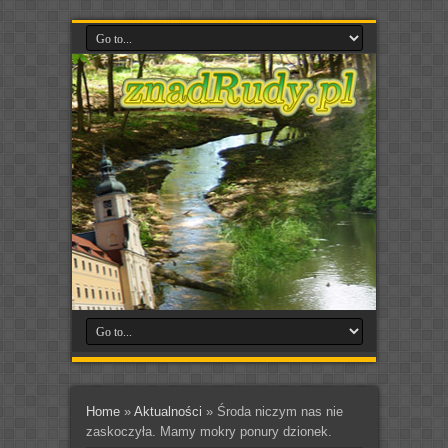
Home
»
Aktualności
»
Środa niczym nas nie
zaskoczyła. Mamy mokry ponury dzionek.