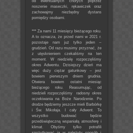
od ewentualnych chorych poprzez
noszenie maseczki, rękawiczek oraz
zachowajmy niezbędny dystans
pomiędzy osobami.
*** Za nami 11 miesięcy bieżącego roku.
A to oznacza, że przed nami w 2021 r.
pozostaje nam już tylko jeden –
grudzień. Od razu musimy przyznać, że
z utęsknieniem czekaliśmy na ten
moment. W niedzielę rozpoczęliśmy
okres Adwentu. Dzisiejszy dzień ma
więc duży ciężar gatunkowy – jest
bowiem pierwszym dniem grudnia.
Otwiera bowiem ostatni miesiąc
bieżącego roku. Reasumując, od
niedzieli rozpoczęliśmy radosny okres
oczekiwania na Boże Narodzenie. Po
drodze będziemy jeszcze mieli Barbórkę
i Św. Mikołaja. I cały Adwent. To
wszystko budować będzie
przedświąteczną wspaniałą atmosferę i
klimat. Obyśmy tylko potrafili
spożytkować ją w należyty sposób i