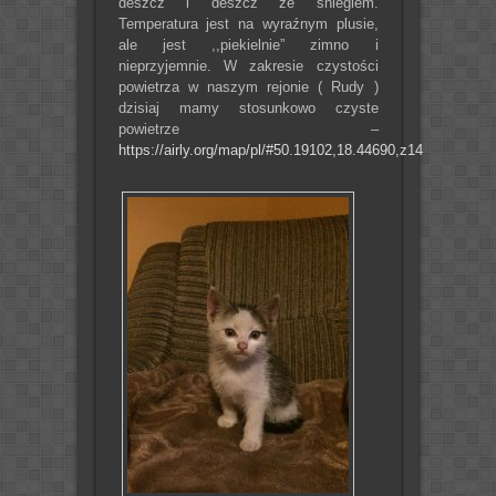
deszcz i deszcz ze śniegiem.
Temperatura jest na wyraźnym plusie,
ale jest ,,piekielnie” zimno i
nieprzyjemnie. W zakresie czystości
powietrza w naszym rejonie ( Rudy )
dzisiaj mamy stosunkowo czyste
powietrze –
https://airly.org/map/pl/#50.19102,18.44690,z14