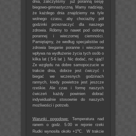
dnia, zaliczyliśmy już poranną sesję
biegowo-gimnastyczną. Mamy nadzieję,
że każdego dnia znajdziemy na tyle
wolnego czasu, aby chociażby pół
godzinki przeznaczyć dla naszego
zdrowia. Róbmy to nawet pod osłoną
porannej i wieczornej ciemności.
Pamiętajmy, że według specjalistów od
zdrowia bieganie poranne i wieczorne
wpływa na wydłużenie życia tych osób o
kilka lat ( 5-6 lat ). Nic dodać, nic ująć!
Ze względu na dobre samopoczucie w
trakcie dnia, dobrze jest ćwiczyć i
biegać we wczesnych godzinach
rannych, kiedy powietrze jest jeszcze
rześkie. Ale czas i formę naszych
ćwiczeń każdy powinien dobrać
indywidualnie stosownie do naszych
możliwości i potrzeb.
Warunki pogodowe:
Temperatura nad
ranem o godz. 5.00 w rejonie rzeki
o
Rudki wynosiła około +1
C. W trakcie