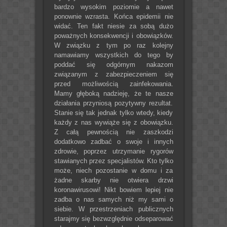
bardzo wysokim poziomie a nawet
ponownie wzrasta. Końca epidemii nie
widać. Ten fakt niesie za sobą dużo
poważnych konsekwencji i obowiązków.
W związku z tym po raz kolejny
namawiamy wszystkich do tego by
poddać się odgórnym nakazom
związanym z zabezpieczeniem się
przed możliwością zainfekowania.
Mamy głęboką nadzieję, że te nasze
działania przyniosą pozytywny rezultat.
Stanie się tak jednak tylko wtedy, kiedy
każdy z nas wywiąże się z obowiązku.
Z całą pewnością nie zaszkodzi
dodatkowo zadbać o swoje i innych
zdrowie, poprzez utrzymanie rygorów
stawianych przez specjalistów. Kto tylko
może, niech pozostanie w domu i za
żadne skarby nie otwiera drzwi
koronawirusowi! Nikt bowiem lepiej nie
zadba o nas samych niż my sami o
siebie. W przestrzeniach publicznych
starajmy się bezwzględnie odseparować