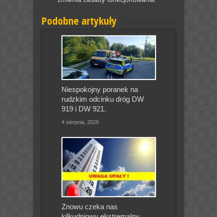
Podobne artykuły
Niespokojny poranek na
rudzkim odcinku dróg DW
919 i DW 921.
4 sierpnia, 2026
Znowu czeka nas
kilkudniowy ekstremalny