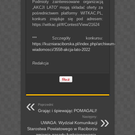
Podmioty zainteresowane organizacją
„AKCJI LATO” mogą składać oferty za
pośrednictwem platformy WITKAC.PL,
konkurs znajduje się pod adresem:
https://witkac.pl/#/Contest/View/21624
*** Szczegóły konkursu:
https://kuzniaraciborska.pl/index.php/archiwum-
wiadomosci/3558-akcja-lato-2022
Redakcja
Poprzedni:
Grając i śpiewając POMAGALI!
Następny:
UWAGA: Wydział Komunikacji
Starostwa Powiatowego w Raciborzu
zmienia zasady funkcjonowania.