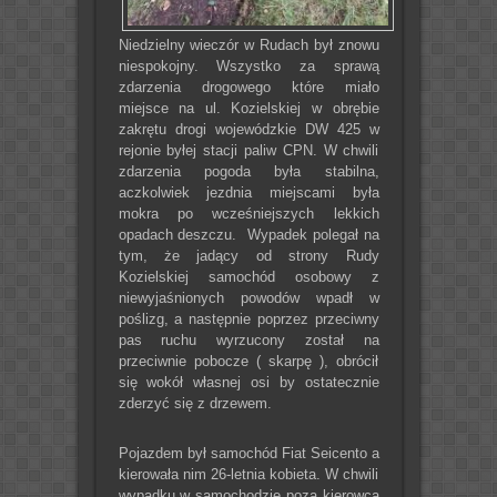
Niedzielny wieczór w Rudach był znowu
niespokojny. Wszystko za sprawą
zdarzenia drogowego które miało
miejsce na ul. Kozielskiej w obrębie
zakrętu drogi wojewódzkie DW 425 w
rejonie byłej stacji paliw CPN. W chwili
zdarzenia pogoda była stabilna,
aczkolwiek jezdnia miejscami była
mokra po wcześniejszych lekkich
opadach deszczu. Wypadek polegał na
tym, że jadący od strony Rudy
Kozielskiej samochód osobowy z
niewyjaśnionych powodów wpadł w
poślizg, a następnie poprzez przeciwny
pas ruchu wyrzucony został na
przeciwnie pobocze ( skarpę ), obrócił
się wokół własnej osi by ostatecznie
zderzyć się z drzewem.
Pojazdem był samochód Fiat Seicento a
kierowała nim 26-letnia kobieta. W chwili
wypadku w samochodzie poza kierowcą