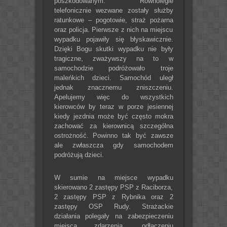
poszkodowanym. Równolegle
telefonicznie wezwane zostały służby
ratunkowe – pogotowie, straż pożarna
oraz policja. Pierwsze z nich na miejscu
wypadku pojawiły się błyskawicznie.
Dzięki Bogu skutki wypadku nie były
tragiczne, zważywszy na to w
samochodzie podróżowało troje
maleńkich dzieci. Samochód uległ
jednak znacznemu zniszczeniu.
Apelujemy więc do wszystkich
kierowców by teraz w porze jesiennej
kiedy jezdnia może być często mokra
zachować za kierownicą szczególna
ostrożność. Powinno tak być zawsze
ale zwłaszcza gdy samochodem
podróżują dzieci.
W sumie na miejsce wypadku
skierowano 2 zastępy PSP z Raciborza,
2 zastępy PSP z Rybnika oraz 2
zastępy OSP Rudy. Strażackie
działania polegały na zabezpieczeniu
miejsca zdarzenia, odłączeniu