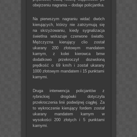
obejrzeniu nagrania – dodaje policjantka.
Na pierwszym nagraniu widać dwóch
kierujących, którzy nie zatrzymują się
na skrzyżowaniu, kiedy sygnalizacja
świetlna wskazuje czerwone światło.
Mężczyzna kierujący clio został
ukarany 200 złotowym mandatem
karnym, z kolei kierowca bmw
dodatkowo przekroczył dozwoloną
prędkość o 69 km/h i został ukarany
1000 złotowym mandatem i 15 punktami
karnymi.
Druga interwencja policjantów z
rybnickiej drogówki dotyczyła
przekroczenia linii podwójnej ciągłej. Za
to wykroczenie kierujący fordem został
ukarany mandatem karnym w
wysokości 200 złotych i 5 punktami
karnymi.