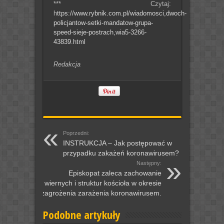
*** Czytaj:
h
ttps://www.rybnik.com.pl/wiadomosci,dwoch-
policjantow-setki-mandatow-grupa-
speed-sieje-postrach,wia5-3266-
43839.html
Redakcja
Poprzedni:
INSTRUKCJA – Jak postępować w
przypadku zakażeń koronawirusem?
Następny:
Episkopat zaleca zachowanie
wiernych i struktur kościoła w okresie
zagrożenia zarażenia koronawirusem.
Podobne artykuły