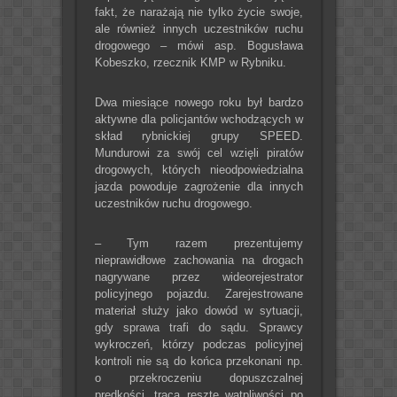
fakt, że narażają nie tylko życie swoje,
ale również innych uczestników ruchu
drogowego – mówi asp. Bogusława
Kobeszko, rzecznik KMP w Rybniku.
Dwa miesiące nowego roku był bardzo
aktywne dla policjantów wchodzących w
skład rybnickiej grupy SPEED.
Mundurowi za swój cel wzięli piratów
drogowych, których nieodpowiedzialna
jazda powoduje zagrożenie dla innych
uczestników ruchu drogowego.
– Tym razem prezentujemy
nieprawidłowe zachowania na drogach
nagrywane przez wideorejestrator
policyjnego pojazdu. Zarejestrowane
materiał służy jako dowód w sytuacji,
gdy sprawa trafi do sądu. Sprawcy
wykroczeń, którzy podczas policyjnej
kontroli nie są do końca przekonani np.
o przekroczeniu dopuszczalnej
prędkości, tracą resztę wątpliwości po