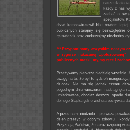
nasze działania
każdy z nas wy
zadbać o swoje
specjalistów. K
drzwi koronawirusowi! Nikt bowiem lepie
publicznych starajmy się bezwzględnie 
rękawiczek oraz zachowajmy niezbędny dy
*** Przypominamy wszystkim naszym czy
w rygorze nakazanej ,,poluzowanej”
publicznych maski, myjmy ręce i zacho
Przeżywamy pierwszą niedzielę września. A
uwagę na to, że był to tydzień inauguracj
dzionek. Nie ma się jednak czemu dziw
pogodnym dniu wieczorem nadciągnęła nad
umiarkowana, chociaż deszczu spadło duż
dolnego Śląska gdzie wichura pozrywała dac
A przed nami niedziela – pierwsza powakac
dzień przeżyć w dobrym zdrowiu i kondyc
Przyznają Państwo, że coraz częściej wiec