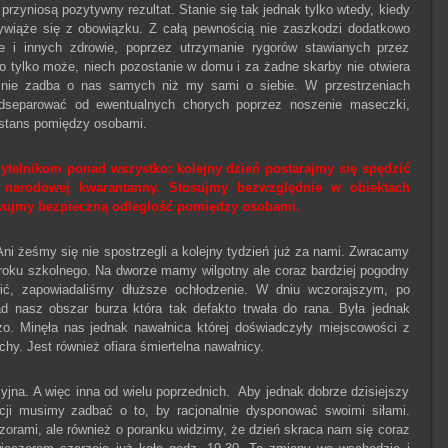
 przyniosą pozytywny rezultat. Stanie się tak jednak tylko wtedy, kiedy
wiąże się z obowiązku. Z całą pewnością nie zaszkodzi dodatkowo
 i innych zdrowie, poprzez utrzymanie rygorów stawianych przez
to tylko może, niech pozostanie w domu i za żadne skarby nie otwiera
j nie zadba o nas samych niż my sami o siebie. W przestrzeniach
odseparować od ewentualnych chorych poprzez noszenie maseczki,
stans pomiędzy osobami.
telnikom ponad wszystko: kolejny dzień postarajmy się spędzić
 narodowej kwarantanny. Stosujmy bezwzględnie w obiektach
wujmy bezpieczną odległość pomiędzy osobami.
ni żeśmy się nie spostrzegli a kolejny tydzień już za nami. Zwracamy
ą roku szkolnego. Na dworze mamy wilgotny ale coraz bardziej pogodny
ić, zapowiadaliśmy dłuższe ochłodzenie. W dniu wczorajszym, po
 nasz obszar burza która tak defakto trwała do rana. Była jednak
o. Minęła nas jednak nawałnica której doświadczyły miejscowości z
hy. Jest również ofiara śmiertelna nawałnicy.
yjna. A więc inna od wielu poprzednich. Aby jednak dobrze dzisiejszy
ji musimy zadbać o to, by racjonalnie dysponować swoimi siłami.
zorami, ale również o poranku widzimy, że dzień skraca nam się coraz