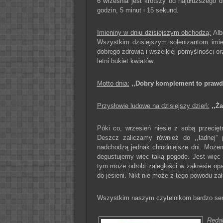
6 września jest krótszy od najdłuższego d
godzin, 5 minut i 15 sekund.
Imieniny w dniu dzisiejszym obchodzą:
Alb
Wszystkim dzisiejszym solenizantom imi
dobrego zdrowia i wszelkiej pomyślności o
letni bukiet kwiatów.
Motto dnia:
,,Dobry komplement to prawda
Przysłowie ludowe na dzisiejszy dzień:
,,Ża
Póki co, wrzesień niesie z sobą przecię
Deszcz zaliczamy również do ,,ładnej”
nadchodzą jednak chłodniejsze dni. Możem
degustujemy więc taką pogodę. Jest więc
tym może odrobi zaległości w zakresie o
do jesieni. Nikt nie może z tego powodu za
Wszystkim naszym czytelnikom bardzo serde
Reda