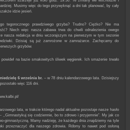
wieczorem szarzeje już koło godz. 19.30. Te zmiany we wschodzie i
ardziej. Musimy więc do tego przywyknąć a dni tak planować, by cały
zakże idzie jesień.
ego tegorocznego prawdziwego grzyba? Trudno? Ciężko? Nie ma
eźć? Niech więc nasza zabawa trwa do chwili odnalezienia owego
 że nasza redakcja w dniu wczorajszym na pierwszym w tym sezonie
awdziwki. Dzisiaj są już zamrożone w zamrażarce. Zachęcamy do
pierwszych grzybów.
 powideł na bazie smakowitych śliwek węgierek. Ich smażenie trwało
niedzielę 6 września br.
– w 78 dniu kalendarzowego lata. Dzisiejszy
pozostało więc 116 dni.
ww.kalbi.pl/
zowego lata, w trakcie którego nadal aktualne pozostaje nasze hasło
 ,,Gimnastykuj się codziennie, bo to zdrowo i przyjemnie”. My jak co
owo-gimnastyczną. Mamy nadzieję, że każdego dnia znajdziemy na tyle
nki przeznaczyć dla naszego zdrowia. Róbmy to nawet pod osłoną