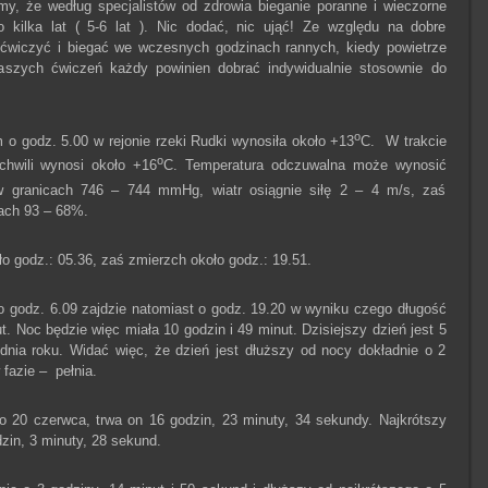
jmy, że według specjalistów od zdrowia bieganie poranne i wieczorne
kilka lat ( 5-6 lat ). Nic dodać, nic ująć! Ze względu na dobre
 ćwiczyć i biegać we wczesnych godzinach rannych, kiedy powietrze
naszych ćwiczeń każdy powinien dobrać indywidualnie stosownie do
o
o godz. 5.00 w rejonie rzeki Rudki wynosiła około +13
C. W trakcie
o
chwili wynosi około +16
C. Temperatura odczuwalna może wynosić
w granicach 746 – 744 mmHg, wiatr osiągnie siłę 2 – 4 m/s, zaś
cach 93 – 68%.
 godz.: 05.36, zaś zmierzch około godz.: 19.51.
o godz. 6.09 zajdzie natomiast o godz. 19.20 w wyniku czego długość
t. Noc będzie więc miała 10 godzin i 49 minut. Dzisiejszy dzień jest 5
 dnia roku. Widać więc, że dzień jest dłuższy od nocy dokładnie o 2
 fazie – pełnia.
 20 czerwca, trwa on 16 godzin, 23 minuty, 34 sekundy. Najkrótszy
dzin, 3 minuty, 28 sekund.