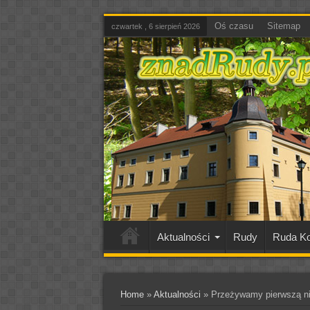
Oś czasu
Sitemap
czwartek , 6 sierpień 2026
Aktualności
Rudy
Ruda Ko
Home
»
Aktualności
»
Przeżywamy pierwszą nie