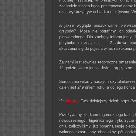
mocniej i szybciej. W bieżących dniach 
zachodzie słońca będą postępować coraz b
czas wykorzystywać bardzo efektywnie. Ws
A jakże wygląda poszukiwanie pierwsz
grzybów? Może nie potrafimy ich odnal
pierworodnego. Dla zachęty informujemy,
grzybobraniu znalazła ….. 2 zdrowe pr
skuszenia się do pójścia w las i szukania 
Za nami jest również tegoroczne smażenie
12 godzin, warto jednak było – są pyszne.
Serdecznie witamy naszych czytelników w
dzień jest 249 dniem roku, a do jego końca 
***
Oto ja
– Twój dzisiejszy dzień: https://w
Przeżywamy 78 dzień tegorocznego kalendar
nowoczesnego i higienicznego trybu życia –
dnia, zaliczyliśmy już poranną sesję bieg
wolnego czasu, aby chociażby pół godzi