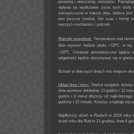
porannej i wieczornej ciemności. Pamięta
wpływa na wydłużenie życia tych osób o 
samopoczucie w trakcie dnia, dobrze jest
jest jeszcze rześkie. Ale czas i formę 
naszych możliwości i potrzeb.
Warunki pogodowe:
Temperatura nad ranem 
o
dnia wynosić będzie około +19
C, w tej 
o
+20
C. Ciśnienie atmosferyczne będzie 
wilgotność będzie utrzymywać się w grani
Brzask w obecnych dniach ma miejsce około
Układ dnia i nocy:
Słońce wzejdzie dzisiaj 
dnia wyniesie dokładnie 13 godzin i 11 minu
godzin i 6 minut dłuższy od najkrótszego
godziny i 22 minuty. Księżyc znajduje się w
Najdłuższy dzień w Rudach w 2018 roku to
dzień roku dla Rud to 21 grudnia, trwa 8 go