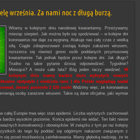
lę września. Za nami noc z długą burzą.
Witamy w kolejnym dniu narodowej kwarantanny. Przeżywamy
miesiąc sierpień. Jak można było się spodziewać – w kolejne dni
koronawirus nie daje za wygraną. Atakuje nas cały czas z wielką
siłą. Ciągle zdiagnozowani zostają kolejni zakażeni wirusem,
rozszerza się również grono osób poddanych przymusowej
kwarantannie. Tak jednak będzie przez kolejne dni. Jak długo?
Trudno na takie pytanie dzisiaj odpowiedzieć. Tygodnie?
Miesiące? A może całe lata? Bóg jeden raczy wiedzieć.
W
kolejnym dniu mamy bardzo dużo wykrytych nowych
tualne statystyki ( niedziela rano ) dla Polski wyglądają nadal
orowań, śmierć poniosło 2 120 osób!
Widzimy więc, że koronawirus
umierają osoby zarażone wirusem. Takie są dane oficjalne, jaki wymiar
 w całej Europie trwa więc stan epidemii. Liczba wykrytych zachorowań
a bardzo wysokim poziomie. Końca epidemii nie widać. Ten fakt niesie
oważnych konsekwencji i obowiązków. W związku z tym po raz kolejny
ystkich do tego by poddać się odgórnym nakazom związanym z
m się przed możliwością zainfekowania. Mamy głęboką nadzieję, że te