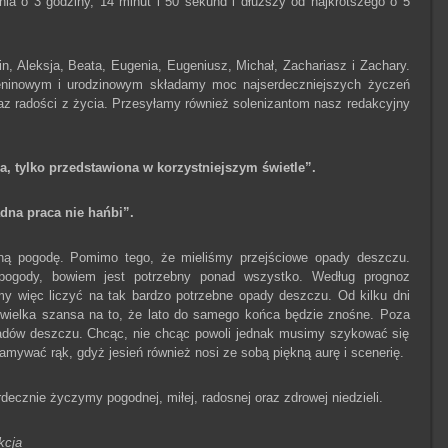
nia o 3 godziny, 14 minut i 50 sekund i dłuższy od najkrótszego o 5
in, Aleksja, Beata, Eugenia, Eugeniusz, Michał, Zachariasz i Zachary.
eninowym i urodzinowym składamy moc najserdeczniejszych życzeń
raz radości z życia. Przesyłamy również solenizantom nasz redakcyjny
, tylko przedstawiona w korzystniejszym świetle”.
dna praca nie hańbi”.
tną pogodę. Pomimo tego, że mieliśmy przejściowe opady deszczu.
 pogody, bowiem jest potrzebny ponad wszystko. Według prognoz
y więc liczyć na tak bardzo potrzebne opady deszczu. Od kilku dni
 wielka szansa na to, że lato do samego końca będzie znośne. Poza
padów deszczu. Chcąc, nie chcąc powoli jednak musimy szykować się
łamywać rąk, gdyż jesień również nosi ze sobą piękną aurę i scenerię.
cznie życzymy pogodnej, miłej, radosnej oraz zdrowej niedzieli.
kcja