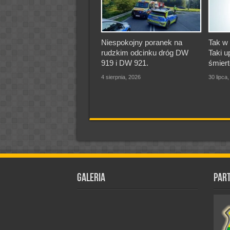
Niespokojny poranek na
Tak w 
rudzkim odcinku dróg DW
Taki u
919 i DW 921.
śmiert
4 sierpnia, 2026
30 lipca
Galeria
Par