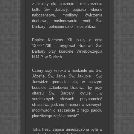
z okolicy dla czczenie i rozszerzenia
kultu Św. Barbary, poprzez własne
nabożeństwa, modlitwy, ćwiczenia
duchowe, naśladowanie cnót Św.
Barbary i pełnienie dzieł miłosierdzia.
Papież Klemens XII bullą z dnia
13.09.1739 r. erygował Bractwo Św.
Barbary przy kościele Wniebowzięcia
N.M.P. w Rudach.
Cztery razy w roku w niedziele po: Św.
Józefie, Św. Janie, Św. Jakubie i Św.
Jadwidze gromadzili się w naszym
kościele członkowie Bractwa, by przy
ołtarzu Św. Barbary, cytuję: ,,w
serdecznych słowach przypomnieć
straszliwą godzinę śmierci i w rzewnych
modlitwach o szczęście z tego padołu
płaczliwego zejście prosić?.
Taka treść zapisu umieszczona była w