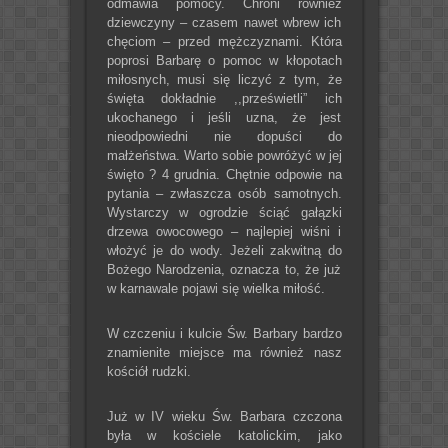
odmawia pomocy. Chroni również
dziewczyny – czasem nawet wbrew ich
chęciom – przed mężczyznami. Która
poprosi Barbarę o pomoc w kłopotach
miłosnych, musi się liczyć z tym, że
święta dokładnie ,,prześwietli” ich
ukochanego i jeśli uzna, że jest
nieodpowiedni nie dopuści do
małżeństwa. Warto sobie powróżyć w jej
święto ? 4 grudnia. Chętnie odpowie na
pytania – zwłaszcza osób samotnych.
Wystarczy w ogrodzie ściąć gałązki
drzewa owocowego – najlepiej wiśni i
włożyć je do wody. Jeżeli zakwitną do
Bożego Narodzenia, oznacza to, że już
w karnawale pojawi się wielka miłość.
W czczeniu i kulcie Św. Barbary bardzo
znamienite miejsce ma również nasz
kościół rudzki.
Już w IV wieku Św. Barbara czczona
była w kościele katolickim, jako