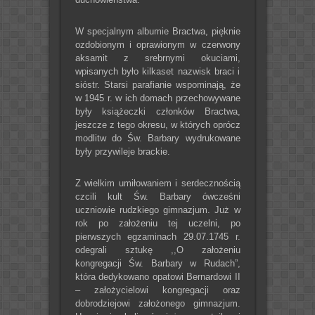
W specjalnym albumie Bractwa, pięknie
ozdobionym i oprawionym w czerwony
aksamit z srebrnymi okuciami,
wpisanych było kilkaset nazwisk braci i
sióstr. Starsi parafianie wspominają, że
w 1945 r. w ich domach przechowywane
były książeczki członków Bractwa,
jeszcze z tego okresu, w których oprócz
modlitw do Św. Barbary wydrukowane
były przywileje brackie.
Z wielkim umiłowaniem i serdecznością
czcili kult Św. Barbary ówcześni
uczniowie rudzkiego gimnazjum. Już w
rok po założeniu tej uczelni, po
pierwszych egzaminach 29.07.1745 r.
odegrali sztukę ,,O założeniu
kongregacji Św. Barbary w Rudach”,
która dedykowano opatowi Bernardowi II
– założycielowi kongregacji oraz
dobrodziejowi założonego gimnazjum.