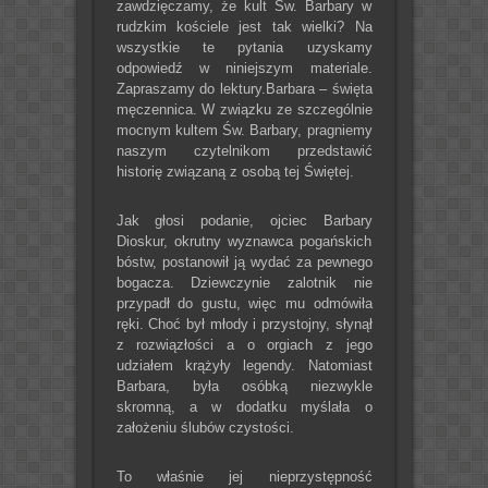
zawdzięczamy, że kult Św. Barbary w
rudzkim kościele jest tak wielki? Na
wszystkie te pytania uzyskamy
odpowiedź w niniejszym materiale.
Zapraszamy do lektury.
Barbara – święta
męczennica. W związku ze szczególnie
mocnym kultem Św. Barbary, pragniemy
naszym czytelnikom przedstawić
historię związaną z osobą tej Świętej.
Jak głosi podanie, ojciec Barbary
Dioskur, okrutny wyznawca pogańskich
bóstw, postanowił ją wydać za pewnego
bogacza. Dziewczynie zalotnik nie
przypadł do gustu, więc mu odmówiła
ręki. Choć był młody i przystojny, słynął
z rozwiązłości a o orgiach z jego
udziałem krążyły legendy. Natomiast
Barbara, była osóbką niezwykle
skromną, a w dodatku myślała o
założeniu ślubów czystości.
To właśnie jej nieprzystępność