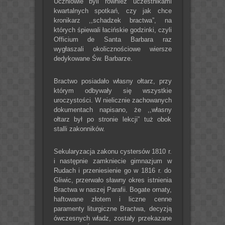
Uczniowie byli również uczestnikami
kwartalnych spotkań, czy jak chce
kronikarz ,,schadzek bractwa”, na
których śpiewali łacińskie godzinki, czyli
Officium de Santa Barbara raz
wygłaszali okolicznościowe wiersze
dedykowane Św. Barbarze.
Bractwo posiadało własny ołtarz, przy
którym odbywały się wszystkie
uroczystości. W nielicznie zachowanych
dokumentach napisano, że ,,własny
ołtarz był po stronie lekcji” tuż obok
stalli zakonników.
Sekularyzacja zakonu cystersów 1810 r.
i następnie zamkniecie gimnazjum w
Rudach i przeniesienie go w 1816 r. do
Gliwic, przerwało sławny okres istnienia
Bractwa w naszej Parafii. Bogate ornaty,
haftowane złotem i liczne cenne
paramenty liturgiczne Bractwa, decyzją
ówczesnych władz, zostały przekazane