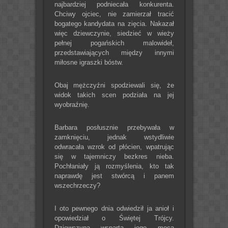
najbardziej podniecała konkurenta.
Chciwy ojciec, nie zamierzał tracić
bogatego kandydata na zięcia. Nakazał
więc dziewczynie, siedzieć w wieży
pełnej pogańskich malowideł,
przedstawiających między innymi
miłosne igraszki bóstw.
Obaj mężczyźni spodziewali się, że
widok takich scen podziała na jej
wyobraźnię.
Barbara posłusznie przebywała w
zamknięciu, jednak wstydliwie
odwracała wzrok od płócien, wpatrując
się w tajemniczy bezkres nieba.
Pochłaniały ją rozmyślenia, kto tak
naprawdę jest stwórcą i panem
wszechrzeczy?
I oto pewnego dnia odwiedził ja anioł i
opowiedział o Świętej Trójcy.
Dziewczyna wsparta jego mocą