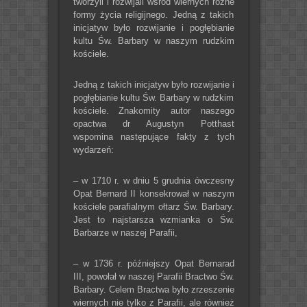
tworzyli i rozwijali wśród wiernych różne
formy życia religijnego. Jedną z takich
inicjatyw było rozwijanie i pogłębianie
kultu Św. Barbary w naszym rudzkim
kościele.
Jedną z takich inicjatyw było rozwijanie i
pogłębianie kultu Św. Barbary w rudzkim
kościele. Znakomity autor naszego
opactwa dr Augustyn Potthast
wspomina następujące fakty z tych
wydarzeń:
– w 1710 r. w dniu 5 grudnia ówczesny
Opat Bernard II konsekrował w naszym
kościele parafialnym ołtarz Św. Barbary.
Jest to najstarsza wzmianka o Św.
Barbarze w naszej Parafii,
– w 1736 r. późniejszy Opat Bernarad
III, powołał w naszej Parafii Bractwo Św.
Barbary. Celem Bractwa było zrzeszenie
wiernych nie tylko z Parafii, ale również