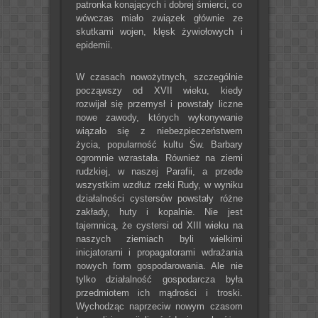
patronka konających i dobrej śmierci, co
wówczas miało związek głównie ze
skutkami wojen, klęsk żywiołowych i
epidemii.
W czasach nowożytnych, szczególnie
począwszy od XVII wieku, kiedy
rozwijał się przemysł i powstały liczne
nowe zawody, których wykonywanie
wiązało się z niebezpieczeństwem
życia, popularność kultu Św. Barbary
ogromnie wzrastała. Również na ziemi
rudzkiej, w naszej Parafii, a przede
wszystkim wzdłuż rzeki Rudy, w wyniku
działalności cystersów powstały różne
zakłady, huty i kopalnie. Nie jest
tajemnicą, że cystersi od XIII wieku na
naszych ziemiach byli wielkimi
inicjatorami i propagatorami wdrażania
nowych form gospodarowania. Ale nie
tylko działalność gospodarcza była
przedmiotem ich mądrości i troski.
Wychodząc naprzeciw nowym czasom