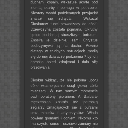
duchami kopalń, wskazuje ukryte pod
ziemią skarby i pomaga w potrzebie.
Niestety wśród podziemnych przyjaciół
znalazł się zdrajca. Wskazał
Dioskurowi tunel prowadzący do córki.
Dziewczyna została pojmana. Okrutny
ojciec poddał ją straszliwym torturom.
Znosiła je dzielnie, sam Chrystus
podtrzymywał ją na duchu. Pewnie
dlatego w trudnych sytuacjach modlą
się do niej działacze podziemia ? by ich
chroniła przed zdrajcami i dała siłę
przetrwania.
Dioskur widząc, że nie pokona uporu
córki własnoręcznie ściął głowę córki
mieczem. W tym samym momencie
padł porażony piorunem. A Barbara-
męczennica została też patronką
żeglarzy zmagających się z burzami
oraz minerów i artylerzystów. Włada
bowiem gromami i ogniem. Nikomu kto
ma czyste serce i uczciwe zamiary nie