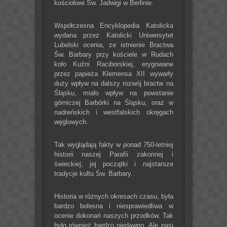
kościołowi Św. Jadwigi w Berlinie.
Współczesna Encyklopedia Katolicka
wydana przez Katolicki Uniwersytet
Lubelski ocenia, ze istnienie Bractwa
Św. Barbary przy kościele w Rudach
koło Kuźni Raciborskiej, erygowane
przez papieża Klemensa XII wywarły
duży wpływ na dalszy rozwój bractw na
Śląsku, miało wpływ na powstanie
górniczej Barbórki na Śląsku, oraz w
nadreńskich i westfalskich okręgach
węglowych.
Tak wyglądają fakty w ponad 750-letniej
historii naszej Parafii zakonnej i
świeckiej, jej początki i najstarsze
tradycje kultu Św. Barbary.
Historia w różnych okresach czasu, była
bardzo bolesna i niesprawiedliwa w
ocenie dokonań naszych przodków. Tak
było również bardzo niedawno. Ale nasi