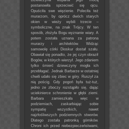
postanowiła sprzeciwić się ojcu.
Opuściła swe więzienie. Poleciła też
murarzom, by oprócz dwóch starych
okien w wieży wybili trzecie –
symboliczne, na znak Trójcy. W ten
sposób, złożyła Bogu wyznanie wiary. A
potem została uznana za patrona
murarzy i architektów. Widząc
samowolę córki Dioskur dostał szału.
Obawiał się ponadto, że jej czyn obraził
Bogów, w których wierzył. Jego zdaniem
tylko śmierć dziewczyny mogła ich
przebłagać. Jednak Barbarze w ostatniej
chwili udało się zbiec w góry. Ruszył za
nią pościg. Gdy pogoń była tuż-tuż,
jedno ze zboczy rozstąpiło się, dając
uciekinierce schronienie w głębi ziemi.
Barbara zamieszkała więc w
podziemiach, zaskarbiając sobie
sympatię wszystkich, nawet
najzłośliwszych podziemnych stworów.
Dlatego została patronką górników.
Chroni ich przed niebezpieczeństwami,