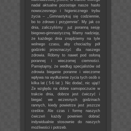
nadal aktualne pozostaje nasze hasło
nowoczesnego i higienicznego trybu
życia – ,,Gimnastykuj się codziennie,
bo to zdrowo i przyjemnie”. My jak co
dnia, zaliczyliśmy już poranną sesję
biegowo-gimnastyczną. Mamy nadzieję,
że każdego dnia znajdziemy na tyle
wolnego czasu, aby chociażby pół
godzinki przeznaczyć dla naszego
zdrowia. Róbmy to nawet pod osłoną
porannej i wieczornej ciemności.
Pamiętajmy, że według specjalistów od
zdrowia bieganie poranne i wieczorne
wpływa na wydłużenie życia tych osób o
kilka lat ( 5-6 lat ). Nic dodać, nic ująć!
Ze względu na dobre samopoczucie w
trakcie dnia, dobrze jest ćwiczyć i
biegać we wczesnych godzinach
rannych, kiedy powietrze jest jeszcze
rześkie. Ale czas i formę naszych
ćwiczeń każdy powinien dobrać
indywidualnie stosownie do naszych
możliwości i potrzeb.