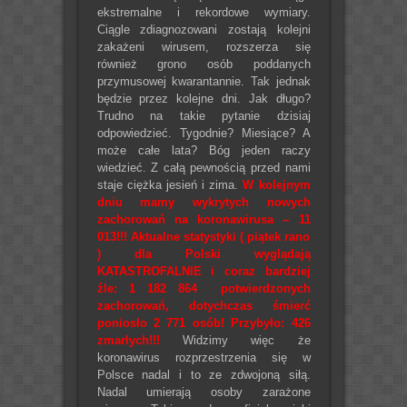
ekstremalne i rekordowe wymiary.
Ciągle zdiagnozowani zostają kolejni
zakażeni wirusem, rozszerza się
również grono osób poddanych
przymusowej kwarantannie. Tak jednak
będzie przez kolejne dni. Jak długo?
Trudno na takie pytanie dzisiaj
odpowiedzieć. Tygodnie? Miesiące? A
może całe lata? Bóg jeden raczy
wiedzieć. Z całą pewnością przed nami
staje ciężka jesień i zima.
W kolejnym
dniu mamy wykrytych nowych
zachorowań na koronawirusa – 11
013!!! Aktualne statystyki ( piątek rano
) dla Polski wyglądają
KATASTROFALNIE i coraz bardziej
źle: 1 182 864 potwierdzonych
zachorowań, dotychczas śmierć
poniosło 2 771 osób! Przybyło: 426
zmarłych!!!
Widzimy więc że
koronawirus rozprzestrzenia się w
Polsce nadal i to ze zdwojoną siłą.
Nadal umierają osoby zarażone