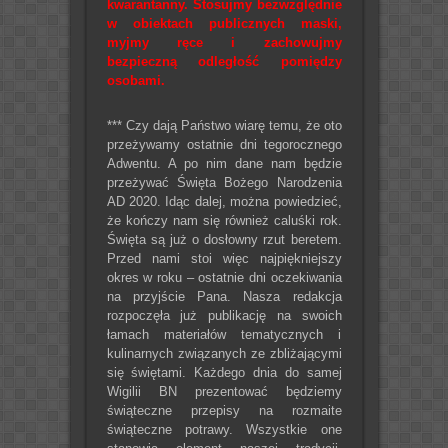
kwarantanny. Stosujmy bezwzględnie
w obiektach publicznych maski,
myjmy ręce i zachowujmy
bezpieczną odległość pomiędzy
osobami.
*** Czy dają Państwo wiarę temu, że oto
przeżywamy ostatnie dni tegorocznego
Adwentu. A po nim dane nam będzie
przeżywać Święta Bożego Narodzenia
AD 2020. Idąc dalej, można powiedzieć,
że kończy nam się również caluśki rok.
Święta są już o dosłowny rzut beretem.
Przed nami stoi więc najpiękniejszy
okres w roku – ostatnie dni oczekiwania
na przyjście Pana. Nasza redakcja
rozpoczęła już publikację na swoich
łamach materiałów tematycznych i
kulinarnych związanych ze zbliżającymi
się świętami. Każdego dnia do samej
Wigilii BN prezentować będziemy
świąteczne przepisy na rozmaite
świąteczne potrawy. Wszystkie one