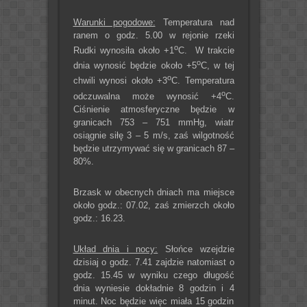
Warunki pogodowe:
Temperatura nad
ranem o godz. 5.00 w rejonie rzeki
o
Rudki wynosiła około +1
C. W trakcie
o
dnia wynosić będzie około +5
C, w tej
o
chwili wynosi około +3
C. Temperatura
o
odczuwalna może wynosić +4
C.
Ciśnienie atmosferyczne będzie w
granicach 753 – 751 mmHg, wiatr
osiągnie siłę 3 – 5 m/s, zaś wilgotność
będzie utrzymywać się w granicach 87 –
80%.
Brzask w obecnych dniach ma miejsce
około godz.: 07.02, zaś zmierzch około
godz.: 16.23.
Układ dnia i nocy:
Słońce wzejdzie
dzisiaj o godz. 7.41 zajdzie natomiast o
godz. 15.45 w wyniku czego długość
dnia wyniesie dokładnie 8 godzin i 4
minut. Noc będzie więc miała 15 godzin