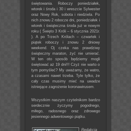
świętowania. Roboczy poniedziałek,
wtorek i środa i 30 i wreszcie Sylwester
oraz Nowy Rok, sobota i niedziela. Po
nich znowu 2 robocze dni, poniedziałek i
wtorek i świąteczna środa już w nowym
roku ( Święto 3 Króli – 6 stycznia 2021r.
). A po Trzech Królach – czwartek i
piątek roboczy i znowu 2 dniowy
weekend. Oj czeka nas prawdziwy
świąteczny maraton, żyć nie umierać.
W ten oto sposób będziemy mogli
świętować aż 19 dni!!! Czyż nie warto o
tym pomyśleć? My uważamy, że watro,
a czasami nawet trzeba. Tyle tylko, że
cały czas musimy mieć na uwadze
istniejące zagrożenie koronawirusem.
Wszystkim naszym czytelnikom bardzo
serdecznie życzymy pogodnego,
miłego, radosnego oraz zdrowego
jesiennego adwentowego piątku.
Redakcja