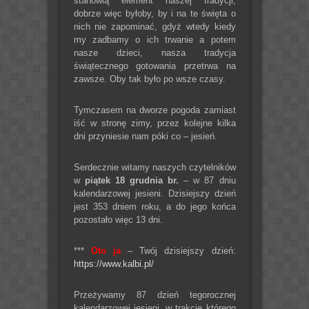
stanowią element naszej tradycji,
dobrze więc byłoby, by i na te święta o
nich nie zapominać, gdyż wtedy kiedy
my zadbamy o ich trwanie a potem
nasze dzieci, nasza tradycja
świątecznego gotowania przetrwa na
zawsze. Oby tak było po wsze czasy.
Tymczasem na dworze pogoda zamiast
iść w stronę zimy, przez kolejne kilka
dni przyniesie nam póki co – jesień.
Serdecznie witamy naszych czytelników
w
piątek 18 grudnia br.
– w 87 dniu
kalendarzowej jesieni. Dzisiejszy dzień
jest 353 dniem roku, a do jego końca
pozostało więc 13 dni.
***
Oto ja
– Twój dzisiejszy dzień:
https://www.kalbi.pl/
Przeżywamy 87 dzień tegorocznej
kalendarzowej jesieni, w trakcie którego