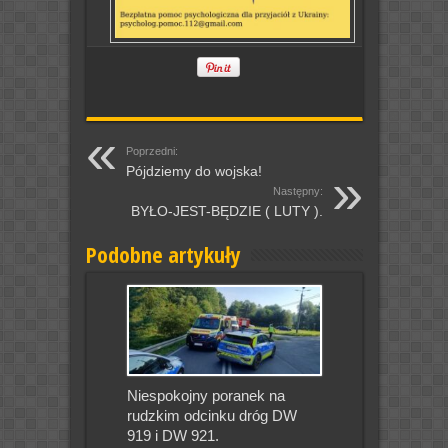
Poprzedni:
Pójdziemy do wojska!
Następny:
BYŁO-JEST-BĘDZIE ( LUTY ).
Podobne artykuły
Niespokojny poranek na
rudzkim odcinku dróg DW
919 i DW 921.