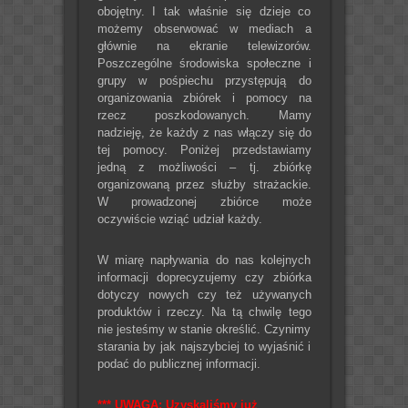
obojętny. I tak właśnie się dzieje co
możemy obserwować w mediach a
głównie na ekranie telewizorów.
Poszczególne środowiska społeczne i
grupy w pośpiechu przystępują do
organizowania zbiórek i pomocy na
rzecz poszkodowanych. Mamy
nadzieję, że każdy z nas włączy się do
tej pomocy. Poniżej przedstawiamy
jedną z możliwości – tj. zbiórkę
organizowaną przez służby strażackie.
W prowadzonej zbiórce może
oczywiście wziąć udział każdy.
W miarę napływania do nas kolejnych
informacji doprecyzujemy czy zbiórka
dotyczy nowych czy też używanych
produktów i rzeczy. Na tą chwilę tego
nie jesteśmy w stanie określić. Czynimy
starania by jak najszybciej to wyjaśnić i
podać do publicznej informacji.
*** UWAGA: Uzyskaliśmy już