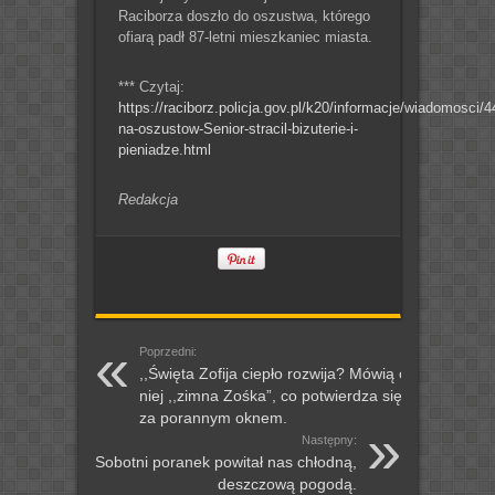
Raciborza doszło do oszustwa, którego
ofiarą padł 87-letni mieszkaniec miasta.
*** Czytaj:
https://raciborz.policja.gov.pl/k20/informacje/wiadomosci
na-oszustow-Senior-stracil-bizuterie-i-
pieniadze.html
Redakcja
Poprzedni:
,,Święta Zofija ciepło rozwija? Mówią o
niej ,,zimna Zośka”, co potwierdza się
za porannym oknem.
Następny:
Sobotni poranek powitał nas chłodną,
deszczową pogodą.