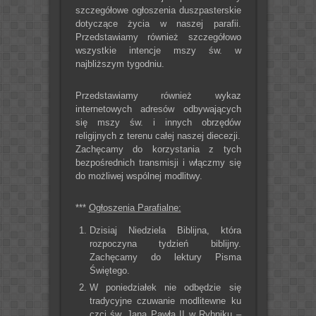
szczegółowe ogłoszenia duszpasterskie
dotyczące życia w naszej parafii.
Przedstawiamy również szczegółowo
wszystkie intencje mszy św. w
najbliższym tygodniu.
Przedstawiamy również wykaz
internetowych adresów odbywających
się mszy św. i innych obrzędów
religijnych z terenu całej naszej diecezji.
Zachęcamy do korzystania z tych
bezpośrednich transmisji i włączmy się
do możliwej wspólnej modlitwy.
***
Ogłoszenia Parafialne:
Dzisiaj Niedziela Biblijna, która
rozpoczyna tydzień biblijny.
Zachęcamy do lektury Pisma
Świętego.
W poniedziałek nie odbędzie się
tradycyjne czuwanie modlitewne ku
czci św. Jana Pawła II w Rybniku –