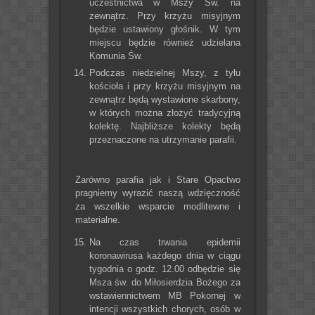
uczestnictwa w Mszy Św. na
zewnątrz. Przy krzyżu misyjnym
będzie ustawiony głośnik. W tym
miejscu będzie również udzielana
Komunia Św.
Podczas niedzielnej Mszy, z tyłu
kościoła i przy krzyżu misyjnym na
zewnątrz będą wystawione skarbony,
w których można złożyć tradycyjną
kolektę. Najbliższe kolekty będą
przeznaczone na utrzymanie parafii.
Zarówno parafia jak i Stare Opactwo
pragniemy wyrazić naszą wdzięczność
za wszelkie wsparcie modlitewne i
materialne.
Na czas trwania epidemii
koronawirusa każdego dnia w ciągu
tygodnia o godz. 12.00 odbędzie się
Msza św. do Miłosierdzia Bożego za
wstawiennictwem MB Pokornej w
intencji wszystkich chorych, osób w