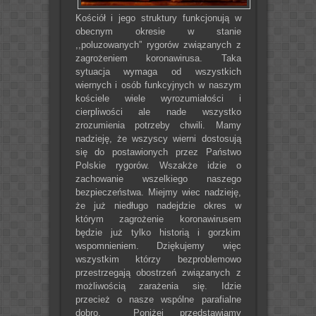
Kościół i jego struktury funkcjonują w
obecnym okresie w stanie
,,poluzowanych” rygorów związanych z
zagrożeniem koronawirusa. Taka
sytuacja wymaga od wszystkich
wiernych i osób funkcyjnych w naszym
kościele wiele wyrozumiałości i
cierpliwości ale nade wszystko
zrozumienia potrzeby chwili. Mamy
nadzieję, że wszyscy wierni dostosują
się do postawionych przez Państwo
Polskie rygorów. Wszakże idzie o
zachowanie wszelkiego naszego
bezpieczeństwa. Miejmy wiec nadzieję,
że już niedługo nadejdzie okres w
którym zagrożenie koronawirusem
będzie już tylko historią i gorzkim
wspomnieniem. Dziękujemy więc
wszystkim którzy bezproblemowo
przestrzegają obostrzeń związanych z
możliwością zarażenia się. Idzie
przecież o nasze wspólne parafialne
dobro. Poniżej przedstawiamy