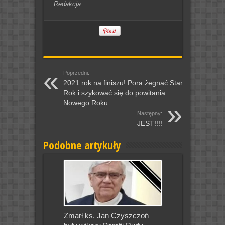
Redakcja
Poprzedni:
2021 rok na finiszu! Pora żegnać Stary
Rok i szykować się do powitania
Nowego Roku.
Następny:
JEST!!!!
Podobne artykuły
Zmarł ks. Jan Czyszczoń –