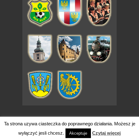
code by - Simple Creative
Ta strona uzywa ciasteczka do poprawnego działania. Możesz je
wyłączyć jesli chcesz.
Czytaj więcej
Akceptuje
Copyright 2026 znadRudy.pl. Wszytkie prawa zastrzeżone.