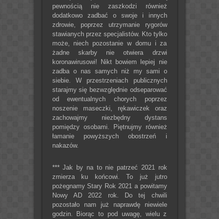
pewnością nie zaszkodzi również
dodatkowo zadbać o swoje i innych
zdrowie, poprzez utrzymanie rygorów
stawianych przez specjalistów. Kto tylko
może, niech pozostanie w domu i za
żadne skarby nie otwiera drzwi
koronawirusowi! Nikt bowiem lepiej nie
zadba o nas samych niż my sami o
siebie. W przestrzeniach publicznych
starajmy się bezwzględnie odseparować
od ewentualnych chorych poprzez
noszenie maseczki, rękawiczek oraz
zachowajmy niezbędny dystans
pomiędzy osobami. Piętnujmy również
łamanie powyższych obostrzeń i
nakazów.
*** Jak by na to nie patrzeć 2021 rok
zmierza ku końcowi. To już jutro
pożegnamy Stary Rok 2021 a powitamy
Nowy AD 2022 rok. Do tej chwili
pozostało nam już naprawdę niewiele
godzin. Biorąc to pod uwagę, wielu z