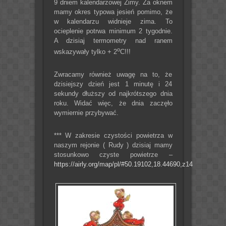
9 dniem kalendarzowej Zimy. Za oknem
mamy okres typowa jesień pomimo, że
w kalendarzu widnieje zima. To
ocieplenie potrwa minimum 2 tygodnie.
A dzisiaj termometry nad ranem
o
wskazywały tylko + 2
C!!!
Zwracamy również uwagę na to, że
dzisiejszy dzień jest 1 minutę i 24
sekundy dłuższy od najkrótszego dnia
roku. Widać więc, że dnia zaczęło
wymiernie przybywać.
*** W zakresie czystości powietrza w
naszym rejonie ( Rudy ) dzisiaj mamy
stosunkowo czyste powietrze –
https://airly.org/map/pl/#50.19102,18.44690,z14