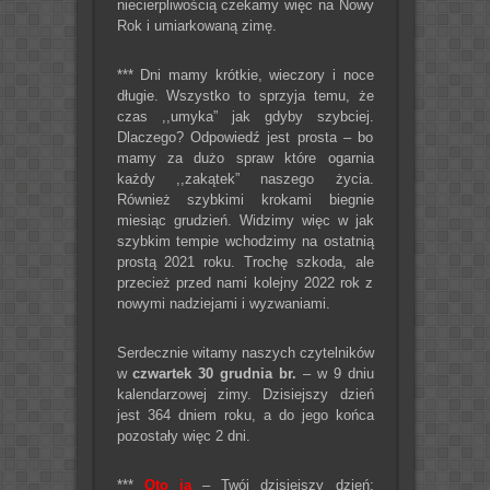
niecierpliwością czekamy więc na Nowy
Rok i umiarkowaną zimę.
*** Dni mamy krótkie, wieczory i noce
długie. Wszystko to sprzyja temu, że
czas ,,umyka” jak gdyby szybciej.
Dlaczego? Odpowiedź jest prosta – bo
mamy za dużo spraw które ogarnia
każdy ,,zakątek” naszego życia.
Również szybkimi krokami biegnie
miesiąc grudzień. Widzimy więc w jak
szybkim tempie wchodzimy na ostatnią
prostą 2021 roku. Trochę szkoda, ale
przecież przed nami kolejny 2022 rok z
nowymi nadziejami i wyzwaniami.
Serdecznie witamy naszych czytelników
w
czwartek 30 grudnia br.
– w 9 dniu
kalendarzowej zimy. Dzisiejszy dzień
jest 364 dniem roku, a do jego końca
pozostały więc 2 dni.
***
Oto ja
– Twój dzisiejszy dzień: