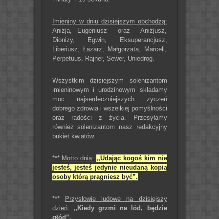
Imieniny w dniu dzisiejszym obchodzą:
Anizja, Eugeniusz oraz Anizjusz,
Dionizy, Egwin, Eksuperancjusz,
Liberiusz, Łazarz, Małgorzata, Marceli,
Perpetuus, Rajner, Sewer, Uniedrog.
Wszystkim dzisiejszym solenizantom
imieninowym i urodzinowym składamy
moc najserdeczniejszych życzeń
dobrego zdrowia i wszelkiej pomyślności
oraz radości z życia. Przesyłamy
również solenizantom nasz redakcyjny
bukiet kwiatów.
***
Motto dnia:
,,Udając kogoś kim nie
jesteś, jesteś jedynie nieudaną kopią
osoby którą pragniesz być”.
***
Przysłowie ludowe na dzisiejszy
dzień:
,,Kiedy grzmi na lód, będzie
głód”.