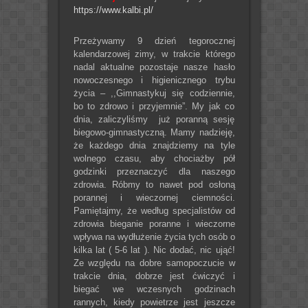
https://www.kalbi.pl/
Przeżywamy 9 dzień tegorocznej
kalendarzowej zimy, w trakcie którego
nadal aktualne pozostaje nasze hasło
nowoczesnego i higienicznego trybu
życia – ,,Gimnastykuj się codziennie,
bo to zdrowo i przyjemnie”. My jak co
dnia, zaliczyliśmy już poranną sesję
biegowo-gimnastyczną. Mamy nadzieję,
że każdego dnia znajdziemy na tyle
wolnego czasu, aby chociażby pół
godzinki przeznaczyć dla naszego
zdrowia. Róbmy to nawet pod osłoną
porannej i wieczornej ciemności.
Pamiętajmy, że według specjalistów od
zdrowia bieganie poranne i wieczorne
wpływa na wydłużenie życia tych osób o
kilka lat ( 5-6 lat ). Nic dodać, nic ująć!
Ze względu na dobre samopoczucie w
trakcie dnia, dobrze jest ćwiczyć i
biegać we wczesnych godzinach
rannych, kiedy powietrze jest jeszcze