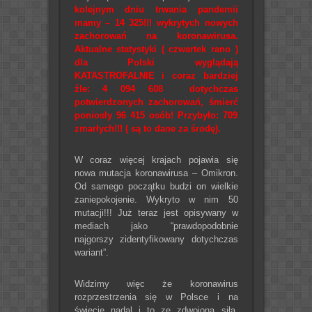
kolejnym dniu trwania pandemii
mamy – 14 325!!! wykrytych nowych
zachorowań na koronawirusa.
Aktualne statystyki ( czwartek rano )
dla Polski wyglądają
KATASTROFALNIE i coraz bardziej
źle: 4 094 608 dotychczas
potwierdzonych zachorowań, śmierć
poniosły 96 415 osób! Przybyło: 709
zmarłych!!! ( są to dane za środę).
W coraz więcej krajach pojawia się
nowa mutacja koronawirusa – Omikron.
Od samego początku budzi on wielkie
zaniepokojenie. Wykryto w nim 50
mutacji!!! Już teraz jest opisywany w
mediach jako “prawdopodobnie
najgorszy zidentyfikowany dotychczas
wariant”.
Widzimy więc że koronawirus
rozprzestrzenia się w Polsce i na
świecie nadal i to ze zdwojoną siłą.