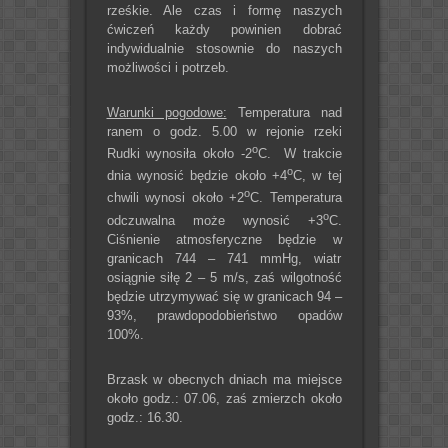
rześkie. Ale czas i formę naszych
ćwiczeń każdy powinien dobrać
indywidualnie stosownie do naszych
możliwości i potrzeb.
Warunki pogodowe:
Temperatura nad
ranem o godz. 5.00 w rejonie rzeki
o
Rudki wynosiła około -2
C. W trakcie
o
dnia wynosić będzie około +4
C, w tej
o
chwili wynosi około +2
C. Temperatura
o
odczuwalna może wynosić +3
C.
Ciśnienie atmosferyczne będzie w
granicach 744 – 741 mmHg, wiatr
osiągnie siłę 2 – 5 m/s, zaś wilgotność
będzie utrzymywać się w granicach 94 –
93%, prawdopodobieństwo opadów
100%.
Brzask w obecnych dniach ma miejsce
około godz.: 07.06, zaś zmierzch około
godz.: 16.30.