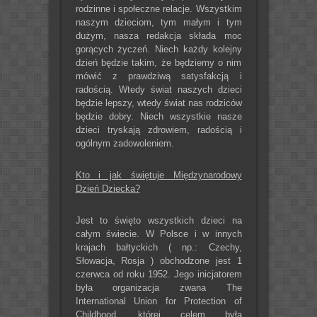
rodzinne i społeczne relacje. Wszystkim
naszym dzieciom, tym małym i tym
dużym, nasza redakcja składa moc
gorących życzeń. Niech każdy kolejny
dzień będzie takim, że będziemy o nim
mówić z prawdziwą satysfakcją i
radością. Wtedy świat naszych dzieci
będzie lepszy, wtedy świat nas rodziców
będzie dobry. Niech wszystkie nasze
dzieci tryskają zdrowiem, radością i
ogólnym zadowoleniem.
Kto i jak świętuje Międzynarodowy
Dzień Dziecka?
Jest to święto wszystkich dzieci na
całym świecie. W Polsce i w innych
krajach bałtyckich ( np.: Czechy,
Słowacja, Rosja ) obchodzone jest 1
czerwca od roku 1952. Jego inicjatorem
była organizacja zwana The
International Union for Protection of
Childhood, której celem była