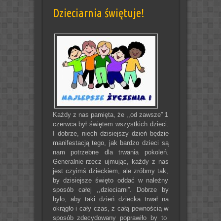
Dzieciarnia świętuje!
Każdy z nas pamięta, że ,,od zawsze” 1
czerwca był świętem wszystkich dzieci.
I dobrze, niech dzisiejszy dzień będzie
manifestacją tego, jak bardzo dzieci są
nam potrzebne dla trwania pokoleń.
Generalnie rzecz ujmując, każdy z nas
jest czyimś dzieckiem, ale zróbmy tak,
by dzisiejsze święto oddać w należny
sposób całej ,,dzieciarni”.
Dobrze by
było, aby taki dzień dziecka trwał na
okrągło i cały czas, z całą pewnością w
sposób zdecydowany poprawiło by to