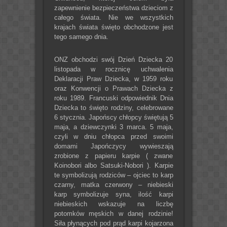
zapewnienie bezpieczeństwa dzieciom z
całego świata. Nie we wszystkich
krajach świata święto obchodzone jest
tego samego dnia.
ONZ obchodzi swój Dzień Dziecka 20
listopada w rocznicę uchwalenia
Deklaracji Praw Dziecka, w 1959 roku
oraz Konwencji o Prawach Dziecka z
roku 1989. Francuski odpowiednik Dnia
Dziecka to święto rodziny, celebrowane
6 stycznia. Japońscy chłopcy świętują 5
maja, a dziewczynki 3 marca. 5 maja,
czyli w dniu chłopca przed swoimi
domami Japończycy wywieszają
zrobione z papieru karpie ( zwane
Koinobori albo Satsuki-Nobori ). Karpie
te symbolizują rodziców – ojciec to karp
czarny, matka czerwony – niebieski
karp symbolizuje syna, ilość karpi
niebieskich wskazuje na liczbę
potomków męskich w danej rodzinie!
Siła płynących pod prąd karpi kojarzona