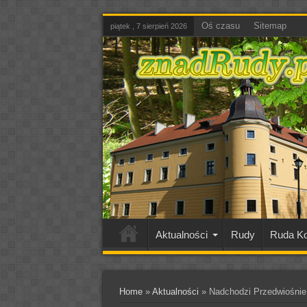
Oś czasu
Sitemap
piątek , 7 sierpień 2026
Aktualności
Rudy
Ruda Ko
Home
»
Aktualności
»
Nadchodzi Przedwiośnie! 