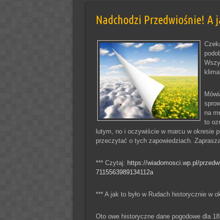
Nadchodzi Przedwiośnie! A ja
Czeka
podob
Wszys
klima
Mówią
sprow
na mr
to oz
lutym, no i oczywiście w marcu w okresie 
przeczytać o tych zapowiedziach. Zaprasz
*** Czytaj:
https://wiadomosci.wp.pl/przed
7115563989134112a
*** A jak to było w Rudach historycznie w 
Oto owe historyczne dane pogodowe dla 18 