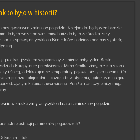
k to było w historii?
 nas gwałtowna zmiana w pogodzie. Kolejne dni będą więc bardziej
ne do tych wczesno-wiosennych niż do tych ze środka zimy.
tko za sprawą antycyklonu Beate który nadciąga nad naszą strefę
tyczną.
c prostym językiem wspomniany z imienia antycyklon Beate
adzi do Europy aurę przedwiośnia. Mimo środka zimy, nie ma szans
ozy i śnieg, a lekko ujemne temperatury pojawią się tylko nocami. Co
nacza pokażą kolejne dni – jeszcze te w styczniu, potem w miesiącu
poprzedzającym kalendarzowa wiosnę. Poniżej nasi czytelnicy mogą
amy.
wiosnie-w-srodku-zimy-antycyklon-beate-namiesza-w-pogodzie-
okresach rejestracji parametrów pogodowych?
Stycznia. I tak: