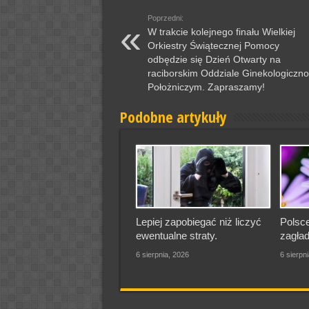
Poprzedni:
W trakcie kolejnego finału Wielkiej
Orkiestry Świątecznej Pomocy
odbędzie się Dzień Otwarty na
raciborskim Oddziale Ginekologiczno
Położniczym. Zapraszamy!
Podobne artykuły
Lepiej zapobiegać niż liczyć
Polsce
ewentualne straty.
zagład
6 sierpnia, 2026
6 sierpn