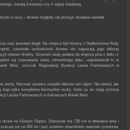
eskiego, kasatę konwentu czy II wojnę światową.
doszło w nocy – drzewo mogłoby nie przeżyć działania wandali.
icja oraz powołani biegli. Na miejscu byli leśnicy z Nadleśnictwa Rudy
pinii, zaistniałe uszkodzenia drzewa nie zagrażają jego dalszej
żyli również drobiny. Strumień wody podano do wnętrza pnia z dołu i z
ędzie się szacowanie stanu zdrowotnego dębu –zapowiedział to w
rek Mróz, rzecznik Regionalnej Dyrekcji Lasów Państwowych w
o pusty. Nieznani sprawcy rozpalili właśnie tam ogień. Nie wiemy, jak
ię tego tylko kompletnie bezmyślne osoby, które za nic mają ochronę
yrekcji Lasów Państwowych w Katowicach Marek Mróz.
ych drzew na Górnym Śląsku. Staruszek ma 730 cm w obwodzie pnia i
zacuje się na 450 lat i jest ostatnim strażnikiem opactwa cystersów,