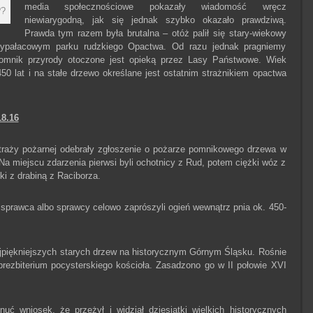
media społecznościowe pokazały wiadomość wręcz
??
niewiarygodną, jak się jednak szybko okazało prawdziwą.
Prawda tym razem była brutalna – otóż palił się stary-wiekowy
zypałacowym parku rudzkiego Opactwa. Od razu jednak pragniemy
pomnik przyrody otoczone jest opieką przez Lasy Państwowe. Wiek
50 lat i na stałe drzewo określane jest ostatnim strażnikiem opactwa
18.16
traży pożarnej odebrały zgłoszenie o pożarze pomnikowego drzewa w
 Na miejscu zdarzenia pierwsi byli ochotnicy z Rud, potem ciężki wóz z
ki z drabiną z Raciborza.
sprawca albo sprawcy celowo zaprószyli ogień wewnątrz pnia ok. 450-
ajpiękniejszych starych drzew na historycznym Górnym Śląsku. Rośnie
rezbiterium pocysterskiego kościoła. Zasadzono go w II połowie XVI
 wniosek, że przeżył i widział dziesiątki wielkich historycznych