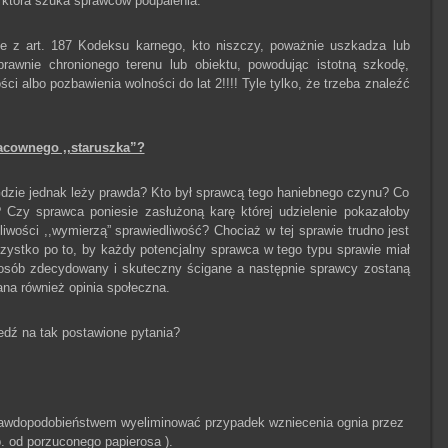
i, która szuka sprawców podpalenia.
e z art. 187 Kodeksu karnego, kto niszczy, poważnie uszkadza lub
prawnie chronionego terenu lub obiektu, powodując istotną szkodę,
ci albo pozbawienia wolności do lat 2!!!! Tyle tylko, że trzeba znaleźć
acownego ,,staruszka”?
a. Gdzie jednak leży prawda? Kto był sprawcą tego haniebnego czynu? Co
 Czy sprawca poniesie zasłużoną karę której udzielenie pokazałoby
liwości ,,wymierzą” sprawiedliwość? Chociaż w tej sprawie trudno jest
szystko po to, by każdy potencjalny sprawca w tego typu sprawie miał
sób zdecydowany i skuteczny ścigane a następnie sprawcy zostaną
na również opinia społeczna.
dź na tak postawione pytania?
rawdopodobieństwem wyeliminować przypadek wzniecenia ognia przez
. od porzuconego papierosa ).