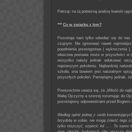
Patrząc na tą pobieżną analizę kwestii ujęc
***
Co w związku z tym?
Pozostaje nam tylko odwołać się do nas
czujnym. Nie ignorować nawet najmniejsz
popełnienia przestępstwa ( wykroczenia )
właściwa postawa może w przyszłości w s
wszystko należy jednak edukować wszy
najstarszym pokoleniu. Najbardziej natur
szkoła, ona bowiem jest naturalnym sprz
przyszłych pokoleń. Pamiętajmy jednak, że
Powszechnie uważa się, że „Miłość do najb
Małej Ojczyzny a szerzej rozumując do Ojcz
pozostajemy odpowiedzialni przed Bogiem ale
Według opinii jednej z osób komentującyc
brzydotę w sobie, nie mogą znieść tego co 
tylko niszczyć, szpecić itd … . To samo 
imię jakichś bzdurnych idei niszczą d