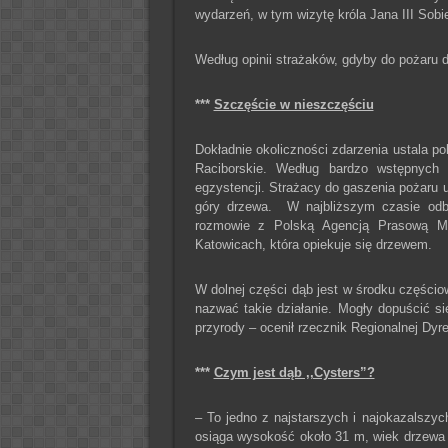
wydarzeń, w tym wizytę króla Jana III Sobi
Według opinii strażaków, gdyby do pożaru 
***
Szczęście w nieszczęściu
Dokładnie okoliczności zdarzenia ustala pol
Raciborskie. Według bardzo wstępnych o
egzystencji. Strażacy do gaszenia pożaru u
góry drzewa. W najbliższym czasie odb
rozmowie z Polską Agencją Prasową Ma
Katowicach, która opiekuje się drzewem.
W dolnej części dąb jest w środku częściow
nazwać takie działanie. Mogły dopuścić s
przyrody – ocenił rzecznik Regionalnej D
***
Czym jest dąb ,,Cysters”?
– To jedno z najstarszych i najokazalsz
osiąga wysokość około 31 m, wiek drzewa s