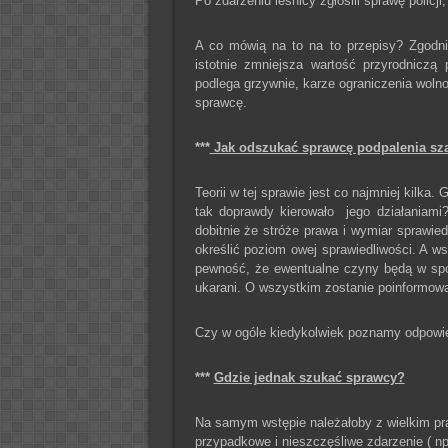
Po zdarzeniu leśnicy zgłosili sprawę policj
A co mówią na to na to przepisy? Zgodni
istotnie zmniejsza wartość przyrodniczą 
podlega grzywnie, karze ograniczenia wolnoś
sprawcę.
***
Jak odszukać sprawcę podpalenia sz
Teorii w tej sprawie jest co najmniej kilk
tak doprawdy kierowało jego działaniami?
dobitnie że stróże prawa i wymiar sprawied
określić poziom owej sprawiedliwości. A w
pewność, że ewentualne czyny będą w spo
ukarani. O wszystkim zostanie poinformowa
Czy w ogóle kiedykolwiek poznamy odpowie
***
Gdzie jednak szukać sprawcy?
Na samym wstępie należałoby z wielkim p
przypadkowe i nieszczęśliwe zdarzenie ( np