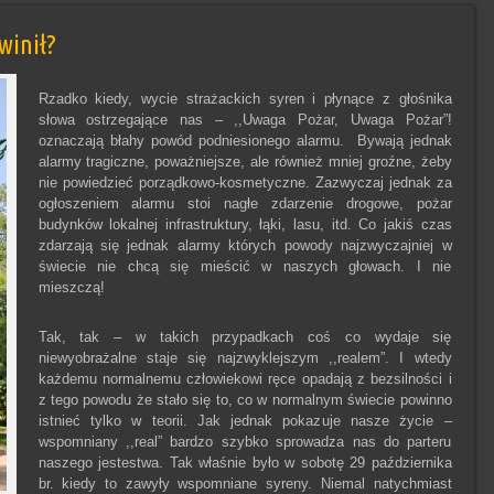
winił?
Rzadko kiedy, wycie strażackich syren i płynące z głośnika
słowa ostrzegające nas – ,,Uwaga Pożar, Uwaga Pożar”!
oznaczają błahy powód podniesionego alarmu. Bywają jednak
alarmy tragiczne, poważniejsze, ale również mniej groźne, żeby
nie powiedzieć porządkowo-kosmetyczne. Zazwyczaj jednak za
ogłoszeniem alarmu stoi nagłe zdarzenie drogowe, pożar
budynków lokalnej infrastruktury, łąki, lasu, itd. Co jakiś czas
zdarzają się jednak alarmy których powody najzwyczajniej w
świecie nie chcą się mieścić w naszych głowach. I nie
mieszczą!
Tak, tak – w takich przypadkach coś co wydaje się
niewyobrażalne staje się najzwyklejszym ,,realem”. I wtedy
każdemu normalnemu człowiekowi ręce opadają z bezsilności i
z tego powodu że stało się to, co w normalnym świecie powinno
istnieć tylko w teorii. Jak jednak pokazuje nasze życie –
wspomniany ,,real” bardzo szybko sprowadza nas do parteru
naszego jestestwa. Tak właśnie było w sobotę 29 października
br. kiedy to zawyły wspomniane syreny. Niemal natychmiast