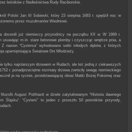
ez leśników z Nadleśnictwa Rudy Raciborskie.
ról Polski Jan III Sobieski, który 23 sierpnia 1683 r. spędził noc w
lężonemu przez muzułmanów Wiedniowi.
a docenili już niemieccy przyrodnicy na początku XX w. W 1989 r.
 usuwając m.in. stare betonowe plomby i czyszcząc wnętrze pnia, a
. Z nasion “Cystersa” wyhodowano setki młodych dębów, z których
eja upamiętniająca Światowe Dni Młodzieży.
nie tylko najstarszym drzewem w Rudach, ale też jedną z ciekawszych
 1752 r. ponadprzeciętne rozmiary drzewa zwróciły uwagę niemieckiego
ecznił je na rycinie, przedstawiającej obraz Matki Bożej Pokornej oraz
 filozofii August Potthastt w dziele zatytułowanym “Historia dawnego
m Śląsku”. “Cysters” to jeden z przeszło 50 pomników przyrody,
Rudach.