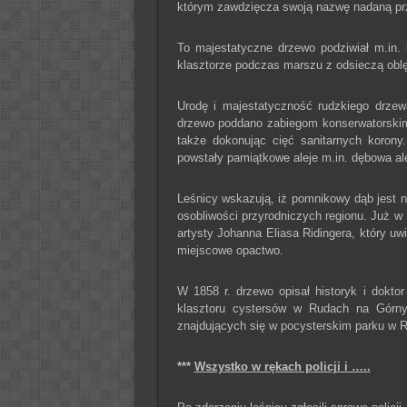
którym zawdzięcza swoją nazwę nadaną prz
To majestatyczne drzewo podziwiał m.in. k
klasztorze podczas marszu z odsieczą ob
Urodę i majestatyczność rudzkiego drzew
drzewo poddano zabiegom konserwatorskim
także dokonując cięć sanitarnych korony
powstały pamiątkowe aleje m.in. dębowa al
Leśnicy wskazują, iż pomnikowy dąb jest 
osobliwości przyrodniczych regionu. Już w
artysty Johanna Eliasa Ridingera, który uwi
miejscowe opactwo.
W 1858 r. drzewo opisał historyk i doktor
klasztoru cystersów w Rudach na Górny
znajdujących się w pocysterskim parku w 
***
Wszystko w rękach policji i …..