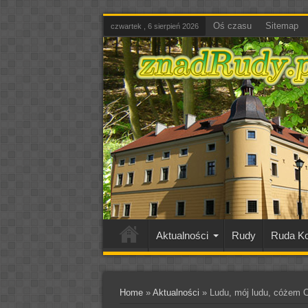
Oś czasu
Sitemap
czwartek , 6 sierpień 2026
Aktualności
Rudy
Ruda Ko
Home
»
Aktualności
»
Ludu, mój ludu, cóżem C