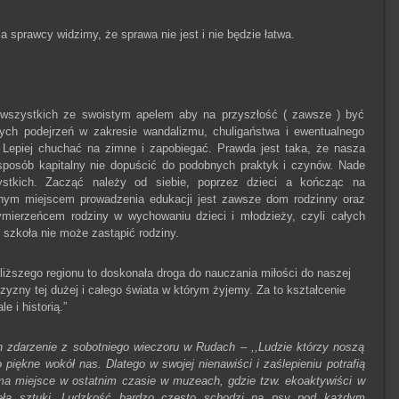
ia sprawcy widzimy, że sprawa nie jest i nie będzie łatwa.
 wszystkich ze swoistym apelem aby na przyszłość ( zawsze ) być
ych podejrzeń w zakresie wandalizmu, chuligaństwa i ewentualnego
. Lepiej chuchać na zimne i zapobiegać. Prawda jest taka, że nasza
posób kapitalny nie dopuścić do podobnych praktyk i czynów. Nade
stkich. Zacząć należy od siebie, poprzez dzieci a kończąc na
alnym miejscem prowadzenia edukacji jest zawsze dom rodzinny oraz
ymierzeńcem rodziny w wychowaniu dzieci i młodzieży, czyli całych
 szkoła nie może zastąpić rodziny.
liższego regionu to doskonała droga do nauczania miłości do naszej
yzny tej dużej i całego świata w którym żyjemy. Za to kształcenie
 i historią.”
h zdarzenie z sobotniego wieczoru w Rudach – ,,Ludzie którzy noszą
piękne wokół nas. Dlatego w swojej nienawiści i zaślepieniu potrafią
ma miejsce w ostatnim czasie w muzeach, gdzie tzw. ekoaktywiści w
zieła sztuki. Ludzkość bardzo często schodzi na psy pod każdym