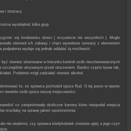
wa i strażacy.
można wyodrębnić kilka grup.
zyjrzeć się środowisku dzieci ( oczywiście nie wszystkich ). Mogło
anowiło element ich zabawy i chęci wywołania sensacji z elementem
a podpalenia wydaje się jednak oddalać tą możliwość.
y być również skierowane w kierunku kontroli osób niezrównoważonych
a szczególnie ukrywanym przed otoczeniem. Bardzo często bywa tak,
ziałań. Podobnie mógł zadziałać również alkohol.
liminować to, że sprawca pochodził spoza Rud. O tej porze w rejonie
zo niewiele osób spoza naszej miejscowości.
rawdzić co zarejestrowały okoliczne kamery które nieopodal miejsca
ów rzuciłaby na sprawę jakieś spostrzeżenia.
cale nie wiadomo, czy sprawca kiedykolwiek zostanie ujęty a jego czyn
dzie.