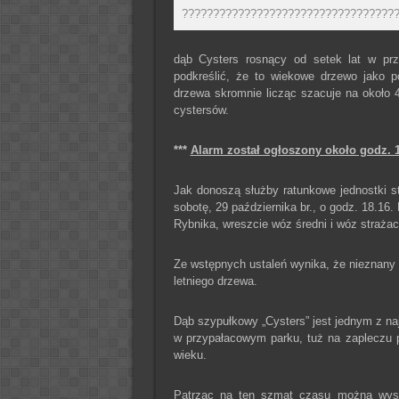
??????????????????????????????????
dąb Cysters rosnący od setek lat w pr
podkreślić, że to wiekowe drzewo jako 
drzewa skromnie licząc szacuje na około 4
cystersów.
***
Alarm został ogłoszony około godz. 
Jak donoszą służby ratunkowe jednostki s
sobotę, 29 października br., o godz. 18.16.
Rybnika, wreszcie wóz średni i wóz strażac
Ze wstępnych ustaleń wynika, że nieznany 
letniego drzewa.
Dąb szypułkowy „Cysters” jest jednym z n
w przypałacowym parku, tuż na zapleczu p
wieku.
Patrząc na ten szmat czasu można wysnuć