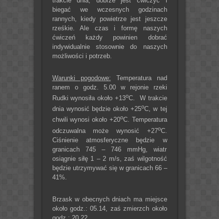
trakcie dnia, dobrze jest ćwiczyć i
biegać we wczesnych godzinach
rannych, kiedy powietrze jest jeszcze
rześkie. Ale czas i formę naszych
ćwiczeń każdy powinien dobrać
indywidualnie stosownie do naszych
możliwości i potrzeb.
Warunki pogodowe:
Temperatura nad
ranem o godz. 5.00 w rejonie rzeki
o
Rudki wynosiła około +13
C. W trakcie
o
dnia wynosić będzie około +25
C, w tej
o
chwili wynosi około +20
C. Temperatura
o
odczuwalna może wynosić +27
C.
Ciśnienie atmosferyczne będzie w
granicach 745 – 746 mmHg, wiatr
osiągnie siłę 1 – 2 m/s, zaś wilgotność
będzie utrzymywać się w granicach 66 –
41%.
Brzask w obecnych dniach ma miejsce
około godz.: 05.14, zaś zmierzch około
godz.: 20.22.