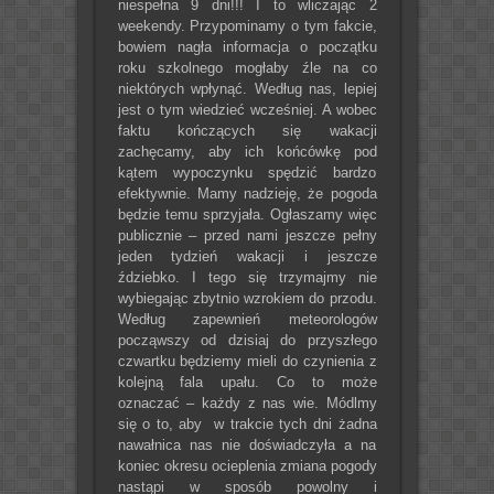
niespełna 9 dni!!! I to wliczając 2
weekendy. Przypominamy o tym fakcie,
bowiem nagła informacja o początku
roku szkolnego mogłaby źle na co
niektórych wpłynąć. Według nas, lepiej
jest o tym wiedzieć wcześniej. A wobec
faktu kończących się wakacji
zachęcamy, aby ich końcówkę pod
kątem wypoczynku spędzić bardzo
efektywnie. Mamy nadzieję, że pogoda
będzie temu sprzyjała. Ogłaszamy więc
publicznie – przed nami jeszcze pełny
jeden tydzień wakacji i jeszcze
ździebko. I tego się trzymajmy nie
wybiegając zbytnio wzrokiem do przodu.
Według zapewnień meteorologów
począwszy od dzisiaj do przyszłego
czwartku będziemy mieli do czynienia z
kolejną fala upału. Co to może
oznaczać – każdy z nas wie. Módlmy
się o to, aby w trakcie tych dni żadna
nawałnica nas nie doświadczyła a na
koniec okresu ocieplenia zmiana pogody
nastąpi w sposób powolny i