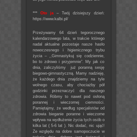
***
Oto ja
– Twój dzisiejszy dzień:
https://www.kalbi.pl/
Przeżywamy 64 dzień tegorocznego
kalendarzowego lata, w trakcie którego
nadal aktualne pozostaje nasze hasło
nowoczesnego i higienicznego trybu
życia – ,,Gimnastykuj się codziennie,
bo to zdrowo i przyjemnie”. My jak co
dnia, zaliczyliśmy już poranną sesję
biegowo-gimnastyczną. Mamy nadzieję,
że każdego dnia znajdziemy na tyle
wolnego czasu, aby chociażby pół
godzinki przeznaczyć dla naszego
zdrowia. Róbmy to nawet pod osłoną
porannej i wieczornej ciemności.
Pamiętajmy, że według specjalistów od
zdrowia bieganie poranne i wieczorne
wpływa na wydłużenie życia tych osób o
kilka lat ( 5-6 lat ). Nic dodać, nic ująć!
Ze względu na dobre samopoczucie w