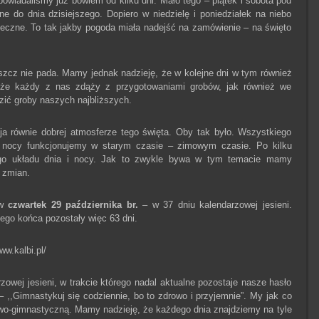
wiadaliśmy już bowiem od kilku dni. Mało tego – piątek i sobota pod
do dnia dzisiejszego. Dopiero w niedzielę i poniedziałek na niebo
oneczne. To tak jakby pogoda miała nadejść na zamówienie – na święto
eszcz nie pada. Mamy jednak nadzieję, że w kolejne dni w tym również
 że każdy z nas zdąży z przygotowaniami grobów, jak również we
ić groby naszych najbliższych.
a równie dobrej atmosferze tego święta. Oby tak było. Wszystkiego
j nocy funkcjonujemy w starym czasie – zimowym czasie. Po kilku
tego układu dnia i nocy. Jak to zwykle bywa w tym temacie mamy
 zmian.
 w
czwartek 29 października br.
– w 37 dniu kalendarzowej jesieni.
jego końca pozostały więc 63 dni.
ww.kalbi.pl/
owej jesieni, w trakcie którego nadal aktualne pozostaje nasze hasło
 ,,Gimnastykuj się codziennie, bo to zdrowo i przyjemnie”. My jak co
owo-gimnastyczną. Mamy nadzieję, że każdego dnia znajdziemy na tyle