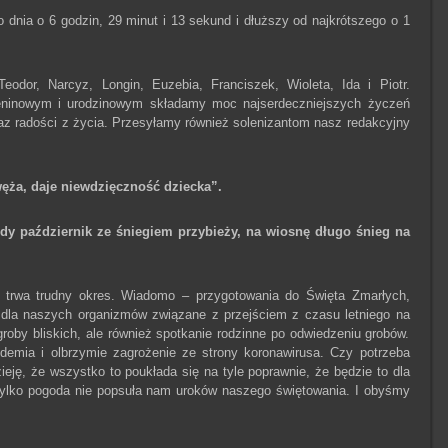
o dnia o 6 godzin, 29 minut i 13 sekund i dłuższy od najkrótszego o 1
eodor, Narcyz, Longin, Euzebia, Franciszek, Wioleta, Ida i Piotr.
eninowym i urodzinowym składamy moc najserdeczniejszych życzeń
raz radości z życia. Przesyłamy również solenizantom nasz redakcyjny
węża, daje niewdzięczność dziecka”.
Gdy październik ze śniegiem przybieży, na wiosnę długo śnieg na
h, trwa trudny okres. Wiadomo – przygotowania do Święta Zmarłych,
 dla naszych organizmów związane z przejściem z czasu letniego na
roby bliskich, ale również spotkanie rodzinne po odwiedzeniu grobów.
demia i olbrzymie zagrożenie ze strony koronawirusa. Czy potrzeba
ję, że wszystko to poukłada się na tyle poprawnie, że będzie to dla
 tylko pogoda nie popsuła nam uroków naszego świętowania. I obyśmy