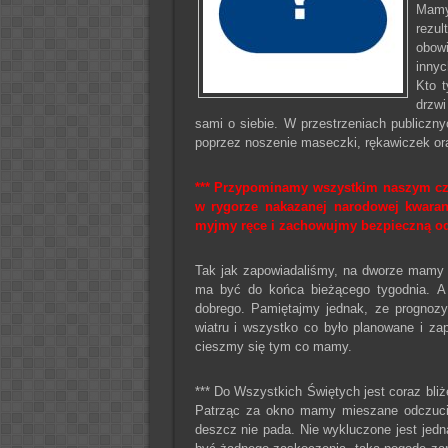
Mamy
rezul
obowi
innyc
Kto t
drzwi
sami o siebie. W przestrzeniach publiczn
poprzez noszenie maseczki, rękawiczek o
*** Przypominamy wszystkim naszym czy
w rygorze nakazanej narodowej kwaran
myjmy ręce i zachowujmy bezpieczną o
Tak jak zapowiadaliśmy, na dworze mamy s
ma być do końca bieżącego tygodnia. A
dobrego. Pamiętajmy jednak, ze prognozy
wiatru i wszystko co było planowane i za
cieszmy się tym co mamy.
*** Do Wszystkich Świętych jest coraz bliż
Patrząc za okno mamy mieszane odczucia 
deszcz nie pada. Nie wykluczone jest jedn