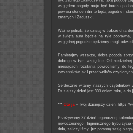
być żadnego zaskoczenia, taką pogodę zapo
względem pogody maja być bardzo podobne 
powróci słońce i dni te będą pogodne i sł
zmarłych i Zaduszki.
Ważne jednak, że dzisiaj w trakcie dnia d
w święta aura będzie na tyle poprawna,
względnej pogodzie będziemy mogli odwiedz
Pamiętajmy wszakże, dobra pogoda sprzyj
dobrego w tym względzie. Od niedzielne
miesiącach rozstania powróciliśmy do 
zwolenników jak i przeciwników czynionych
Serdecznie witamy naszych czytelników
Dzisiejszy dzień jest 303 dniem roku, a do 
***
Oto ja
– Twój dzisiejszy dzień: https://w
Przeżywamy 37 dzień tegorocznej kalendarz
nowoczesnego i higienicznego trybu życia –
dnia, zaliczyliśmy już poranną sesję bieg