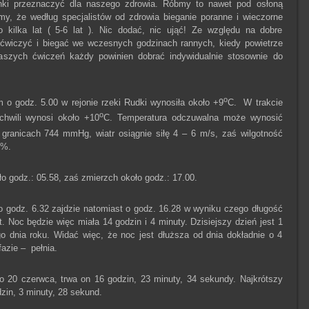
nki przeznaczyć dla naszego zdrowia. Róbmy to nawet pod osłoną
jmy, że według specjalistów od zdrowia bieganie poranne i wieczorne
kilka lat ( 5-6 lat ). Nic dodać, nic ująć! Ze względu na dobre
 ćwiczyć i biegać we wczesnych godzinach rannych, kiedy powietrze
naszych ćwiczeń każdy powinien dobrać indywidualnie stosownie do
o
o godz. 5.00 w rejonie rzeki Rudki wynosiła około +9
C. W trakcie
o
chwili wynosi około +10
C. Temperatura odczuwalna może wynosić
 granicach 744 mmHg, wiatr osiągnie siłę 4 – 6 m/s, zaś wilgotność
5%.
 godz.: 05.58, zaś zmierzch około godz.: 17.00.
o godz. 6.32 zajdzie natomiast o godz. 16.28 w wyniku czego długość
t. Noc będzie więc miała 14 godzin i 4 minuty. Dzisiejszy dzień jest 1
go dnia roku. Widać więc, że noc jest dłuższa od dnia dokładnie o 4
fazie – pełnia.
 20 czerwca, trwa on 16 godzin, 23 minuty, 34 sekundy. Najkrótszy
dzin, 3 minuty, 28 sekund.