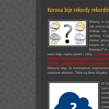
Korona bije rekordy rekordó
Witamy w kol
Jak można był
Atakuje nas c
wymiary. Cią
również grono
kolejne dni. 
Miesiące? A 
nami staje ciężka jesień i zima.
W kolejn
20 156!!! Aktualne statystyki ( czwartek
319 205 potwierdzonych zachorowań, do
Widzimy więc że koronawirus rozprzestrze
zarażone wirusem. Takie są dane oficjalne, 
W Pol
zacho
wzra
powa
nama
zwią