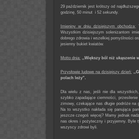
29 październik jest krótszy od najdłuższeg
godzinę, 50 minut i 52 sekundy.
Imieniny w dniu dzisiejszym obchodzą:
T
Wszystkim dzisiejszym solenizantom imi
dobrego zdrowia i wszelkiej pomyślności o
jesienny bukiet kwiatów.
Motto dnia:
,,Większy ból niż ukąszenie 
Przysłowie ludowe na dzisiejszy dzień:
,,
polach leży”.
Dla wielu z nas, jeśli nie dla wszystkic
szybko zapadające ciemności, przesilenie
zimowy, czekające nas długie podróże na g
Na to wszystko nakłada się panująca pan
jeszcze czegoś więcej? Mamy jednak nadzie
nas okres i pożyteczny i przyjemny. Byle
wszyscy zdrowi byli.