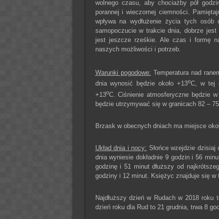
wolnego czasu, aby chociażby pół godzi
porannej i wieczornej ciemności. Pamięta
wpływa na wydłużenie życia tych osób o 
samopoczucie w trakcie dnia, dobrze jest
jest jeszcze rześkie. Ale czas i formę 
naszych możliwości i potrzeb.
Warunki pogodowe:
Temperatura nad ranem 
o
dnia wynosić będzie około +13
C, w tej 
o
+13
C. Ciśnienie atmosferyczne będzie w
będzie utrzymywać się w granicach 82 – 7
Brzask w obecnych dniach ma miejsce około
Układ dnia i nocy:
Słońce wzejdzie dzisiaj 
dnia wyniesie dokładnie 9 godzin i 56 minu
godzinę i 51 minut dłuższy od najkrótsze
godziny i 12 minut. Księżyc znajduje się w 
Najdłuższy dzień w Rudach w 2018 roku to
dzień roku dla Rud to 21 grudnia, trwa 8 go