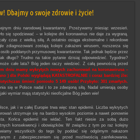
w! Dbajmy o swoje zdrowie i życie!
ejnym dniu narodowej kwarantanny. Przeżywamy miesiąc wrzesień.
o się spodziewać – w kolejne dni koronawirus nie daje za wygraną.
ały czas z wielką siłą. A ostatnio osiąga ekstremalne i rekordowe
gle zdiagnozowani zostają kolejni zakażeni wirusem, rozszerza się
 osób poddanych przymusowej kwarantannie. Tak jednak będzie przez
Jak długo? Trudno na takie pytanie dzisiaj odpowiedzieć. Tygodnie?
może całe lata? Bóg jeden raczy wiedzieć. Z całą pewnością przed
ym dniu mamy wykrytych nowych zachorowań na koronawirusa –
 rano ) dla Polski wyglądają KATASTROFALNIE i coraz bardziej źle:
tychczas śmierć poniosło 5 149 osób! Przybyło: 301 zmarłych.
nia się w Polsce nadal i to ze zdwojoną siłą. Nadal umierają osoby
jaki wymiar mają statystyki nieoficjalne Bóg jeden wie!
sce, jak i w całej Europie trwa więc stan epidemii. Liczba wykrytych
rowań utrzymuje się na bardzo wysokim poziomie a nawet ponownie
sta. Końca epidemii nie widać. Ten fakt niesie za sobą dużo
żnych konsekwencji i obowiązków. W związku z tym po raz kolejny
wiamy wszystkich do tego by poddać się odgórnym nakazom
zanym z zabezpieczeniem się przed możliwością zainfekowania.