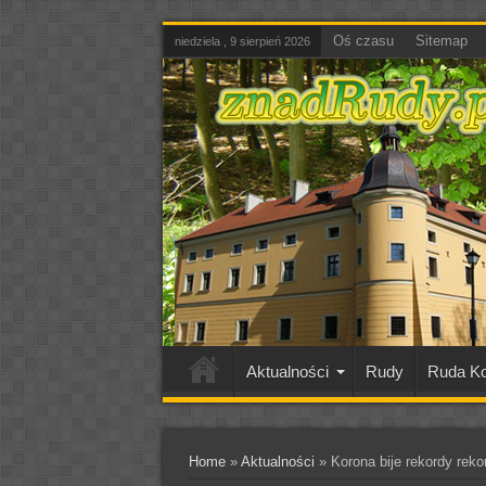
Oś czasu
Sitemap
niedziela , 9 sierpień 2026
Aktualności
Rudy
Ruda Ko
Home
»
Aktualności
»
Korona bije rekordy reko