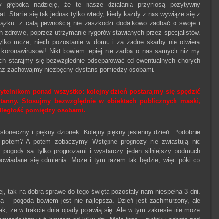
 głęboką nadzieję, że te nasze działania przyniosą pozytywny
tat. Stanie się tak jednak tylko wtedy, kiedy każdy z nas wywiąże się z
ązku. Z całą pewnością nie zaszkodzi dodatkowo zadbać o swoje i
h zdrowie, poprzez utrzymanie rygorów stawianych przez specjalistów.
ylko może, niech pozostanie w domu i za żadne skarby nie otwiera
 koronawirusowi! Nikt bowiem lepiej nie zadba o nas samych niż my
ych starajmy się bezwzględnie odseparować od ewentualnych chorych
raz zachowajmy niezbędny dystans pomiędzy osobami.
telnikom ponad wszystko: kolejny dzień postarajmy się spędzić
tanny. Stosujmy bezwzględnie w obiektach publicznych maski,
dległość pomiędzy osobami.
łoneczny i piękny dzionek. Kolejny piękny jesienny dzień. Podobnie
 potem? A potem zobaczymy. Wstępne prognozy nie zwiastują nic
 pogody są tylko prognozami i wystarczy jeden silniejszy podmuch
powiadane się odmienia. Może i tym razem tak będzie, więc póki co
ej, tak na dobrą sprawę do tego święta pozostały nam niespełna 3 dni.
– pogoda bowiem jest nie najlepsza. Dzień jest zachmurzony, ale
ak, ze w trakcie dnia opady pojawią się. Ale w tym zakresie nie może