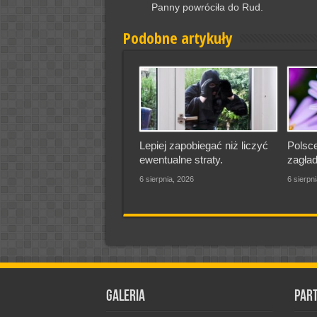
Panny powróciła do Rud.
Podobne artykuły
Lepiej zapobiegać niż liczyć
Polsce
ewentualne straty.
zagład
6 sierpnia, 2026
6 sierpn
Galeria
Par