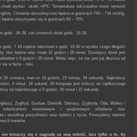
o
 chwili wynosi około +8
C. Temperatura odczuwalna może wynosić
 mglisty. Ciśnienie atmosferyczne będzie w granicach 740 – 734 mmHg,
ość będzie utrzymywać się w granicach 83 – 70%.
 godz.: 06.39, zaś zmierzch około godz.: 16.26.
o godz. 7.18 zajdzie natomiast o godz. 15.50 w wyniku czego długość
ty. Noc będzie więc miała 15 godzin i 28 minut. Dzisiejszy dzień jest
okładnie o 0 godzin i 28 minut. Widać więc, że noc jest już dłuższa od
e się w fazie – nów.
 20 czerwca, trwa on 16 godzin, 23 minuty, 34 sekundy. Najkrótszy
odzin, 3 minut, 18 sekund. 26 listopada jest krótszy od najdłuższego
uższy od najkrótszego o 0 godzin, 30 minut i 22 sekundy.
giliusz, Zygfryd, Gustaw, Dominik, Damazy, Zygfryda, Oda, Walery i
ym solenizantom imieninowym i urodzinowym składamy moc
ia i wszelkiej pomyślności oraz radości z życia. Przesyłamy również
nnych kwiatów.
 nie troszczy się o nagrodę za swą miłość, lecz tylko o to, by