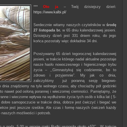
***
Oto ja
– Twój dzisiejszy dzień:
https://www.kalbi.pl/
Serdecznie witamy naszych czytelników w
środę
27 listopada br.
w 65 dniu kalendarzowej jesieni.
Dzisiejszy dzień jest 331 dniem roku, do jego
końca pozostały więc dokładnie 34 dni.
Przeżywamy 65 dzień tegorocznej kalendarzowej
jesieni, w trakcie którego nadal aktualne pozostaje
nasze hasło nowoczesnego i higienicznego trybu
życia – ,,Gimnastykuj się codziennie, bo to
zdrowo i przyjemnie”. My jak co dnia,
zaliczyliśmy już poranną sesję biegowo-
dnia znajdziemy na tyle wolnego czasu, aby chociażby pół godzinki
o nawet pod osłoną porannej i wieczornej ciemności. Pamiętajmy, że
anne i wieczorne wpływa na wydłużenie życia tych osób o kilka lat ( 5-
a dobre samopoczucie w trakcie dnia, dobrze jest ćwiczyć i biegać we
trze jest jeszcze rześkie. Ale czas i formę naszych ćwiczeń każdy
 naszych możliwości i potrzeb.
o
o godz. 5.00 w rejonie rzeki Rudki wynosiła około +5
C. W trakcie