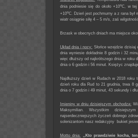
o
dnia podniesie się do około +10
C, w tej
o
+10
C. Dzień jest pochmurny a z rana był
wiatr osiągnie siłę 4 – 5 m/s, zaś wilgotn
Brzask w obecnych dniach ma miejsce około
Układ dnia i nocy:
Słońce wzejdzie dzisiaj 
dnia wyniesie dokładnie 8 godzin i 32 minu
więc dłuższy od najkrótszego dnia w roku d
dnia o 6 godzin i 56 minut. Księżyc znajduj
Najdłuższy dzień w Rudach w 2018 roku to
dzień roku dla Rud to 21 grudnia, trwa 8 g
dnia o 7 godzin i 49 minut, 43 sekundy i dł
Imieniny w dniu dzisiejszym obchodzą:
Wir
Maksymilian. Wszystkim dzisiejsz
najserdeczniejszych życzeń dobrego zdrow
solenizantom nasz redakcyjny bukiet jesie
Motto dnia:
,,Kto prawdziwie kocha, ten