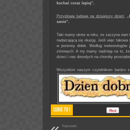
kochać coraz lepiej”.
Przysłowie ludowe na dzisiejszy dzień:
,
sanie”.
Taki mamy okres w roku, że zaczyna nam 
nadarzającą się okazję. Jeśli więc takowa 
w jesienny dołek. Według meteorologów j
zimowych. A my mamy nadzieję na to, że 
dzieci i nas dorosłych na choroby przezięb
Wszystkim naszym czytelnikom bardzo se
Lubie To !
Poprzedni: