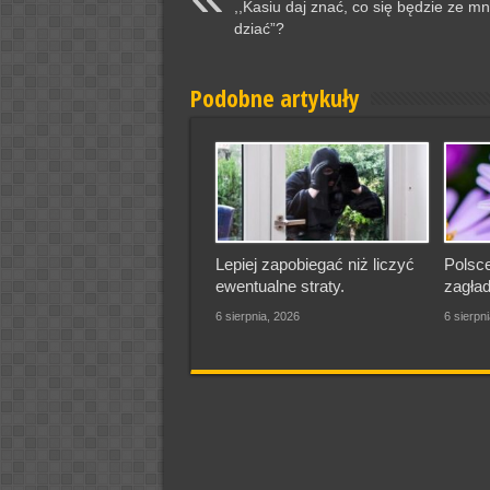
,,Kasiu daj znać, co się będzie ze m
dziać”?
Podobne artykuły
Lepiej zapobiegać niż liczyć
Polsce
ewentualne straty.
zagład
6 sierpnia, 2026
6 sierpn