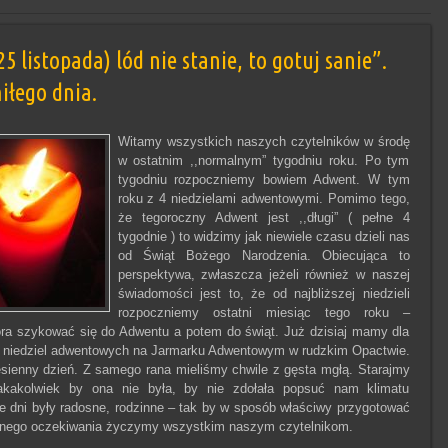
5 listopada) lód nie stanie, to gotuj sanie”.
iłego dnia.
Witamy wszystkich naszych czytelników w środę
w ostatnim ,,normalnym” tygodniu roku. Po tym
tygodniu rozpoczniemy bowiem Adwent. W tym
roku z 4 niedzielami adwentowymi. Pomimo tego,
że tegoroczny Adwent jest ,,długi” ( pełne 4
tygodnie ) to widzimy jak niewiele czasu dzieli nas
od Świąt Bożego Narodzenia. Obiecująca to
perspektywa, zwłaszcza jeżeli również w naszej
świadomości jest to, że od najbliższej niedzieli
rozpoczniemy ostatni miesiąc tego roku –
pora szykować się do Adwentu a potem do świąt. Już dzisiaj mamy dla
4 niedziel adwentowych na Jarmarku Adwentowym w rudzkim Opactwie.
ienny dzień. Z samego rana mieliśmy chwile z gęsta mgłą. Starajmy
jakakolwiek by ona nie była, by nie zdołała popsuć nam klimatu
dni były radosne, rodzinne – tak by w sposób właściwy przygotować
snego oczekiwania życzymy wszystkim naszym czytelnikom.