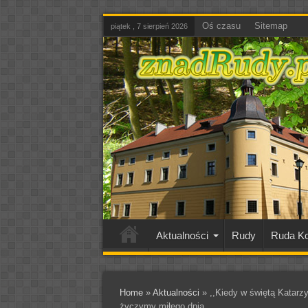
Oś czasu
Sitemap
piątek , 7 sierpień 2026
Aktualności
Rudy
Ruda Ko
Home
»
Aktualności
»
,,Kiedy w świętą Katarzyn
życzymy miłego dnia.