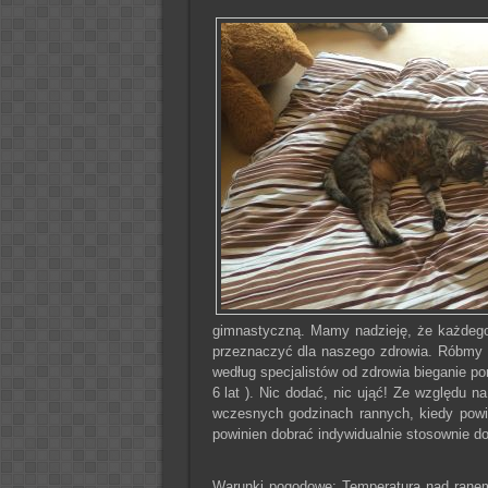
gimnastyczną. Mamy nadzieję, że każdego 
przeznaczyć dla naszego zdrowia. Róbmy t
według specjalistów od zdrowia bieganie por
6 lat ). Nic dodać, nic ująć! Ze względu n
wczesnych godzinach rannych, kiedy powie
powinien dobrać indywidualnie stosownie do
Warunki pogodowe:
Temperatura nad ranem 