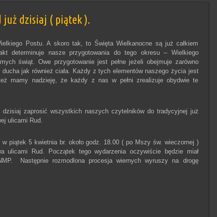
uż dzisiaj ( piątek ).
ielkiego Postu. A skoro tak, to Święta Wielkanocne są już całkiem
fakt determinuje nasze przygotowania do tego okresu – Wielkiego
amych świąt. Owe przygotowanie jest pełne jeżeli obejmuje zarówno
 ducha jak również ciała. Każdy z tych elementów naszego życia jest
też mamy nadzieję, że każdy z nas w pełni zrealizuje obydwie te
.
 dzisiaj zaprosić wszystkich naszych czytelników do tradycyjnej już
ej ulicami Rud.
j. w piątek 5 kwietnia br. około godz. 18.00 ( po Mszy św. wieczornej )
wa ulicami Rud. Początek tego wydarzenia oczywiście będzie miał
NMP. Następnie rozmodlona procesja wiernych wyruszy na drogę