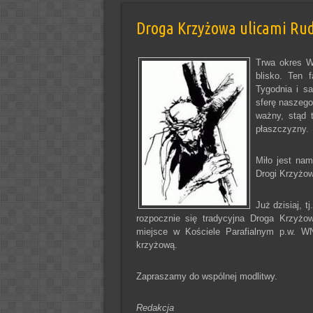
Droga Krzyżowa ulicami Rud j
Trwa okres W
blisko. Ten 
Tygodnia i s
sferę naszego
ważny, stąd 
płaszczyzny
Miło jest nam
Drogi Krzyżow
Już dzisiaj, t
rozpocznie się tradycyjna Droga Krzyżo
miejsce w Kościele Parafialnym p.w. W
krzyżową.
Zapraszamy do wspólnej modlitwy.
Redakcja