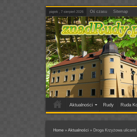
Oś czasu
Sitemap
piątek , 7 sierpień 2026
Aktualności
Rudy
Ruda Ko
Home
»
Aktualności
»
Droga Krzyżowa ulicami R