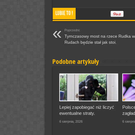
Lubie To !
Poprzedni:
Tymczasowy most na rzece Rudka w
Rudach będzie stał jak stoi.
Podobne artykuły
Lepiej zapobiegać niż liczyć
Polsce
ewentualne straty.
zagład
6 sierpnia, 2026
6 sierpn