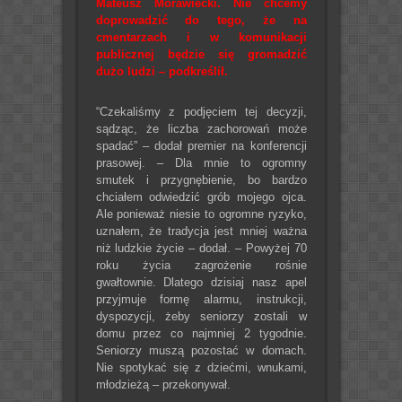
Mateusz Morawiecki. Nie chcemy
doprowadzić do tego, że na
cmentarzach i w komunikacji
publicznej będzie się gromadzić
dużo ludzi – podkreślił.
“Czekaliśmy z podjęciem tej decyzji,
sądząc, że liczba zachorowań może
spadać” – dodał premier na konferencji
prasowej. – Dla mnie to ogromny
smutek i przygnębienie, bo bardzo
chciałem odwiedzić grób mojego ojca.
Ale ponieważ niesie to ogromne ryzyko,
uznałem, że tradycja jest mniej ważna
niż ludzkie życie – dodał. – Powyżej 70
roku życia zagrożenie rośnie
gwałtownie. Dlatego dzisiaj nasz apel
przyjmuje formę alarmu, instrukcji,
dyspozycji, żeby seniorzy zostali w
domu przez co najmniej 2 tygodnie.
Seniorzy muszą pozostać w domach.
Nie spotykać się z dziećmi, wnukami,
młodzieżą – przekonywał.