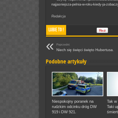
najjasniejsza-pelnia-w-roku-kiedy-ja-zoba
Redakcja
Lubie To !
Poprzedni:
Niech się święci święto Hubertusa.
Podobne artykuły
Niespokojny poranek na
Tak w 
rudzkim odcinku dróg DW
Taki u
919 i DW 921.
śmiert