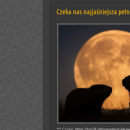
Czeka nas najjaśniejsza pełn
*** Czytaj:
https://tvn24.pl/tvnmeteo/cieka