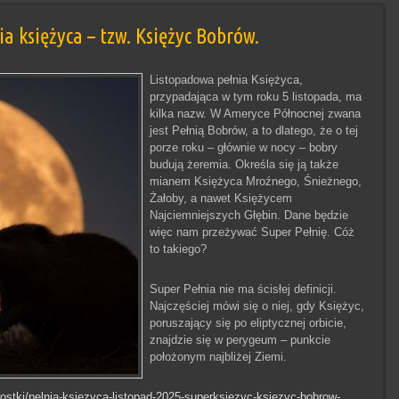
ia księżyca – tzw. Księżyc Bobrów.
Listopadowa pełnia Księżyca,
przypadająca w tym roku 5 listopada, ma
kilka nazw. W Ameryce Północnej zwana
jest Pełnią Bobrów, a to dlatego, że o tej
porze roku – głównie w nocy – bobry
budują żeremia. Określa się ją także
mianem Księżyca Mroźnego, Śnieżnego,
Żałoby, a nawet Księżycem
Najciemniejszych Głębin. Dane będzie
więc nam przeżywać Super Pełnię. Cóż
to takiego?
Super Pełnia nie ma ścisłej definicji.
Najczęściej mówi się o niej, gdy Księżyc,
poruszający się po eliptycznej orbicie,
znajdzie się w perygeum – punkcie
położonym najbliżej Ziemi.
wostki/pelnia-ksiezyca-listopad-2025-superksiezyc-ksiezyc-bobrow-