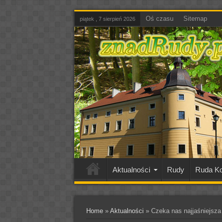
Oś czasu
Sitemap
piątek , 7 sierpień 2026
Aktualności
Rudy
Ruda Ko
Home
»
Aktualności
»
Czeka nas najjaśniejsza