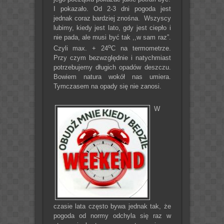
I pokazało. Od 2-3 dni pogoda jest
jednak coraz bardziej znośna. Wszyscy
lubimy, kiedy jest lato, gdy jest ciepło i
nie pada, ale musi być tak ,,w sam raz”.
o
Czyli max. + 24
C na termometrze.
Przy czym bezwzględnie i natychmiast
potrzebujemy długich opadów deszczu.
Bowiem natura wokół nas umiera.
Tymczasem na opady się nie zanosi.
W
czasie lata często bywa jednak tak, że
pogoda od normy odchyla się raz w