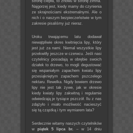
stronę ciepła, to znowu w stronę zimna.
Najgorzej jest, kiedy mamy do czynienia
ze skrajnościami ekstremalnymi. Ale o
nich i o naszym bezpieczeństwie w tym
zakresie pisaliśmy już nieraz.
Uroku trwającemu latu dodawał
niewątpliwie okres kwitnięcia lipy, który
jest już za nami. Niemal wszystkie lipy
przekwitły jeszcze w czerwcu. Jeśli nasi
czytelnicy posiadają w obrębie swoich
działek to drzewo, to mogli degustować
się wspaniałym zapachem kwiatu lipy
przesiąkniętym zapachem pszczelego
nektaru. Rewelka. Nigdy bowiem drzewo
lipy nie jest tak żywe, jak w okresie
kiedy kwiaty lipy zakwitną i regularnie
odwiedzają je tysiące pszczół. Ilu z nas
zdążyło i miało możliwość nacieszyć
się tą cząstką i tym wymiarem lata?
Serdecznie witamy naszych czytelników
w
piątek 5 lipca br.
– w 14 dniu