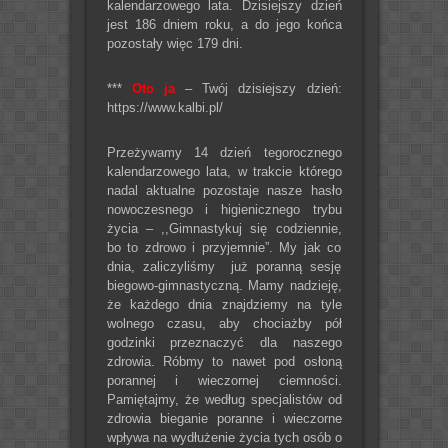
kalendarzowego lata. Dzisiejszy dzień
jest 186 dniem roku, a do jego końca
pozostały więc 179 dni.
***
Oto ja
– Twój dzisiejszy dzień:
https://www.kalbi.pl/
Przeżywamy 14 dzień tegorocznego
kalendarzowego lata, w trakcie którego
nadal aktualne pozostaje nasze hasło
nowoczesnego i higienicznego trybu
życia – ,,Gimnastykuj się codziennie,
bo to zdrowo i przyjemnie”. My jak co
dnia, zaliczyliśmy już poranną sesję
biegowo-gimnastyczną. Mamy nadzieję,
że każdego dnia znajdziemy na tyle
wolnego czasu, aby chociażby pół
godzinki przeznaczyć dla naszego
zdrowia. Róbmy to nawet pod osłoną
porannej i wieczornej ciemności.
Pamiętajmy, że według specjalistów od
zdrowia bieganie poranne i wieczorne
wpływa na wydłużenie życia tych osób o