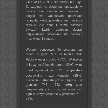
kilka lat ( 5-6 lat ). Nic dodać, nic ująć!
Ze względu na dobre samopoczucie w
trakcie dnia, dobrze jest ćwiczyć i
biegać we wczesnych godzinach
rannych, kiedy powietrze jest jeszcze
rześkie. Ale czas i formę naszych
ćwiczeń każdy powinien dobrać
indywidualnie stosownie do naszych
możliwości i potrzeb.
Warunki pogodowe:
Temperatura nad
ranem o godz. 5.00 w rejonie rzeki
o
Rudki wynosiła około +8
C. W trakcie
o
dnia wynosić będzie około +23
C, w tej
o
chwili wynosi około +18
C. Temperatura
o
odczuwalna może wynosić +25
C.
Ciśnienie atmosferyczne będzie w
granicach 747 – 743 mmHg, wiatr
osiągnie siłę 2 – 5 m/s, zaś wilgotność
będzie utrzymywać się w granicach 71 –
53%.