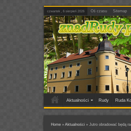
Oś czasu
Sitemap
czwartek , 6 sierpień 2026
Aktualności
Rudy
Ruda Ko
Home
»
Aktualności
»
Jutro obradować będą rad