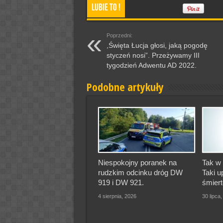
Lubie To !
Poprzedni:
,Święta Łucja głosi, jaką pogodę
styczeń nosi”. Przeżywamy III
tygodzień Adwentu AD 2022.
Podobne artykuły
Niespokojny poranek na
Tak w 
rudzkim odcinku dróg DW
Taki u
919 i DW 921.
śmiert
4 sierpnia, 2026
30 lipca