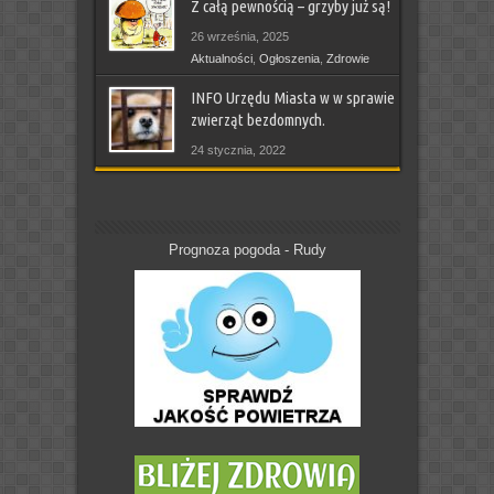
Z całą pewnością – grzyby już są!
26 września, 2025
Aktualności
,
Ogłoszenia
,
Zdrowie
INFO Urzędu Miasta w w sprawie
zwierząt bezdomnych.
24 stycznia, 2022
Aktualności
,
Ludzie piszą
,
Ogłoszenia
,
Sprawy Gminy
Prognoza pogoda - Rudy