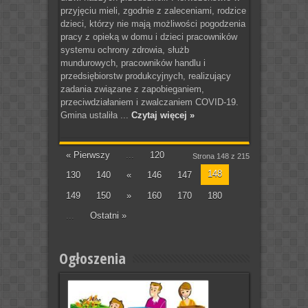
przyjęciu mieli, zgodnie z zaleceniami, rodzice
dzieci, którzy nie mają możliwości pogodzenia
pracy z opieką w domu i dzieci pracowników
systemu ochrony zdrowia, służb
mundurowych, pracowników handlu i
przedsiębiorstw produkcyjnych, realizujący
zadania związane z zapobieganiem,
przeciwdziałaniem i zwalczaniem COVID-19.
Gmina ustaliła ...
Czytaj więcej »
« Pierwszy
...
120
Strona 148 z 215
148
130
140
«
146
147
149
150
»
160
170
180
...
Ostatni »
Ogłoszenia