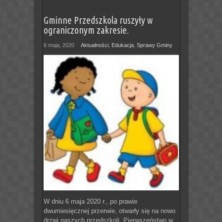
Gminne Przedszkola ruszyły w
ograniczonym zakresie.
6 maja, 2020
Aktualności
,
Edukacja
,
Sprawy Gminy
W dniu 6 maja 2020 r., po prawie
dwumiesięcznej przerwie, otwarły się na nowo
drzwi naszych przedszkoli. Pierwszeństwo w