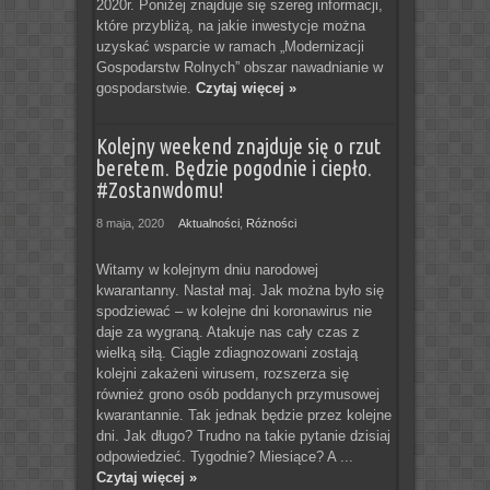
2020r. Poniżej znajduje się szereg informacji,
które przybliżą, na jakie inwestycje można
uzyskać wsparcie w ramach „Modernizacji
Gospodarstw Rolnych” obszar nawadnianie w
gospodarstwie.
Czytaj więcej »
Kolejny weekend znajduje się o rzut
beretem. Będzie pogodnie i ciepło.
#Zostanwdomu!
8 maja, 2020
Aktualności
,
Różności
Witamy w kolejnym dniu narodowej
kwarantanny. Nastał maj. Jak można było się
spodziewać – w kolejne dni koronawirus nie
daje za wygraną. Atakuje nas cały czas z
wielką siłą. Ciągle zdiagnozowani zostają
kolejni zakażeni wirusem, rozszerza się
również grono osób poddanych przymusowej
kwarantannie. Tak jednak będzie przez kolejne
dni. Jak długo? Trudno na takie pytanie dzisiaj
odpowiedzieć. Tygodnie? Miesiące? A ...
Czytaj więcej »