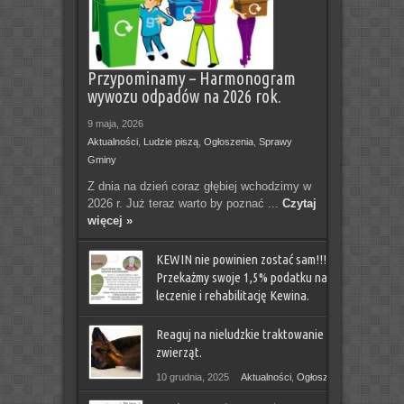
Przypominamy – Harmonogram
wywozu odpadów na 2026 rok.
9 maja, 2026
Aktualności
,
Ludzie piszą
,
Ogłoszenia
,
Sprawy
Gminy
Z dnia na dzień coraz głębiej wchodzimy w
2026 r. Już teraz warto by poznać ...
Czytaj
więcej »
KEWIN nie powinien zostać sam!!!
Przekażmy swoje 1,5% podatku na
leczenie i rehabilitację Kewina.
21 stycznia, 2026
Reaguj na nieludzkie traktowanie
Aktualności
,
Ludzie piszą
,
Ogłoszenia
,
Sprawy Gminy
,
zwierząt.
Zdrowie
10 grudnia, 2025
Aktualności
,
Ogłoszenia