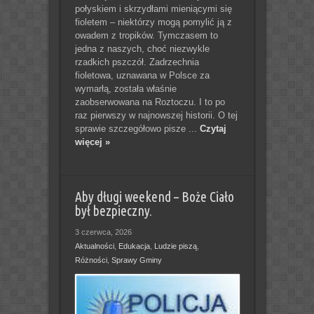
połyskiem i skrzydłami mieniącymi się
fioletem – niektórzy mogą pomylić ją z
owadem z tropików. Tymczasem to
jedna z naszych, choć niezwykle
rzadkich pszczół. Zadrzechnia
fioletowa, uznawana w Polsce za
wymarłą, została właśnie
zaobserwowana na Roztoczu. I to po
raz pierwszy w najnowszej historii. O tej
sprawie szczegółowo pisze ...
Czytaj
więcej »
Aby długi weekend – Boże Ciało
był bezpieczny.
3 czerwca, 2026
Aktualności
,
Edukacja
,
Ludzie piszą
,
Różności
,
Sprawy Gminy