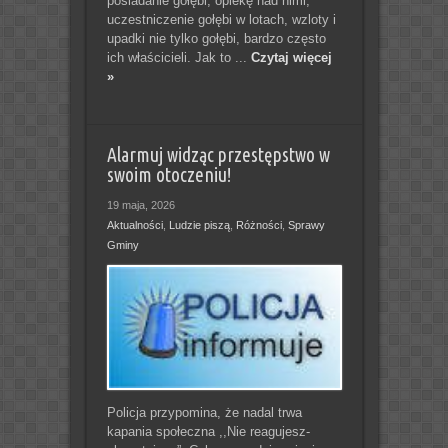
posiadanie gołębi, opiekę nad nimi,
uczestniczenie gołębi w lotach, wzloty i
upadki nie tylko gołębi, bardzo często
ich właścicieli. Jak to ...
Czytaj więcej
»
Alarmuj widząc przestępstwo w
swoim otoczeniu!
19 maja, 2026
Aktualności
,
Ludzie piszą
,
Różności
,
Sprawy
Gminy
Policja przypomina, że nadal trwa
kapania społeczna ,,Nie reagujesz-