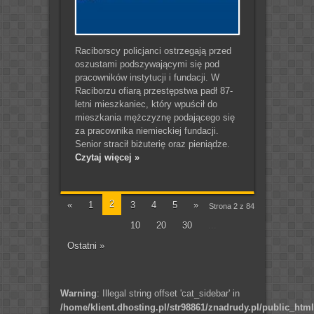
Raciborscy policjanci ostrzegają przed
oszustami podszywającymi się pod
pracowników instytucji i fundacji. W
Raciborzu ofiarą przestępstwa padł 87-
letni mieszkaniec, który wpuścił do
mieszkania mężczyznę podającego się
za pracownika niemieckiej fundacji.
Senior stracił biżuterię oraz pieniądze.
Czytaj więcej »
2
«
1
3
4
5
»
Strona 2 z 84
10
20
30
...
Ostatni »
Warning
: Illegal string offset 'cat_sidebar' in
/home/klient.dhosting.pl/str98861/znadrudy.pl/public_htm