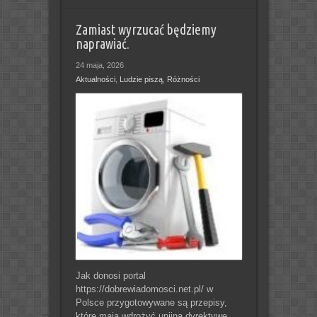
Zamiast wyrzucać będziemy
naprawiać.
24 maja, 2026
Aktualności
,
Ludzie piszą
,
Różności
Jak donosi portal
https://dobrewiadomosci.net.pl/ w
Polsce przygotowywane są przepisy,
które mają wdrożyć unijną dyrektywę