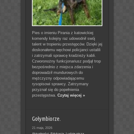
Pies o imieniu Pirania z katowickiej
komendy kolejny raz udowodnił swój
talent w tropieniu przestępców. Dzięki jej
doskonałemu węchowi policjanci ustalili
i zatrzymali sprawcę kradzieży kabli.
Czworonożny funkcjonariusz podjął trop
bezpośrednio z miejsca zdarzenia i
doprowadził mundurowych do
mężczyzny odpowiadającemu
rysopisowi sprawcy. Zatrzymany
przyznał się do popełnienia
przestępstwa.
Czytaj więcej »
Gołymbiorze.
21 maja, 2026
Aktualności
,
Edukacja
,
Ludzie piszą
,