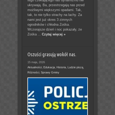
tego czekającego nas dynamizmu nie
ukrywają. Ba, przestrzegają nas przed
możliwymi większymi opadami. Tak,
tak, to nie tylko strachy na lachy. Za
nami jest już okres 3 zimnych
ogrodników i chłodna Zośka.
Wczorajsze dzień i noc pokazały, że
Zośka ...
Czytaj więcej »
Oszuści grasują wokół nas.
15 maja, 2026
Aktualności
,
Edukacja
,
Historia
,
Ludzie piszą
,
Różności
,
Sprawy Gminy