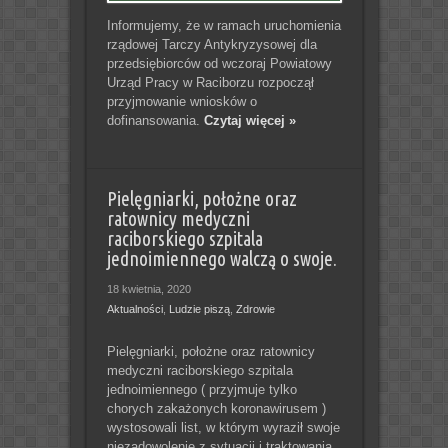
Informujemy, że w ramach uruchomienia
rządowej Tarczy Antykryzysowej dla
przedsiębiorców od wczoraj Powiatowy
Urząd Pracy w Raciborzu rozpoczął
przyjmowanie wniosków o
dofinansowania.
Czytaj więcej »
Pielęgniarki, położne oraz
ratownicy medyczni
raciborskiego szpitala
jednoimiennego walczą o swoje.
18 kwietnia, 2020
Aktualności
,
Ludzie piszą
,
Zdrowie
Pielęgniarki, położne oraz ratownicy
medyczni raciborskiego szpitala
jednoimiennego ( przyjmuje tylko
chorych zakażonych koronawirusem )
wystosowali list, w którym wyraził swoje
niezadowolenie z sytuacji i traktowania