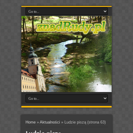
Home
»
Aktualności
»
Ludzie piszą
(strona 63)