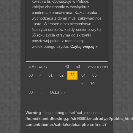
kwietnia br. obowiązuje w Polsce,
kolejne obostrzenie w zawiązku z
pandemią koronawirusa. Każda osoba
wychodząca z domu musi zakrywać nos
i usta. W trosce o bezpieczeństwo
Naszych seniorów każdy senior powyżej
65 roku życia otrzyma do skrzynki
pocztowej pakiet z maseczką
wielokrotnego użytku.
Czytaj więcej »
« Pierwszy
...
40
50
Strona 63 z 83
63
60
«
61
62
64
65
»
70
80
...
Ostatni »
Warning
: Illegal string offset 'cat_sidebar' in
/home/klient.dhosting.pl/str98861/znadrudy.pl/public_htm
content/themes/sahifa/sidebar.php
on line
57