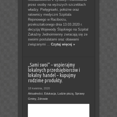
przez osoby na wyższych szczeblach
władzy. Pielęgniarki, położne oraz
ratownicy medyczni Szpitala
Rejonowego w Raciborzu,
przekształconego dnia 13.03.2020 r.
decyzją Wojewody Śląskiego na Szpital
Zakaźny Jednoimienny zwracają się ze
swoimi postulatami oraz obawami
związanymi ...
Czytaj więcej »
„Sami swoi” – wspierajmy
lokalnych przedsiębiorców i
lokalny handel – kupujmy
rodzime produkty.
18 kwietnia, 2020
Aktualności
,
Edukacja
,
Ludzie piszą
,
Sprawy
Gminy
,
Zdrowie