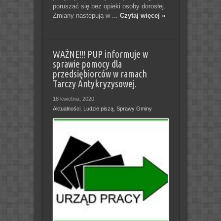
poruszać się bez opieki osoby dorosłej.
Zmiany następują w ...
Czytaj więcej »
WAŻNE!!! PUP informuje w
sprawie pomocy dla
przedsiębiorców w ramach
Tarczy Antykryzysowej.
18 kwietnia, 2020
Aktualności
,
Ludzie piszą
,
Sprawy Gminy